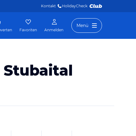
Kontakt
HolidayCheck 
Menü
werten
Favoriten
Anmelden
 Stubaital