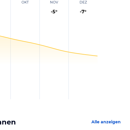
OKT
NOV
DEZ
-5
°
-7
°
Innen
Alle anzeigen