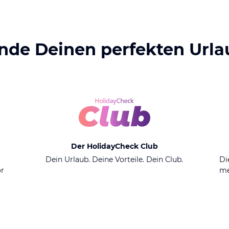
inde Deinen perfekten Urla
Der HolidayCheck Club
n
Dein Urlaub. Deine Vorteile. Dein Club.
Di
or
me