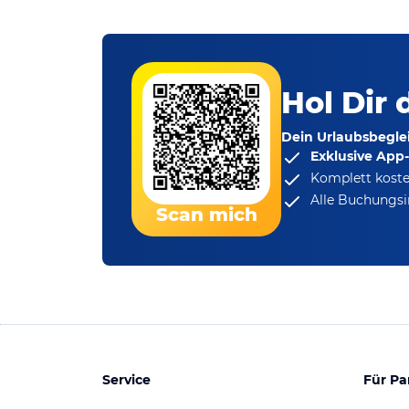
Hol Dir 
Dein Urlaubsbeglei
Exklusive App
Komplett koste
Alle Buchungsi
Scan mich
Service
Für Pa