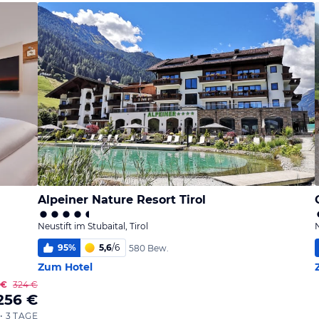
Alpeiner Nature Resort Tirol
Neustift im Stubaital, Tirol
N
95
%
5,6
/
6
580 Bew.
Zum Hotel
 €
324 €
256 €
• 3 TAGE