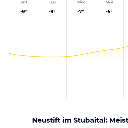
JAN
FEB
MÄR
APR
-9
°
-9
°
-7
°
-5
°
Neustift im Stubaital: Mei