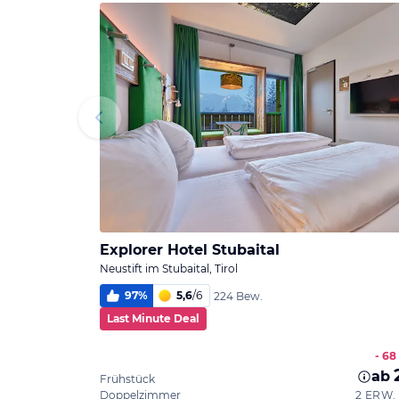
Explorer Hotel Stubaital
Neustift im Stubaital, Tirol
97
%
5,6
/
6
224 Bew.
Last Minute Deal
- 68
ab
Frühstück
Doppelzimmer
2 ERW. 