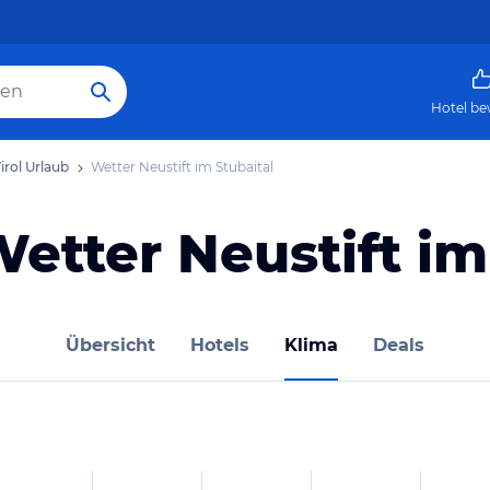
Hotel be
irol Urlaub
Wetter Neustift im Stubaital
etter Neustift im
Übersicht
Hotels
Klima
Deals