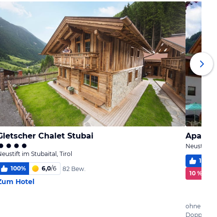
Gletscher Chalet Stubai
Apart H
Neustift im
eustift im Stubaital, Tirol
100
%
100
%
6,0
/
6
82 Bew.
10 % Rab
Zum Hotel
ohne Verp
Doppelzi