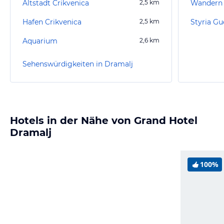
Altstadt Crikvenica
2,5
km
Wandern 
Hafen Crikvenica
2,5
km
Styria Gu
Aquarium
2,6
km
Sehenswürdigkeiten in Dramalj
Hotels in der Nähe von Grand Hotel
Dramalj
100%