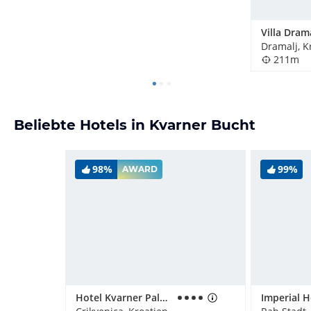
Villa Dram
Dramalj, K
211m
Beliebte Hotels in Kvarner Bucht
98%
99%
AWARD
Hotel Kvarner Palace