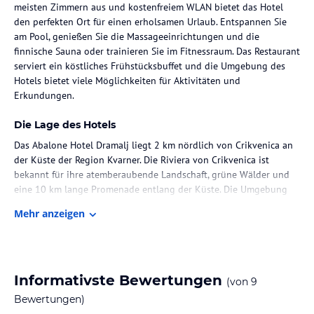
meisten Zimmern aus und kostenfreiem WLAN bietet das Hotel
den perfekten Ort für einen erholsamen Urlaub. Entspannen Sie
am Pool, genießen Sie die Massageeinrichtungen und die
finnische Sauna oder trainieren Sie im Fitnessraum. Das Restaurant
serviert ein köstliches Frühstücksbuffet und die Umgebung des
Hotels bietet viele Möglichkeiten für Aktivitäten und
Erkundungen.
Die Lage des Hotels
Das Abalone Hotel Dramalj liegt 2 km nördlich von Crikvenica an
der Küste der Region Kvarner. Die Riviera von Crikvenica ist
bekannt für ihre atemberaubende Landschaft, grüne Wälder und
eine 10 km lange Promenade entlang der Küste. Die Umgebung
bietet zahlreiche Möglichkeiten für Aktivitäten wie Wandern,
Mehr anzeigen
Radfahren und Wassersport.
Zimmer / Unterbringung im Hotel
Die meisten Zimmer im Abalone Hotel Dramalj bieten einen
Informativste Bewertungen
(von
9
malerischen Meerblick und verfügen über 1 oder 2 Balkone. Alle
Zimmer sind klimatisiert und verfügen über ein eigenes Bad.
Bewertungen)
Kostenloses WLAN ist in allen Zimmern verfügbar.