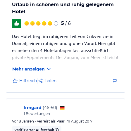
Urlaub in schönem und ruhig gelegenem
Hotel
5
/ 6
Das Hotel liegt im ruhigeren Teil von Crikvenica- in
Dramalj, einem ruhigen und grünen Vorort. Hier gibt
es neben den 4 Hotelanlagen fast ausschließlich
private Appartements. Der Zugang zum Meer ist leicht
und fast überall möglich. Angenehmer, nicht
Mehr anzeigen
aufdringlicher Service und entspannte Atmosphäre.
Hilfreich
Teilen
Irmgard
(
46-50
)
1
Bewertungen
Vor 8 Jahren • Verreist als Paar im August 2017
Verifizierter Aufenthalt