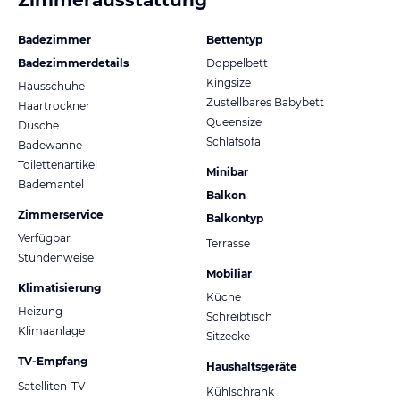
Badezimmer
Bettentyp
Badezimmerdetails
Doppelbett
Kingsize
Hausschuhe
Zustellbares Babybett
Haartrockner
Queensize
Dusche
Schlafsofa
Badewanne
Toilettenartikel
Minibar
Bademantel
Balkon
Zimmerservice
Balkontyp
Verfügbar
Terrasse
Stundenweise
Mobiliar
Klimatisierung
Küche
Heizung
Schreibtisch
Klimaanlage
Sitzecke
TV-Empfang
Haushaltsgeräte
Satelliten-TV
Kühlschrank