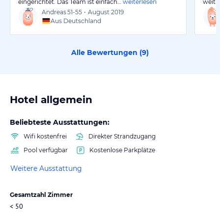
eingerichtet. Das Team ist einfach…
weiterlesen
weit 
Andreas
51-55
•
August 2019
Aus Deutschland
Alle Bewertungen (
9
)
Hotel allgemein
Beliebteste Ausstattungen:
Wifi kostenfrei
Direkter Strandzugang
Pool verfügbar
Kostenlose Parkplätze
Weitere Ausstattung
Gesamtzahl Zimmer
< 50