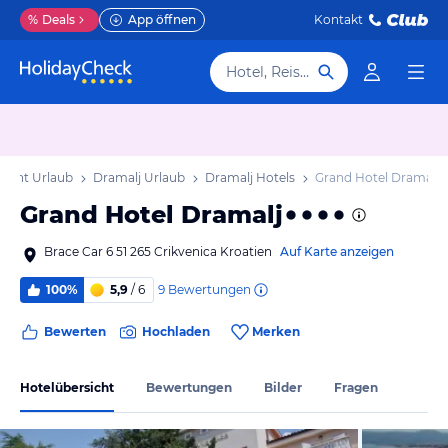
%
Deals
App öffnen
Kontakt
Hotel, Reiseziel
Bucht Urlaub
Dramalj Urlaub
Dramalj Hotels
Grand Hotel Dramalj
Grand Hotel Dramalj
Brace Car 6 51 265 Crikvenica Kroatien
Auf Karte anzeigen
9
Bewertungen
100%
5,9
/ 6
Bewerten
Hochladen
Merken
Hotelübersicht
Bewertungen
Bilder
Fragen