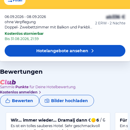
Filter
ab
336 €
06.09.2026 - 08.09.2026
ohne Verpflegung
2 ERW • 2 Nächte
Doppel- Zweibettzimmer mit Balkon und Parkblick
Kostenlos stornierbar
Bis 31.08.2026, 21:59
Hotelangebote
ansehen
Bewertungen
Sammle
Punkte
für Deine Hotelbewertung.
Kostenlos anmelden
Bewerten
Bilder hochladen
Wir... immer wieder... Dramalj dann Grand Hotel
6
/ 6
Für 
Es ist ein tolles sauberes Hotel. Sehr geschmackvoll
Ein s