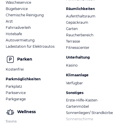
Wäscheservice
Bügelservice
Räumlichkeiten
Chemische Reinigung
Aufenthaltsraum
Arzt
Gepäckraum
Fahrradverleih
Garten
Hotelsafe
Raucherbereich
Autovermietung
Terrasse
Ladestation für Elektroautos
Fitnesscenter
Unterhaltung
Parken
Kasino
Kostenfrei
Klimaanlage
Parkmöglichkeiten
Verfügbar
Parkplatz
Parkservice
Sonstiges
Parkgarage
Erste-Hilfe-Kasten
Gartenmöbel
Wellness
Sonnenliegen/ Strandkörbe
Sonnenschirme
Sauna