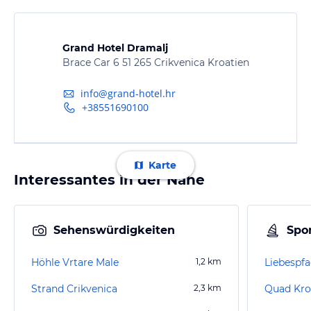
Grand Hotel Dramalj
Brace Car 6 51 265 Crikvenica Kroatien
info@grand-hotel.hr
+38551690100
Karte
Interessantes in der Nähe
Sehenswürdigkeiten
Spor
Höhle Vrtare Male
1,2
km
Liebespf
Strand Crikvenica
2,3
km
Quad Kro