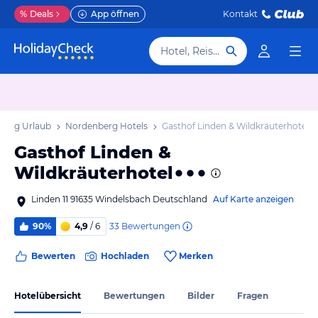
%
Deals
App öffnen
Kontakt
Hotel, Reiseziel
berg Urlaub
Nordenberg Hotels
Gasthof Linden & Wildkräuterhotel
Gasthof Linden &
Wildkräuterhotel
Linden 11 91635 Windelsbach Deutschland
Auf Karte anzeigen
33
Bewertungen
90%
4,9
/ 6
Bewerten
Hochladen
Merken
Hotelübersicht
Bewertungen
Bilder
Fragen