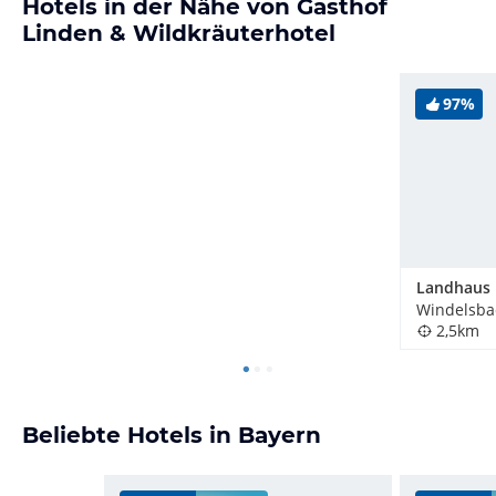
Hotels in der Nähe von Gasthof
Linden & Wildkräuterhotel
97%
Landhaus 
Windelsba
2,5km
Beliebte Hotels in Bayern