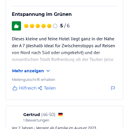
Entspannung im Grünen
5
/ 6
Dieses kleine und feine Hotel liegt ganz in der Nähe
der A 7 (deshalb ideal für Zwischenstopps auf Reisen
von Nord nach Süd oder umgekehrt) und der
romantischen Stadt Rothenburg ob der Tauber (also
auch ein perfekter Ausgangspunkt für eine
Mehr anzeigen
Erkundung dieser reizvollen fränkischen Region). Die
Rezeption befindet sich in einem Gasthof, der in
Meilengutschrift erhalten
wenigen Schritten zu erreichen ist.
Hilfreich
Teilen
Gertrud
(
46-50
)
1
Bewertungen
Vor 2 Jahren • Verreist als Familie im August 2023