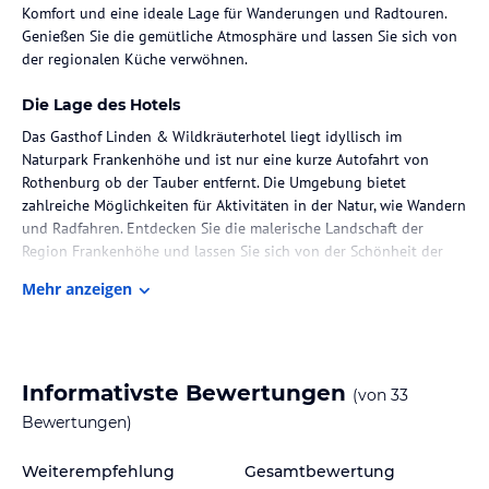
Komfort und eine ideale Lage für Wanderungen und Radtouren.
Genießen Sie die gemütliche Atmosphäre und lassen Sie sich von
der regionalen Küche verwöhnen.
Die Lage des Hotels
Das Gasthof Linden & Wildkräuterhotel liegt idyllisch im
Naturpark Frankenhöhe und ist nur eine kurze Autofahrt von
Rothenburg ob der Tauber entfernt. Die Umgebung bietet
zahlreiche Möglichkeiten für Aktivitäten in der Natur, wie Wandern
und Radfahren. Entdecken Sie die malerische Landschaft der
Region Frankenhöhe und lassen Sie sich von der Schönheit der
Umgebung verzaubern.
Mehr anzeigen
Zimmer / Unterbringung im Hotel
Die Zimmer im Gasthof Linden & Wildkräuterhotel sind ruhig und
komfortabel eingerichtet. Jedes Zimmer verfügt über einen
Informativste Bewertungen
(von
33
Flachbild-TV und ein eigenes Bad. Die Zimmer wurden erst
kürzlich renoviert und individuell gestaltet, wobei jedes Zimmer
Bewertungen)
ein eigenes Kräuterthema hat. Genießen Sie die gemütliche
Atmosphäre und bereiten Sie sich eine Tasse Kräutertee in Ihrem
Weiterempfehlung
Gesamtbewertung
Zimmer zu.