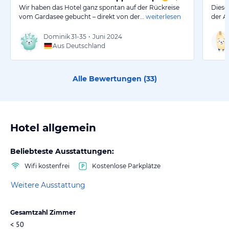
Wir haben das Hotel ganz spontan auf der Rückreise
Diese
vom Gardasee gebucht – direkt von der…
weiterlesen
der A 
Dominik
31-35
•
Juni 2024
Aus Deutschland
Alle Bewertungen (
33
)
Hotel allgemein
Beliebteste Ausstattungen:
Wifi kostenfrei
Kostenlose Parkplätze
Weitere Ausstattung
Gesamtzahl Zimmer
< 50