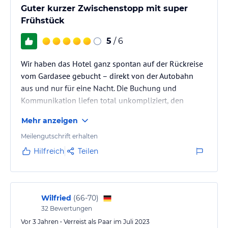
verbindlichen
Angebotsdetails
des jeweiligen Veranstalters.
Guter kurzer Zwischenstopp mit super
Frühstück
5
/ 6
Wir haben das Hotel ganz spontan auf der Rückreise
vom Gardasee gebucht – direkt von der Autobahn
aus und nur für eine Nacht. Die Buchung und
Kommunikation liefen total unkompliziert, den
Schlüssel konnten wir sogar ganz bequem in der
Mehr anzeigen
Nachbarschaft am Hof abholen. Die Zimmer waren
sauber und das Frühstücksbuffet am nächsten
Meilengutschrift erhalten
Morgen wirklich reichhaltig – mit sehr herzlicher
Hilfreich
Teilen
Betreuung durch die Dame vor Ort. Einziger kleiner
Minuspunkt: Unser Zimmer lag zur Abendsonne, und
ohne Klimaanlage hat es sich an dem warmen…
Wilfried
(
66-70
)
32
Bewertungen
Vor 3 Jahren • Verreist als Paar im Juli 2023