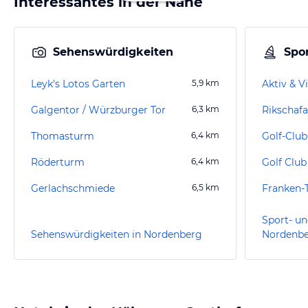
Interessantes in der Nähe
Sehenswürdigkeiten
Spor
Leyk's Lotos Garten
5,9
km
Galgentor / Würzburger Tor
6,3
km
Thomasturm
6,4
km
Golf-Club
Röderturm
6,4
km
Gerlachschmiede
6,5
km
Sport- un
Sehenswürdigkeiten in Nordenberg
Nordenb