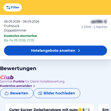
Filter
ab
196 €
06.09.2026 - 08.09.2026
Frühstück
2 ERW • 2 Nächte
Doppelzimmer
Kostenlos stornierbar
Bis 04.09.2026, 21:59
Hotelangebote
ansehen
Bewertungen
Sammle
Punkte
für Deine Hotelbewertung.
Kostenlos anmelden
Bewerten
Bilder hochladen
Guter kurzer Zwischenstopp mit super Frühstück
5
/ 6
Ent