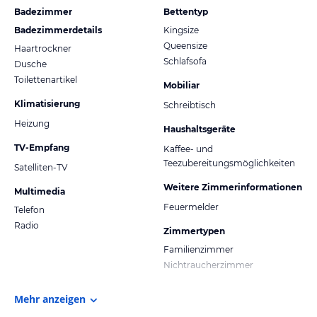
Badezimmer
Bettentyp
Badezimmerdetails
Kingsize
Queensize
Haartrockner
Schlafsofa
Dusche
Toilettenartikel
Mobiliar
Klimatisierung
Schreibtisch
Heizung
Haushaltsgeräte
TV-Empfang
Kaffee- und
Teezubereitungsmöglichkeiten
Satelliten-TV
Weitere Zimmerinformationen
Multimedia
Feuermelder
Telefon
Radio
Zimmertypen
Familienzimmer
Nichtraucherzimmer
Mehr anzeigen