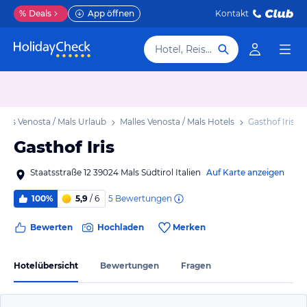
%
Deals
App öffnen
Kontakt
Hotel, Reiseziel
lles Venosta / Mals Urlaub
Malles Venosta / Mals Hotels
Gasthof Iris
Gasthof Iris
Staatsstraße 12 39024 Mals Südtirol Italien
Auf Karte anzeigen
5
Bewertungen
100%
5,9
/ 6
Bewerten
Hochladen
Merken
Hotelübersicht
Bewertungen
Fragen