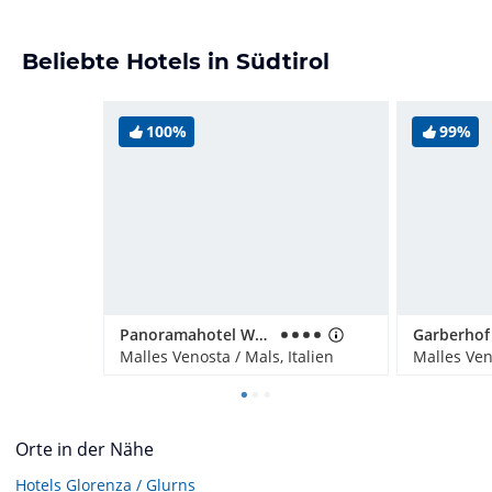
Beliebte Hotels in Südtirol
100%
99%
Panoramahotel Watles
Garberhof
Malles Venosta / Mals, Italien
Malles Veno
Orte in der Nähe
Hotels
Glorenza / Glurns