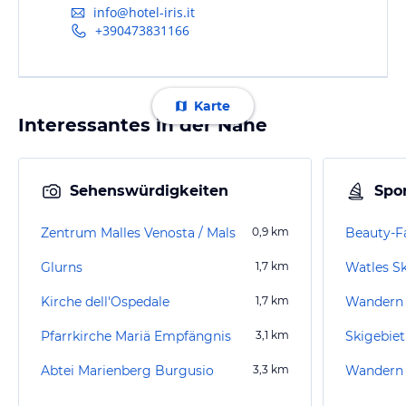
info@hotel-iris.it
+390473831166
Karte
Interessantes in der Nähe
Sehenswürdigkeiten
Spor
Zentrum Malles Venosta / Mals
0,9
km
Beauty-F
Glurns
1,7
km
Watles Sk
Kirche dell'Ospedale
1,7
km
Wandern 
Pfarrkirche Mariä Empfängnis
3,1
km
Skigebie
Abtei Marienberg Burgusio
3,3
km