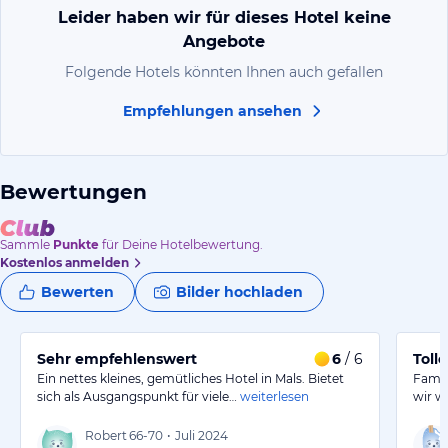
Leider haben wir für dieses Hotel keine
Angebote
Folgende Hotels könnten Ihnen auch gefallen
Empfehlungen ansehen
Bewertungen
Sammle
Punkte
für Deine Hotelbewertung.
Kostenlos anmelden
Bewerten
Bilder hochladen
Sehr empfehlenswert
6
/ 6
Toll
Ein nettes kleines, gemütliches Hotel in Mals. Bietet
Famil
sich als Ausgangspunkt für viele…
weiterlesen
wir w
Robert
66-70
•
Juli 2024