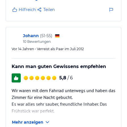
Hilfreich
Teilen
Johann
(
51-55
)
10
Bewertungen
Vor 14 Jahren • Verreist als Paar im Juli 2012
Kann man guten Gewissens empfehlen
5,8
/ 6
Wir waren mit dem Fahrrad unterwegs und haben das
Zimmer für eine Nacht gebucht.
Es war alles sehr sauber, freundliche Inhaber. Das
Frühstück war perfekt.
Mehr anzeigen
Wir können das diese Pension guten Gewissens sehr