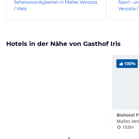
Sehenswürdigkeiten in Malles Venosta
Sport- un
/ Mals
Venosta /
Hotels in der Nähe von Gasthof Iris
100%
Biohotel 
Malles Veno
103m