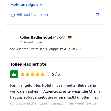
aber das Preis-Leistungsverhältnis stimmt hier
Mehr anzeigen
absolut
Hilfreich
Teilen
tolles Radlerhotel
(
46-50
)
7
Bewertungen
Vor 6 Jahren • Verreist als Gruppe im August 2019
Tolles Radlerhotel
5
/ 6
Familiär geführtes Hotel mit sehr netter Betreiberin
wir waren auf einm Alpencross unterwegs ,die Chefin
hat uns sofort angeboten unsere Radklamotten mal
durchzuwaschen,Essen Super,Zimmer waren sauber
und großzügig,Frühstück auch sehr gut