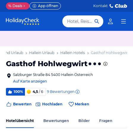
%
Deals
App öffnen
Kontakt
Hotel, Reiseziel
r Land Urlaub
Hallein Urlaub
Hallein Hotels
Gasthof Hohlwegwirt
Gasthof Hohlwegwirt
Salzburger Straße 84 5400 Hallein Österreich
Auf Karte anzeigen
9
Bewertungen
100%
4,5
/ 6
Bewerten
Hochladen
Merken
Hotelübersicht
Bewertungen
Bilder
Fragen