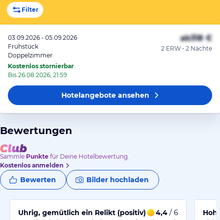
Filter
ab
318 €
03.09.2026 - 05.09.2026
Frühstück
2 ERW • 2 Nächte
Doppelzimmer
Kostenlos stornierbar
Bis 26.08.2026, 21:59
Hotelangebote
ansehen
Bewertungen
Sammle
Punkte
für Deine Hotelbewertung.
Kostenlos anmelden
Bewerten
Bilder hochladen
Uhrig, gemütlich ein Relikt (positiv) aus einer vergange
4,4
/ 6
Hohl