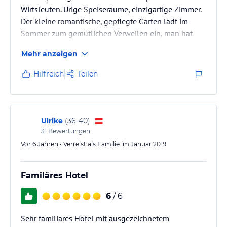
Wirtsleuten. Urige Speiseräume, einzigartige Zimmer.
Der kleine romantische, gepflegte Garten lädt im
Sommer zum gemütlichen Verweilen ein, man hat
einen herrlichen Blick auf den Hausberg, den
Mehr anzeigen
Untersberg und genießt die exzellenten Speisen
dieser hervorragenden Küche.
Hilfreich
Teilen
Ulrike
(
36-40
)
31
Bewertungen
Vor 6 Jahren • Verreist als Familie im Januar 2019
Familäres Hotel
6
/ 6
Sehr familiäres Hotel mit ausgezeichnetem