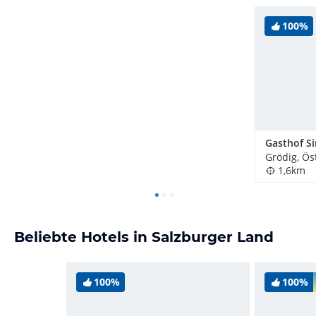
100%
Grödig, Ös
1,6km
Beliebte Hotels in Salzburger Land
100%
100%