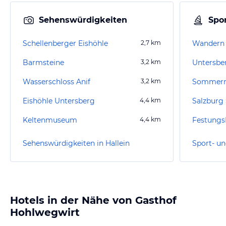
Sehenswürdigkeiten
Spor
Schellenberger Eishöhle
2,7
km
Wandern 
Barmsteine
3,2
km
Untersbe
Wasserschloss Anif
3,2
km
Sommerro
Eishöhle Untersberg
4,4
km
Salzburg 
Keltenmuseum
4,4
km
Festungs
Sehenswürdigkeiten in Hallein
Sport- un
Hotels in der Nähe von Gasthof
Hohlwegwirt