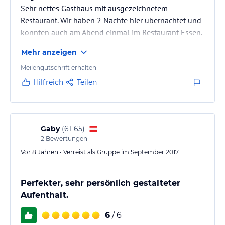
Sehr nettes Gasthaus mit ausgezeichnetem
Restaurant. Wir haben 2 Nächte hier übernachtet und
konnten auch am Abend einmal im Restaurant Essen.
Die Herrin und der Herr des Hauses sind wirklich
Mehr anzeigen
ausgesprochen freundlich und nett und wir haben
uns sehr wohl gefühlt. Das Essen war ausgezeichnet,
Meilengutschrift erhalten
ausgerechnet in Salzburg haben wir einen der Besten
Hilfreich
Teilen
Fische, perfekt zubereitet, bekommen!
Gaby
(
61-65
)
2
Bewertungen
Vor 8 Jahren • Verreist als Gruppe im September 2017
Perfekter, sehr persönlich gestalteter
Aufenthalt.
6
/ 6