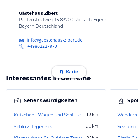
Gästehaus Zibert
Reiffenstuelweg 13 83700 Rottach-Egern
Bayern Deutschland
info@gaestehaus-zibert.de
+49802227870
Karte
Interessantes in der Nähe
Sehenswürdigkeiten
Spor
Kutschen-, Wagen und Schlittenmuseum
1,3
km
Wandern 
Schloss Tegernsee
2,0
km
2,1
km