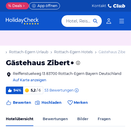
%
Deals
App öffnen
Kontakt
Hotel, Reiseziel
ub
Rottach-Egern Urlaub
Rottach-Egern Hotels
Gästehaus Zibert
Gästehaus Zibert
Reiffenstuelweg 13 83700 Rottach-Egern Bayern Deutschland
Auf Karte anzeigen
53
Bewertungen
94%
5,2
/ 6
Bewerten
Hochladen
Merken
Hotelübersicht
Bewertungen
Bilder
Fragen