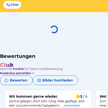
Filter
Bewertungen
Sammle
Punkte
für Deine Hotelbewertung.
Kostenlos anmelden
Bewerten
Bilder hochladen
Wir kommen gerne wieder.
5
/ 6
Wohl
Zentral gelegen, doch sehr ruhig. Alles gepflegt, eine
Zum w
sehr zuvorkommende Gastgeberin. …
weiterlesen
einen