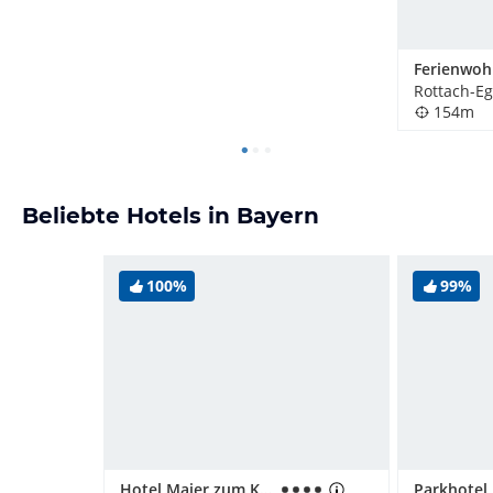
Rottach-Eg
154m
Beliebte Hotels in Bayern
100%
99%
Hotel Maier zum Kirschner