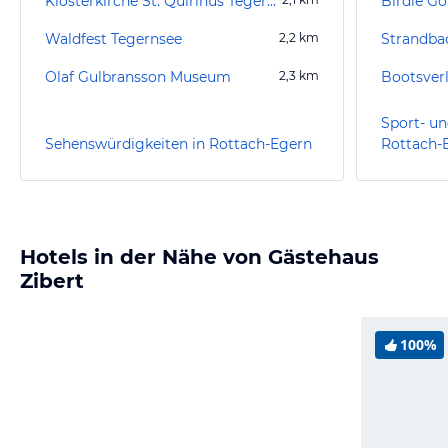
Klosterkirche St. Quirinus Tegernsee
Birdie Go
Waldfest Tegernsee
2,2
km
Strandba
Olaf Gulbransson Museum
2,3
km
Bootsver
Sport- un
Sehenswürdigkeiten in Rottach-Egern
Rottach-
Hotels in der Nähe von Gästehaus
Zibert
100%