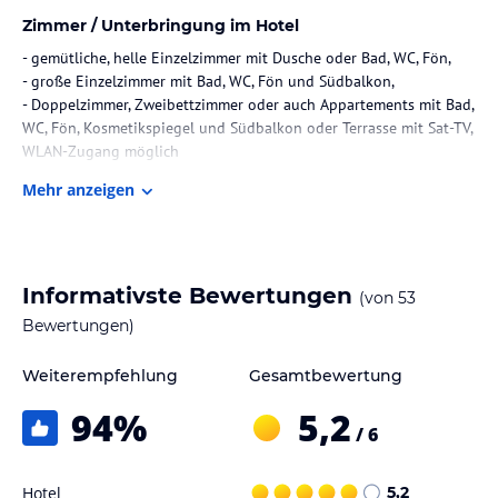
Zimmer / Unterbringung im Hotel
- gemütliche, helle Einzelzimmer mit Dusche oder Bad, WC, Fön,
- große Einzelzimmer mit Bad, WC, Fön und Südbalkon,
- Doppelzimmer, Zweibettzimmer oder auch Appartements mit Bad,
WC, Fön, Kosmetikspiegel und Südbalkon oder Terrasse mit Sat-TV,
WLAN-Zugang möglich
Mehr anzeigen
Ferienwohnungen mit Dusche, WC,Fön Kosmetikspiegel, Küche,
Diele,Wohnzimmer und Balkon oder großer Terrasse
eignener Ferienbungalow mit Schlafzimmer, DU, WC,Fön,
Kosmetikspiegel, Wohnzimmer, Küche, Abstellraum, Gäste-WC,
Terrasse zum Garten, alle zimmer und Wohnungen haben Telefon
Informativste Bewertungen
(von
53
,Sat-TV, W-Lan.
Bewertungen)
Gastronomie im Hotel
Weiterempfehlung
Gesamtbewertung
reichhaltiges Frühstück, auf Wunsch servieren wir Ihnen auch ein
94
%
5,2
Vollwertfrühstück.
/ 6
Sport und Unterhaltung
Hotel
5,2
Sport oder Fitness im nahegelegen Mediuszentrum in Tegernsee ,