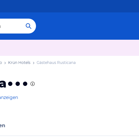
b
Krün Hotels
Gästehaus Rusticana
a
anzeigen
en