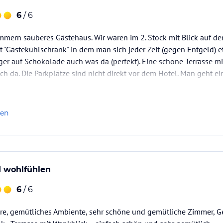
6
/ 6
immern sauberes Gästehaus. Wir waren im 2. Stock mit Blick auf de
t "Gästekühlschrank" in dem man sich jeder Zeit (gegen Entgeld)
nger auf Schokolade auch was da (perfekt). Eine schöne Terrasse
ch da. Die Parkplätze sind nicht direkt vor dem Hotel. Man geht e
e Berge fährt, sollte so etwas kaum stören.
len
wohlfühlen
6
/ 6
re, gemütliches Ambiente, sehr schöne und gemütliche Zimmer, 