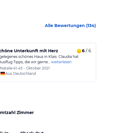
Alle Bewertungen (
134
)
chöne Unterkunft mit Herz
6
/ 6
Super Famil
gelegenes schönes Haus in Klais. Claudia hat
Wir haben hier
usflug Tipps, die wir gerne…
weiterlesen
mal unseren S
Natalie
41-45
•
Oktober 2021
Nils
36
Aus Deutschland
Aus
mtzahl Zimmer