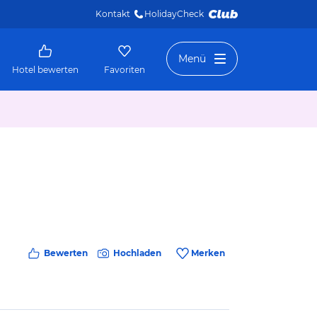
Kontakt
HolidayCheck 
Menü
Hotel bewerten
Favoriten
Bewerten
Hochladen
Merken