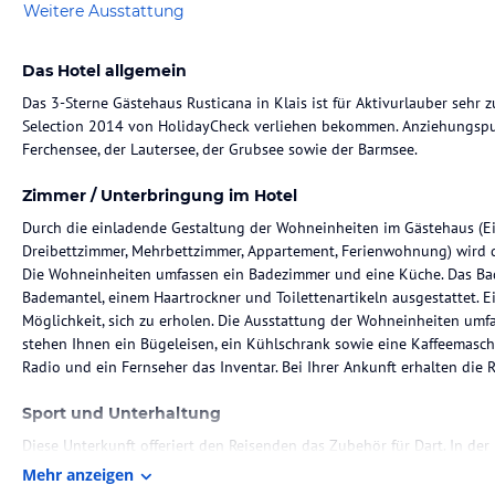
Weitere Ausstattung
Das Hotel allgemein
Das 3-Sterne Gästehaus Rusticana in Klais ist für Aktivurlauber sehr z
Selection 2014 von HolidayCheck verliehen bekommen. Anziehungspun
Ferchensee, der Lautersee, der Grubsee sowie der Barmsee.
Zimmer / Unterbringung im Hotel
Durch die einladende Gestaltung der Wohneinheiten im Gästehaus (Ei
Dreibettzimmer, Mehrbettzimmer, Appartement, Ferienwohnung) wird d
Die Wohneinheiten umfassen ein Badezimmer und eine Küche. Das Ba
Bademantel, einem Haartrockner und Toilettenartikeln ausgestattet. Ei
Möglichkeit, sich zu erholen. Die Ausstattung der Wohneinheiten umfa
stehen Ihnen ein Bügeleisen, ein Kühlschrank sowie eine Kaffeemaschi
Radio und ein Fernseher das Inventar. Bei Ihrer Ankunft erhalten die 
Sport und Unterhaltung
Diese Unterkunft offeriert den Reisenden das Zubehör für Dart. In d
ebenso Angebote zum Radfahren und Skilaufen für sich zu entdecken.
Mehr anzeigen