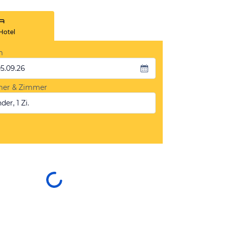
Hotel
m
05.09.26
mer & Zimmer
der, 1 Zi.