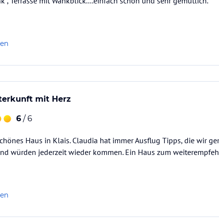
 , Terrasse mit Wankblick....einfach schön und sehr gemütlich.
len
terkunft mit Herz
6
/ 6
chönes Haus in Klais. Claudia hat immer Ausflug Tipps, die wir 
und würden jederzeit wieder kommen. Ein Haus zum weiterempfehl
len