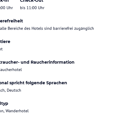
k-In
Check-Out
:00 Uhr
bis 11:00 Uhr
erefreiheit
 alle Bereiche des Hotels sind barrierefrei zugänglich
tiere
bt
traucher- und Raucherinformation
raucherhotel
onal spricht folgende Sprachen
sch, Deutsch
ltyp
on, Wanderhotel