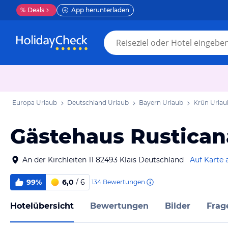
%
Deals
App herunterladen
Europa Urlaub
Deutschland Urlaub
Bayern Urlaub
Krün Urlau
Gästehaus Rustican
An der Kirchleiten 11 82493 Klais Deutschland
Auf Karte 
99%
6,0
/ 6
134
Bewertungen
Hotelübersicht
Bewertungen
Bilder
Frag