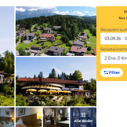
Nur 
Reisezeitrau
03.09.26 - 
Reiseteilneh
2 Erw, 0 Kin
vom Hotelier, Januar 2016
Filter
vom Hotelier, September 2017
Alle Bilder
(
96
)