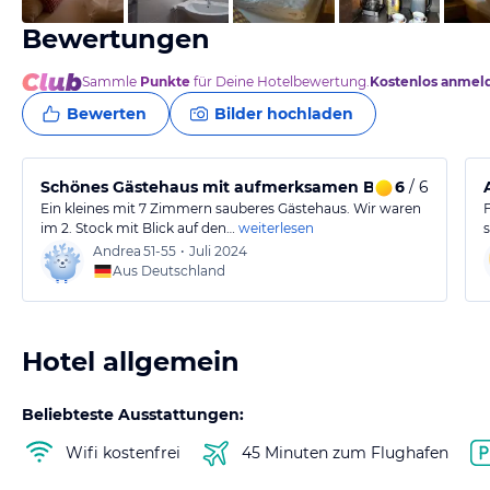
Bewertungen
Sammle
Punkte
für Deine Hotelbewertung.
Kostenlos anmel
Bewerten
Bilder hochladen
Schönes Gästehaus mit aufmerksamen Besitzern
6
/ 6
Ein kleines mit 7 Zimmern sauberes Gästehaus. Wir waren
im 2. Stock mit Blick auf den…
weiterlesen
Andrea
51-55
•
Juli 2024
Aus Deutschland
Hotel allgemein
Beliebteste Ausstattungen:
Wifi kostenfrei
45 Minuten zum Flughafen