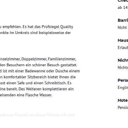
Chec
ab 14
Barri
u empfehlen. Es hat das Prüfsiegel Quality
Nicht
kte im Umkreis sind beispielsweise der
Haus
Erlau
nzelzimmer, Doppelzimmer, Familienzimmer,
Nich
en Besuchern ein schöner Besuch gestattet.
Nicht
d ist mit einer Badewanne oder Dusche einem
n komfortabler Sitzbereich bietet Ihnen die
Pers
sst einen Safe und einen Schreibtisch. Es
Engli
ne bereit. Des Weiteren komplettieren ein
Reisenden eine Flasche Wasser.
Hote
Pensi
er näheren Umgebung dieser Unterkunft sind