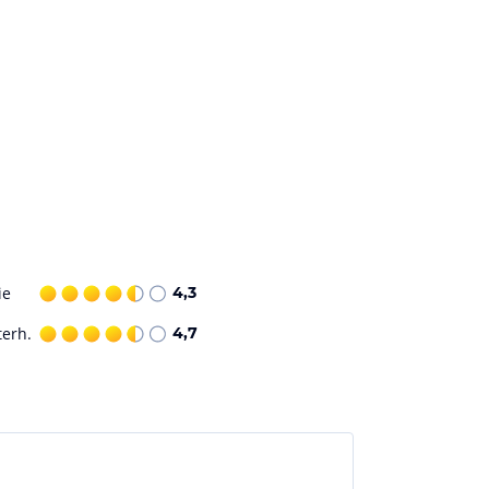
ie
4,3
terh.
4,7