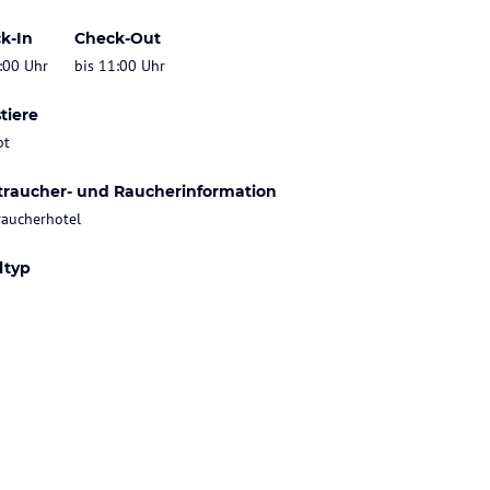
k-In
Check-Out
:00 Uhr
bis 11:00 Uhr
tiere
bt
traucher- und Raucherinformation
raucherhotel
ltyp