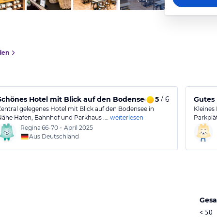
den
Schönes Hotel mit Blick auf den Bodensee und guter Lage
5
/ 6
Gutes 
Zentral gelegenes Hotel mit Blick auf den Bodensee in
Kleines
Nähe Hafen, Bahnhof und Parkhaus .…
weiterlesen
Parkplä
Regina
66-70
•
April 2025
Aus Deutschland
Gesa
< 50