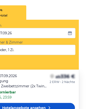
Hotel
m
07.09.26
mer & Zimmer
der, 1 Zi.
336 €
07.09.2026
ab
egung
2 ERW • 2 Nächte
Doppel- oder Zweibettzimmer (2x TwinBed)
ornierbar
6, 23:59
Hotelangebote
ansehen