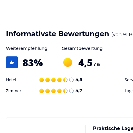
Wo ist die Altstadt. Wir sind sie - mitten drin und doch verkehrsgün
öffentlichen und gebührenpflichtigen Parkgarage direkt hinter dem H
Dammgasse.
Informativste Bewertungen
Zimmer / Unterbringung im Hotel
(von
91
B
Auf dem Zimmer erwarten Sie ein Badezimmer und je nach Zimmer ein
finden die Urlaubsgäste eine Badewanne oder Dusche und einen Haar
Weiterempfehlung
Gesamtbewertung
Safe, TV, Bücher und ein Schreibtisch. Lassen Sie es das Personal an d
83
%
4,5
behindertenfreundliche Zimmer benötigen, oder mit Hund anreisen.
/ 6
Gastronomie im Hotel
Hotel
4,5
Serv
Gleich nebenan befindet sich ein Hans im Glück. Mehrere Restaurants w
Restaurant Steg 4 finden Sie vom Hotel aus nach einem 5-10-minütige
Zimmer
4,7
Lag
großes Nachtleben. In dieser Umgebung ist beispielsweise das Shamro
Sport und Unterhaltung
Schauen Sie auch im Fitnessstudio ( 5 Gehmin.) vorbei. Das Spa-Team d
individuelles Wellnesspaket. In der näheren Umgebung können Sie alle
selbst fliegen genießen.
Praktische Lage