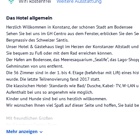
Wifi kostenfrei
Weitere Ausstattung
Das Hotel allgemein
Herzlich Willkommen in Konstanz, der schönen Stadt am Bodensee
Sehen Sie bei uns im GH Centro aus dem Fenster, erblicken Sie den Se
Bergmassiv des Schweizer Säntis.
Unser Hotel & Gästehaus liegt im Herzen der Konstanzer Altstadt und 
Sie bequem zu Fuß oder mit dem Rad erreichen können.
Der Hafen am Bodensee, das Meeresaquarium „Sealife“, das Lago-Shop
Gehminuten von uns entfernt.
Die 36 Zimmer sind in der 1. bis 4. Etage (befahrbar mit Lift) eines 
wurde. Die letzte Teilrenovierung fand 2017 statt.
Die klassischen Hotel- Standards wie Bad/ Dusche, Kabel- TV, W-LAN
Aufenthalt bei uns so angenehm wie möglich.
Kinder und Hunde sind bei uns herzlich willkommen.
Wir wünschen Ihnen viel Spaß auf dieser Seite und hoffen, Sie bald b
Mit freundlichen Grüßen
Ihr Gästehaus Centro-Team
Mehr anzeigen
Die Lage des Hotels