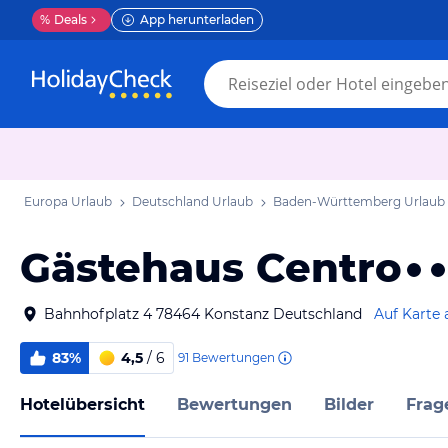
%
Deals
App herunterladen
Europa Urlaub
Deutschland Urlaub
Baden-Württemberg Urlaub
Gästehaus Centro
Bahnhofplatz 4 78464 Konstanz Deutschland
Auf Karte 
83%
4,5
/ 6
91
Bewertungen
Hotelübersicht
Bewertungen
Bilder
Frag