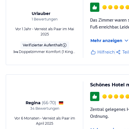
Sonstige Einrichtungen und Services
Urlauber
Im Gästehaus Centro stehen den Urlaubsgästen das ganze Jahr zur Ve
1
Bewertungen
Das Zimmer waren sa
Haus verfügt über einen Gepäckraum. Über den Fahrstuhl gelangen die
Wäscheservice, Schuhputzmaschine, Lunchpakete sowie freundliche Mit
Fuß erreichbar. Leid
Vor 1 Jahr • Verreist als Paar im Mai
ebenfalls zur Verfügung. Neben dem Hotel befindet sich eine gebühre
2025
Mehr anzeigen
Verifizierter Aufenthalt
Hinweis:
Allgemeine und unverbindliche Hoteliers-/Veranstalter-/K
Doppelzimmer Komfort (1 Kingsize-Bett)
Hilfreich
Tei
Gewähr und ohne Prüfung durch HolidayCheck. Bitte lies vor der B
jeweiligen Veranstalters.
Schönes Hotel m
Regina
(
66-70
)
34
Bewertungen
Zentral gelegenes H
Ordnung.
Vor 6 Monaten • Verreist als Paar im
April 2025