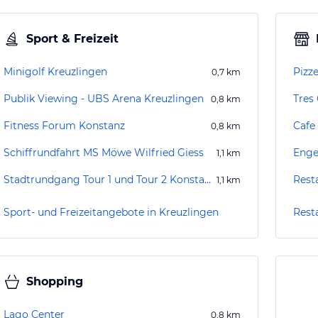
Sport & Freizeit
Minigolf Kreuzlingen
Pizze
0,7
km
Publik Viewing - UBS Arena Kreuzlingen
Tres
0,8
km
Fitness Forum Konstanz
Cafe
0,8
km
Schiffrundfahrt MS Möwe Wilfried Giess
Enge
1,1
km
Stadtrundgang Tour 1 und Tour 2 Konstanz
Rest
1,1
km
Sport- und Freizeitangebote in Kreuzlingen
Rest
Shopping
Lago Center
0,8
km