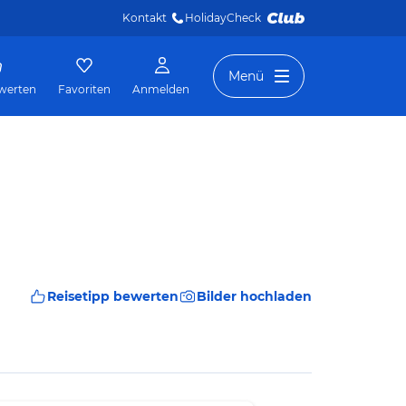
Kontakt
HolidayCheck 
Menü
werten
Favoriten
Anmelden
Reisetipp bewerten
Bilder hochladen