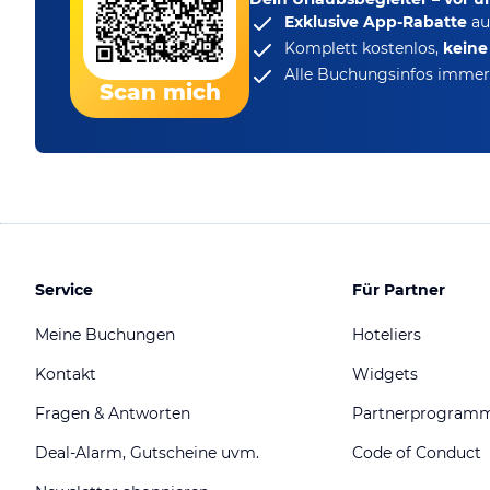
Exklusive App-Rabatte
au
Komplett kostenlos,
kein
Alle Buchungsinfos immer 
Scan mich
Service
Für Partner
Meine Buchungen
Hoteliers
Kontakt
Widgets
Fragen & Antworten
Partnerprogram
Deal-Alarm, Gutscheine uvm.
Code of Conduct