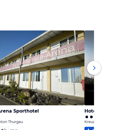
rena Sporthotel
Hotel Kreuzlinge
anton Thurgau
Kreuzlingen, Kanton Thu