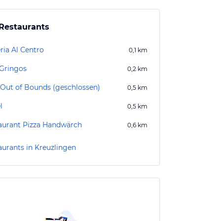
Restaurants
ria Al Centro
0,1
km
 Gringos
0,2
km
 Out of Bounds (geschlossen)
0,5
km
l
0,5
km
aurant Pizza Handwärch
0,6
km
aurants in Kreuzlingen