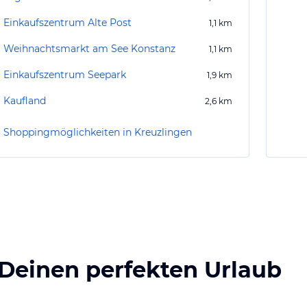
Einkaufszentrum Alte Post
1,1
km
Weihnachtsmarkt am See Konstanz
1,1
km
Einkaufszentrum Seepark
1,9
km
Kaufland
2,6
km
Shoppingmöglichkeiten in Kreuzlingen
 Deinen perfekten Urlaub