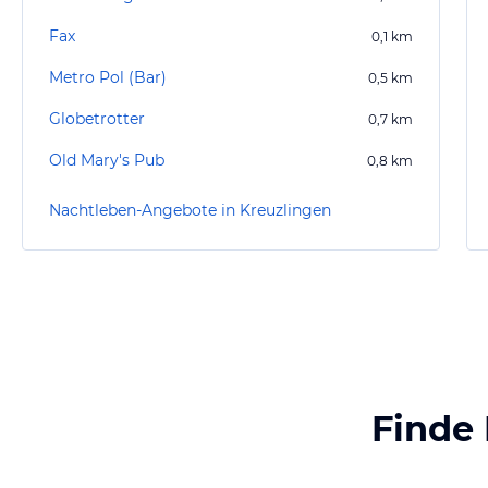
Fax
0,1
km
Metro Pol (Bar)
0,5
km
Globetrotter
0,7
km
Old Mary's Pub
0,8
km
Nachtleben-Angebote in Kreuzlingen
Finde