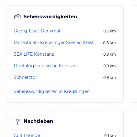
Sehenswürdigkeiten
Georg-Elser-Denkmal
0,6
km
fantastical - Kreuzlinger Seenachtfest
0,8
km
SEA LIFE Konstanz
0,9
km
Dreifaltigkeitskirche Konstanz
0,9
km
Schnetztor
0,9
km
Sehenswürdigkeiten in Kreuzlingen
Nachtleben
Cult Lounge
0,1
km