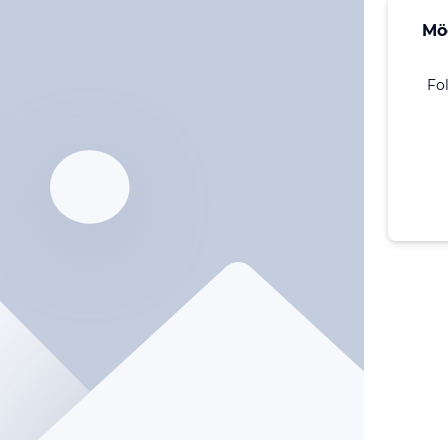
Mö
Fo