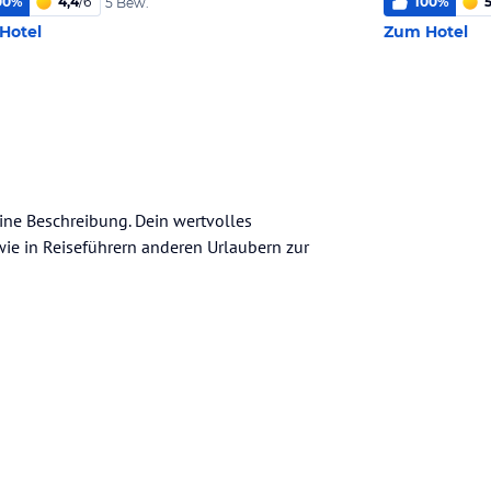
00
%
4,4
/
6
100
%
5
5 Bew.
Hotel
Zum Hotel
eine Beschreibung. Dein wertvolles
n wie in Reiseführern anderen Urlaubern zur