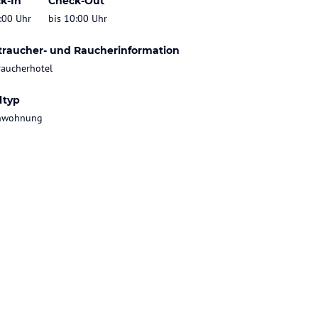
k-In
Check-Out
:00 Uhr
bis 10:00 Uhr
traucher- und Raucherinformation
raucherhotel
ltyp
enwohnung