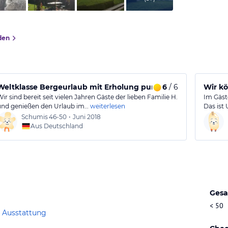
den
Weltklasse Bergeurlaub mit Erholung pur!
6
/ 6
Wir k
Wir sind bereit seit vielen Jahren Gäste der lieben Familie H.
Im Gäst
und genießen den Urlaub im…
weiterlesen
Das ist 
Schumis
46-50
•
Juni 2018
Aus Deutschland
Gesa
< 50
 Ausstattung