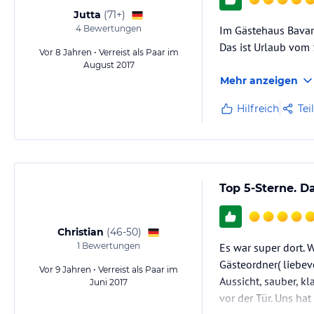
Jutta
(
71+
)
4
Bewertungen
Im Gästehaus Bavari
Das ist Urlaub vom 1
Vor 8 Jahren • Verreist als Paar im
August 2017
Mehr anzeigen
Hilfreich
Tei
Top 5-Sterne. D
Christian
(
46-50
)
1
Bewertungen
Es war super dort.
Gästeordner( liebev
Vor 9 Jahren • Verreist als Paar im
Aussicht, sauber, k
Juni 2017
vor der Tür. Uns hat 