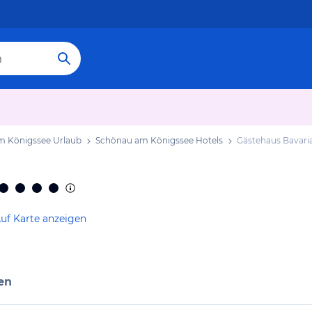
m Königssee Urlaub
Schönau am Königssee Hotels
Gästehaus Bavari
uf Karte anzeigen
en