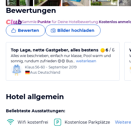
Bewertungen
Sammle
Punkte
für Deine Hotelbewertung.
Kostenlos anmel
Bewerten
Bilder hochladen
Top Lage, nette Gastgeber, alles bestens 😊😊😊
6
/ 6
Alles wie beschrieben, einfach nur klasse, Pool warm und
sonnig, rundum zufrieden 😊😊 Bus…
weiterlesen
Klaus
56-60
•
September 2019
Aus Deutschland
Hotel allgemein
Beliebteste Ausstattungen:
Wifi kostenfrei
Kostenlose Parkplätze
Weitere