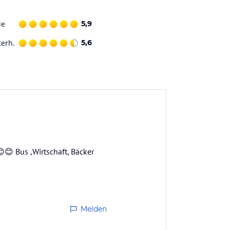
ie
5,9
terh.
5,6
😊 Bus ,Wirtschaft, Bäcker
Melden