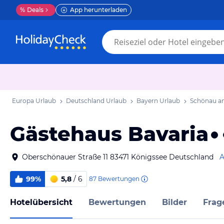
%
Deals
App herunterladen
Europa Urlaub
Deutschland Urlaub
Bayern Urlaub
Schönau a
Gästehaus Bavaria
Oberschönauer Straße 11 83471 Königssee Deutschland
A
99%
5,8
/ 6
87
Bewertungen
Hotelübersicht
Bewertungen
Bilder
Frag