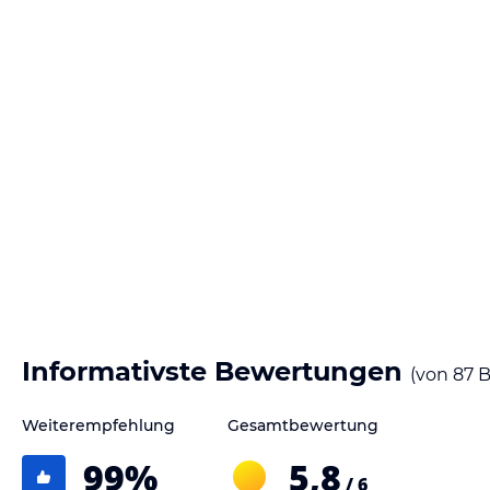
Informativste Bewertungen
(von
87
B
Weiterempfehlung
Gesamtbewertung
99
%
5,8
/ 6