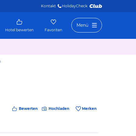
Kontakt
HolidayCheck 
Menü
Hotel bewerten
Favoriten
a
Bewerten
Hochladen
Merken