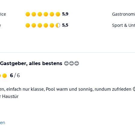
ice
5,9
Gastronom
e
5,5
Sport & Un
 Gastgeber, alles bestens 😊😊😊
6
/ 6
en, einfach nur klasse, Pool warm und sonnig, rundum zufrieden 
r Haustür
len