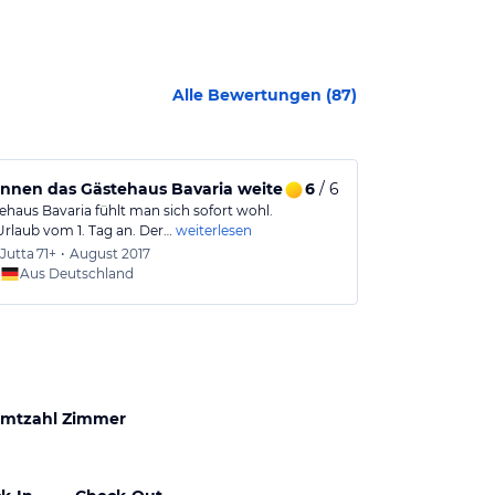
Alle Bewertungen (
87
)
önnen das Gästehaus Bavaria weiterempfehlen
6
/ 6
Top 5-Stern
ehaus Bavaria fühlt man sich sofort wohl.
Es war super d
Urlaub vom 1. Tag an. Der…
weiterlesen
empfangen. In 
Jutta
71+
•
August 2017
Christi
Aus Deutschland
Aus
mtzahl Zimmer