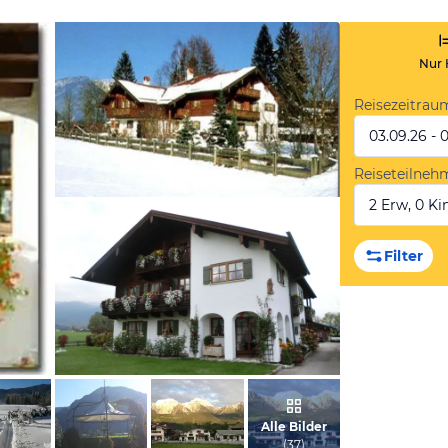
Nur 
Reisezeitrau
03.09.26 - 
Reiseteilneh
2 Erw, 0 Kin
vom Hotelier, Juli 2012
Filter
von Katrin, Oktober 2012
Alle Bilder
(
37
)