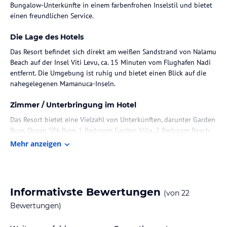
Bungalow-Unterkünfte in einem farbenfrohen Inselstil und bietet
einen freundlichen Service.
Die Lage des Hotels
Das Resort befindet sich direkt am weißen Sandstrand von Nalamu
Beach auf der Insel Viti Levu, ca. 15 Minuten vom Flughafen Nadi
entfernt. Die Umgebung ist ruhig und bietet einen Blick auf die
nahegelegenen Mamanuca-Inseln.
Zimmer / Unterbringung im Hotel
Das Resort bietet eine Vielzahl von Unterkünften, darunter Garden
Bure, Ocean SPA Bure, 1 Bedroom Garden Villa, 2 Bedroom Beach
Villa, Studio Apartments und 1 Bedroom Apartments. Diese sind
Mehr anzeigen
Nichtraucherzimmer mit Klimaanlage, Terrassen, einem
Kühlschrank sowie modernem Komfort. Die Bungalows bieten
Blick auf den Garten oder das Meer.
Informativste Bewertungen
(von
22
Gastronomie im Hotel
Bewertungen)
Die Verpflegung umfasst Frühstück, Mittagessen und Abendessen.
Im Hauptrestaurant "Mai Kana" werden asiatische, chinesische,