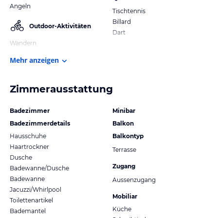
Angeln
Tischtennis
Billard
Outdoor-Aktivitäten
Dart
Wandern
Mehr anzeigen
Zimmerausstattung
Badezimmer
Minibar
Badezimmerdetails
Balkon
Hausschuhe
Balkontyp
Haartrockner
Terrasse
Dusche
Zugang
Badewanne/Dusche
Badewanne
Aussenzugang
Jacuzzi/Whirlpool
Mobiliar
Toilettenartikel
Küche
Bademantel