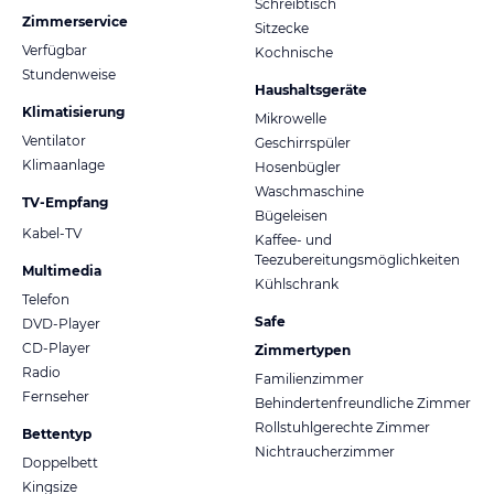
Schreibtisch
Zimmerservice
Sitzecke
Verfügbar
Kochnische
Stundenweise
Haushaltsgeräte
Klimatisierung
Mikrowelle
Ventilator
Geschirrspüler
Klimaanlage
Hosenbügler
Waschmaschine
TV-Empfang
Bügeleisen
Kabel-TV
Kaffee- und
Teezubereitungsmöglichkeiten
Multimedia
Kühlschrank
Telefon
Safe
DVD-Player
CD-Player
Zimmertypen
Radio
Familienzimmer
Fernseher
Behindertenfreundliche Zimmer
Rollstuhlgerechte Zimmer
Bettentyp
Nichtraucherzimmer
Doppelbett
Kingsize