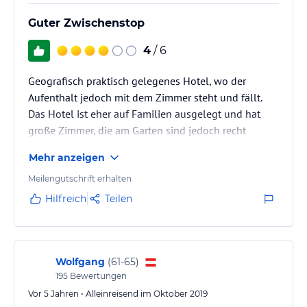
Guter Zwischenstop
4
/ 6
Geografisch praktisch gelegenes Hotel, wo der
Aufenthalt jedoch mit dem Zimmer steht und fällt.
Das Hotel ist eher auf Familien ausgelegt und hat
große Zimmer, die am Garten sind jedoch recht
charmelos. Hat man dagegen eines mit Blick auf's
Mehr anzeigen
Wasser, hat man ein kleines Idyll für sich selbst. Hier
sollte man nicht sparen. Staff etwas komisch, Essen
Meilengutschrift erhalten
dafür sehr gut.
Hilfreich
Teilen
Wolfgang
(
61-65
)
195
Bewertungen
Vor 5 Jahren • Alleinreisend im Oktober 2019