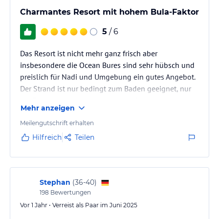
Charmantes Resort mit hohem Bula-Faktor
5
/ 6
Das Resort ist nicht mehr ganz frisch aber
insbesondere die Ocean Bures sind sehr hübsch und
preislich für Nadi und Umgebung ein gutes Angebot.
Der Strand ist nur bedingt zum Baden geeignet, nur
bei Flut und dann auch besser mit Wasserschuhen.
Mehr anzeigen
Das Essen ist fantastisch, die Mitarbeiter sehr
freundlich, so viele „Bulas“ haben wir vorher noch nie
Meilengutschrift erhalten
auf der Insel gehört.
Hilfreich
Teilen
Stephan
(
36-40
)
198
Bewertungen
Vor 1 Jahr • Verreist als Paar im Juni 2025