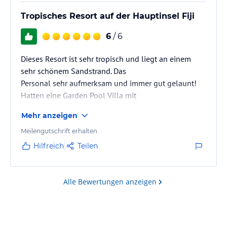
Tropisches Resort auf der Hauptinsel Fiji
6
/ 6
Dieses Resort ist sehr tropisch und liegt an einem
sehr schönem Sandstrand. Das
Personal sehr aufmerksam und immer gut gelaunt!
Hatten eine Garden Pool Villa mit
2 Schlafzimmern und Bäder inkl. Aussendusche. Sehr
Mehr anzeigen
großzügige Villen mit viel
Privatsphäre und sehr netten und großzügigen Pool.
Meilengutschrift erhalten
Garten sehr gepflegt und von aussen
Hilfreich
Teilen
nicht einsehbar. Poollandschaft in der Mitte der
tropischen Anlage mit vielen Liegen lädt
ebenso zum entspannen ein! Frühstück war sehr
Alle Bewertungen anzeigen
lecker und abwechslungsreich. Auch
super fand…