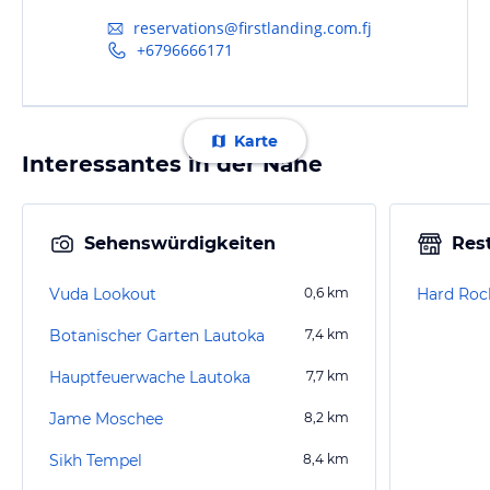
reservations@firstlanding.com.fj
+6796666171
Karte
Interessantes in der Nähe
Sehenswürdigkeiten
Res
Vuda Lookout
0,6
km
Hard Roc
Botanischer Garten Lautoka
7,4
km
Hauptfeuerwache Lautoka
7,7
km
Jame Moschee
8,2
km
Sikh Tempel
8,4
km