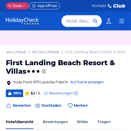
%
Deals
App öffnen
Kontakt
Hotel, Reiseziel
iti Levu Urlaub
Viti Levu Hotels
First Landing Beach Resort & Villas
First Landing Beach Resort &
Villas
Vuda Point 679 Lautoka Fidschi
Auf Karte anzeigen
22
Bewertungen
99%
5,1
/ 6
Bewerten
Hochladen
Merken
Hotelübersicht
Bewertungen
Bilder
Fragen