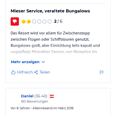
Mieser Service, veraltete Bungalows
2
/ 6
Das Resort wird vor allem für Zwischenstopp
zwischen Flügen oder Schiffstouren genutzt.
Bungalows groß, aber Einrichtung teils kaputt und
ungepflegt. Miserabler Service, von Rezeption bis
zum Zimmerpersonal. Und bei den meisten
Mehr anzeigen
Bungalows ist es lärmig. Vor allem von der zentralen
Bar kommt Geschrei und Musik, jeden Abend.
Hilfreich
Teilen
Daniel
(
36-40
)
160
Bewertungen
Vor 8 Jahren • Alleinreisend im März 2018