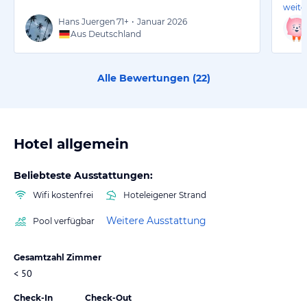
weite
Hans Juergen
71+
•
Januar 2026
Aus Deutschland
Alle Bewertungen (
22
)
Hotel allgemein
Beliebteste Ausstattungen:
Wifi kostenfrei
Hoteleigener Strand
Weitere Ausstattung
Pool verfügbar
Gesamtzahl Zimmer
< 50
Check-In
Check-Out