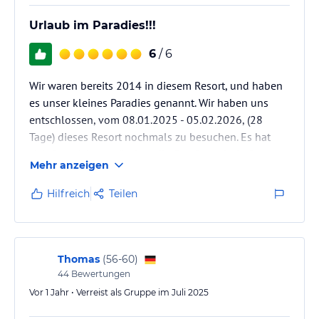
Urlaub im Paradies!!!
6
/ 6
Wir waren bereits 2014 in diesem Resort, und haben
es unser kleines Paradies genannt. Wir haben uns
entschlossen, vom 08.01.2025 - 05.02.2026, (28
Tage) dieses Resort nochmals zu besuchen. Es hat
sich fast nichts verändert, die Gastfreundschaft,
Mehr anzeigen
Hilfsbereitschaft, ist immer noch vorhanden (auch ein
Teil des damaligen Personals), die tollen Feuertänze,
Hilfreich
Teilen
Kriegershows und Kava Abende werden immer noch
aufgeführt. Das Essen ist hervorragend, hat man
einen Wunsch wird dieser umgehend erfüllt. Wir
möchten keinen…
Thomas
(
56-60
)
44
Bewertungen
Vor 1 Jahr • Verreist als Gruppe im Juli 2025