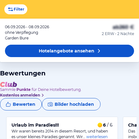
Filter
ab
260 €
06.09.2026 - 08.09.2026
ohne Verpflegung
2 ERW • 2 Nächte
Garden Bure
Hotelangebote
ansehen
Bewertungen
Sammle
Punkte
für Deine Hotelbewertung.
Kostenlos anmelden
Bewerten
Bilder hochladen
Urlaub im Paradies!!!
6
/ 6
Char
Wir waren bereits 2014 in diesem Resort, und haben
Das R
es unser kleines Paradies genannt. Wir…
weiterlesen
insbe