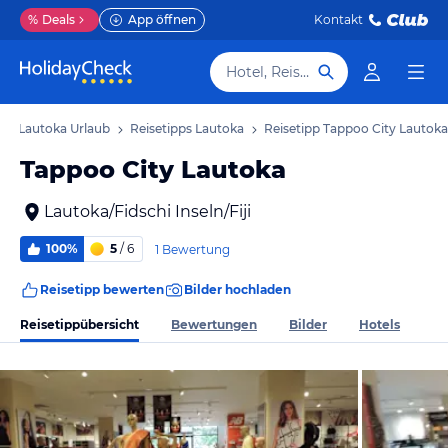
%
Deals
App öffnen
Kontakt
Hotel, Reiseziel
Lautoka Urlaub
Reisetipps Lautoka
Reisetipp Tappoo City Lautoka
Tappoo City Lautoka
Lautoka/Fidschi Inseln/Fiji
100%
5
/ 6
1 Bewertung
Reisetipp bewerten
Bilder hochladen
Reisetippübersicht
Bewertungen
Bilder
Hotels