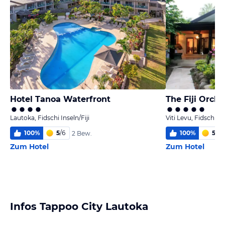
Hotel Tanoa Waterfront
The Fiji Orchi
Lautoka, Fidschi Inseln/Fiji
Viti Levu, Fidschi Ins
100
%
5
/
6
100
%
5,3
/
2 Bew.
Zum Hotel
Zum Hotel
Infos Tappoo City Lautoka