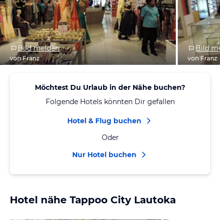
Bild melden
Bild m
von Franz
von Franz
Möchtest Du Urlaub in der Nähe buchen?
Folgende Hotels könnten Dir gefallen
Hotel & Flug buchen
Oder
Nur Hotel buchen
Hotel nähe Tappoo City Lautoka