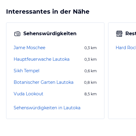
Interessantes in der Nähe
Sehenswürdigkeiten
Res
Jame Moschee
Hard Roc
0,3
km
Hauptfeuerwache Lautoka
0,3
km
Sikh Tempel
0,6
km
Botanischer Garten Lautoka
0,8
km
Vuda Lookout
8,5
km
Sehenswürdigkeiten in Lautoka