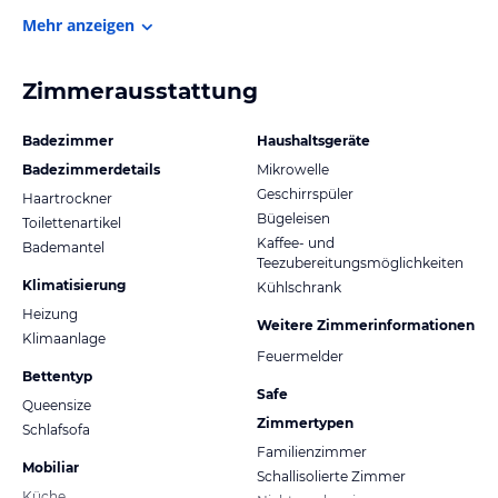
Mehr anzeigen
Zimmerausstattung
Badezimmer
Haushaltsgeräte
Badezimmerdetails
Mikrowelle
Geschirrspüler
Haartrockner
Bügeleisen
Toilettenartikel
Kaffee- und
Bademantel
Teezubereitungsmöglichkeiten
Klimatisierung
Kühlschrank
Heizung
Weitere Zimmerinformationen
Klimaanlage
Feuermelder
Bettentyp
Safe
Queensize
Zimmertypen
Schlafsofa
Familienzimmer
Mobiliar
Schallisolierte Zimmer
Küche