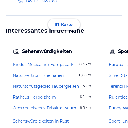
+49 171 3697357
Karte
Interessantes in der Nähe
Sehenswürdigkeiten
Spor
Kinder-Musical im Europapark
0,3
km
Europa-P
Naturzentrum Rheinauen
0,8
km
Silver St
Naturschutzgebiet Taubergießen
1,6
km
Terenzi H
Rathaus Herbolzheim
6,2
km
Rulantic
Oberrheinisches Tabakmuseum
6,6
km
Sehenswürdigkeiten in Rust
Sport- un