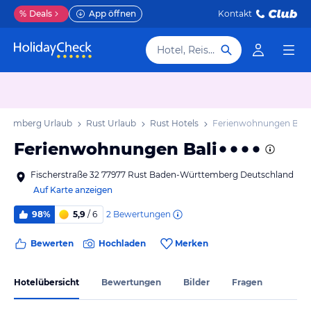
%
Deals
App öffnen
Kontakt
Hotel, Reiseziel
ttemberg Urlaub
Rust Urlaub
Rust Hotels
Ferienwohnungen Bali
Ferienwohnungen Bali
Fischerstraße 32 77977 Rust Baden-Württemberg Deutschland
Auf Karte anzeigen
2
Bewertungen
98%
5,9
/ 6
Bewerten
Hochladen
Merken
Hotelübersicht
Bewertungen
Bilder
Fragen