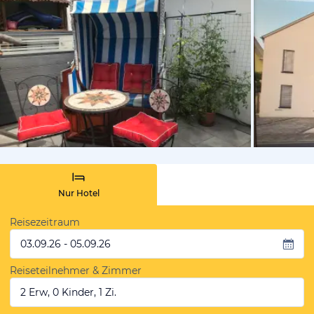
vom Hotelie
Nur Hotel
Reisezeitraum
03.09.26 - 05.09.26
Reiseteilnehmer & Zimmer
2 Erw, 0 Kinder, 1 Zi.