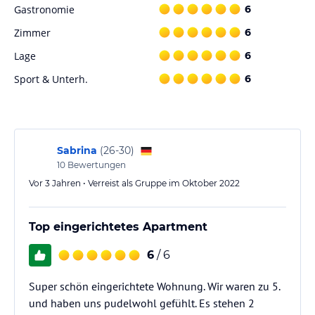
Gastronomie
6
Sport und Unterhaltung
Zimmer
6
Neben dem Besuch des Europa-Parks können Sie in der
Lage
6
Umgebung der Ferienwohnungen Bali auch andere
Freizeitaktivitäten genießen. Besuchen Sie Restaurants, Cafés und
Sport & Unterh.
6
Geschäfte in der Nähe oder erkunden Sie die schöne Landschaft
bei Spaziergängen oder Fahrradtouren.
Hinweis:
Verfasst von HolidayCheck mit Hilfe von KI. Alle
Angaben ohne Gewähr. Bitte lies vor der Buchung die
Sabrina
(
26-30
)
verbindlichen
Angebotsdetails
des jeweiligen Veranstalters.
10
Bewertungen
Vor 3 Jahren • Verreist als Gruppe im Oktober 2022
Top eingerichtetes Apartment
6
/ 6
Super schön eingerichtete Wohnung. Wir waren zu 5.
und haben uns pudelwohl gefühlt. Es stehen 2