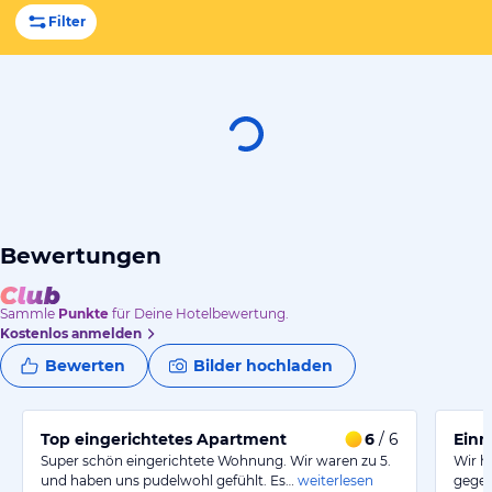
Filter
Bewertungen
Sammle
Punkte
für Deine Hotelbewertung.
Kostenlos anmelden
Bewerten
Bilder hochladen
Top eingerichtetes Apartment
6
/ 6
Einm
Super schön eingerichtete Wohnung. Wir waren zu 5.
Wir h
und haben uns pudelwohl gefühlt. Es…
weiterlesen
gegen