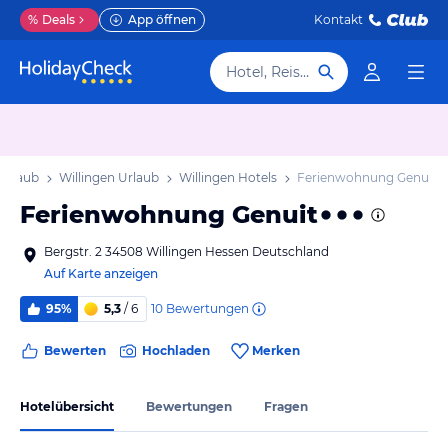
%
Deals
App öffnen
Kontakt
Hotel, Reiseziel
Urlaub
Willingen Urlaub
Willingen Hotels
Ferienwohnung Genuit
Ferienwohnung Genuit
Bergstr. 2 34508 Willingen Hessen Deutschland
Auf Karte anzeigen
10
Bewertungen
95%
5,3
/ 6
Bewerten
Hochladen
Merken
Hotelübersicht
Bewertungen
Fragen