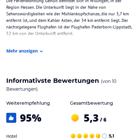
Die Ferienwohnung Genuit befindet sich in Willingen, in der
Region Hessen. Die Unterkunft liegt in der Nähe von
Sehenswürdigkeiten wie der Mühlenkopfschanze, die nur 3,7 km
entfernt ist, und dem Kahler Asten, der 34 km entfernt liegt. Der
nächstgelegene Flughafen ist der Flughafen Paderborn-Lippstadt,
52 km von der Unterkunft entfernt.
Zimmer / Unterbringung im Hotel
Mehr anzeigen
Die Wohneinheiten der Ferienwohnungen Genuit bieten
verschiedene Annehmlichkeiten, darunter kostenloses WLAN,
Flachbild-TVs und eigene Badezimmer. Einige Zimmer verfügen
über eine Terrasse oder einen Balkon mit Ausblick auf die Berge
Informativste Bewertungen
(von
10
oder den Garten.
Bewertungen)
Gastronomie im Hotel
Weiterempfehlung
Gesamtbewertung
Die Ferienwohnungen sind mit einer Küche ausgestattet, die
einen Kühlschrank, einen Ofen und eine Mikrowelle beinhaltet.
95
%
5,3
/ 6
Hinweis:
Verfasst von HolidayCheck mit Hilfe von KI. Alle
Angaben ohne Gewähr. Bitte lies vor der Buchung die
Hotel
5,1
verbindlichen
Angebotsdetails
des jeweiligen Veranstalters.