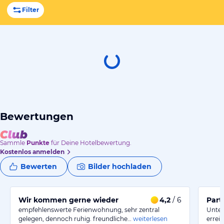
Filter
Bewertungen
Sammle
Punkte
für Deine Hotelbewertung.
Kostenlos anmelden
Bewerten
Bilder hochladen
Wir kommen gerne wieder
4,2
/ 6
Part
empfehlenswerte Ferienwohnung, sehr zentral
Unterk
gelegen, dennoch ruhig. freundliche…
weiterlesen
erreic