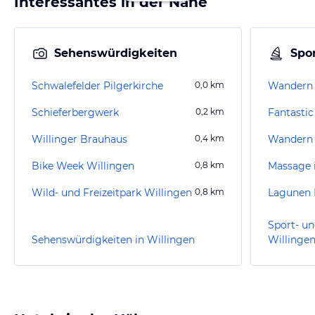
Interessantes in der Nähe
Sehenswürdigkeiten
Spor
Schwalefelder Pilgerkirche
0,0
km
Wandern 
Schieferbergwerk
0,2
km
Fantasti
Willinger Brauhaus
0,4
km
Wandern 
Bike Week Willingen
0,8
km
Massage 
Wild- und Freizeitpark Willingen
0,8
km
Lagunen 
Sport- un
Sehenswürdigkeiten in Willingen
Willinge