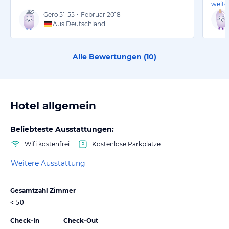
weite
Gero
51-55
•
Februar 2018
Aus Deutschland
Alle Bewertungen (
10
)
Hotel allgemein
Beliebteste Ausstattungen:
Wifi kostenfrei
Kostenlose Parkplätze
Weitere Ausstattung
Gesamtzahl Zimmer
< 50
Check-In
Check-Out