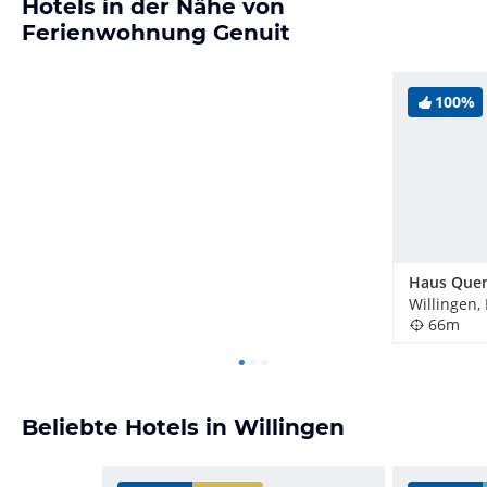
Hotels in der Nähe von
Ferienwohnung Genuit
100%
Haus Quen
Willingen,
66m
Beliebte Hotels in Willingen