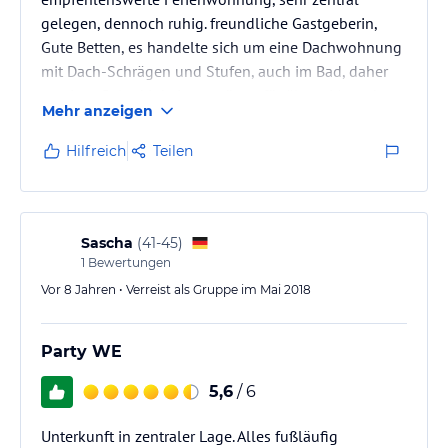
gelegen, dennoch ruhig. freundliche Gastgeberin,
Gute Betten, es handelte sich um eine Dachwohnung
mit Dach-Schrägen und Stufen, auch im Bad, daher
gewisse Gelenkigkeit vonnöten, für ältere Menschen
Mehr anzeigen
eher ungeeignet
Hilfreich
Teilen
Sascha
(
41-45
)
1
Bewertungen
Vor 8 Jahren • Verreist als Gruppe im Mai 2018
Party WE
5,6
/ 6
Unterkunft in zentraler Lage. Alles fußläufig