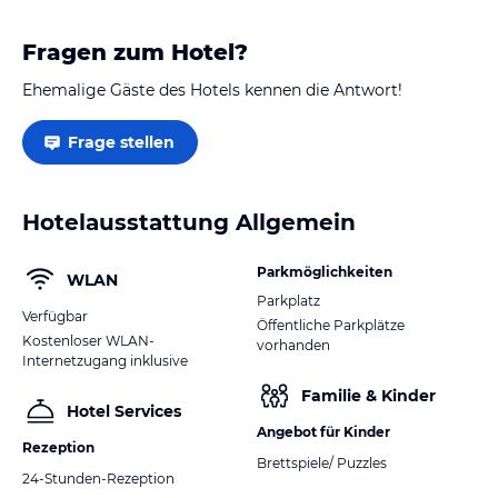
Sport und Unterhaltung
Fragen zum Hotel?
In der Umgebung der Ferienwohnung Familie Perl gibt es
zahlreiche Möglichkeiten für Sport und Freizeitaktivitäten. Sie
Ehemalige Gäste des Hotels kennen die Antwort!
können wandern, radfahren oder die Natur erkunden. Die Gegend
bietet auch Möglichkeiten zum Angeln und Reiten. Wenn Sie sich
Frage stellen
für Kultur interessieren, können Sie das Brüder-Grimm-Museum in
der Nähe besuchen.
Hotelausstattung Allgemein
Hinweis:
Verfasst von HolidayCheck mit Hilfe von KI. Alle
Angaben ohne Gewähr. Bitte lies vor der Buchung die
verbindlichen
Angebotsdetails
des jeweiligen Veranstalters.
Parkmöglichkeiten
WLAN
Parkplatz
Verfügbar
Öffentliche Parkplätze
Kostenloser WLAN-
vorhanden
Internetzugang inklusive
Familie & Kinder
Hotel Services
Angebot für Kinder
Rezeption
Brettspiele/ Puzzles
24-Stunden-Rezeption