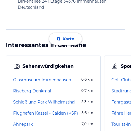
Birkenallee 24 1.Etage 34376 Immenhausen
Deutschland
Karte
Interessantes in der Nähe
Sehenswürdigkeiten
Spor
Glasmuseum Immenhausen
0,6
km
Golf Club
Riseberg Denkmal
0,7
km
Schloß und Park Wilhelmsthal
5,3
km
Fahrgasts
Flughafen Kassel - Calden (KSF)
5,6
km
Fähre He
Ahnepark
7,0
km