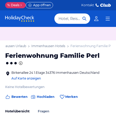
%
Deals
App öffnen
Kontakt
Hotel, Reiseziel
nhausen Urlaub
Immenhausen Hotels
Ferienwohnung Familie Perl
Ferienwohnung Familie Perl
Birkenallee 24 1.Etage 34376 Immenhausen Deutschland
Auf Karte anzeigen
Keine Hotelbewertungen
Bewerten
Hochladen
Merken
Hotelübersicht
Fragen