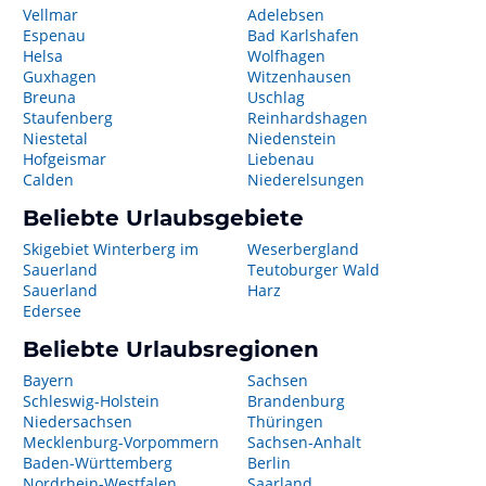
Vellmar
Adelebsen
Espenau
Bad Karlshafen
Helsa
Wolfhagen
Guxhagen
Witzenhausen
Breuna
Uschlag
Staufenberg
Reinhardshagen
Niestetal
Niedenstein
Hofgeismar
Liebenau
Calden
Niederelsungen
Beliebte Urlaubsgebiete
Skigebiet Winterberg im
Weserbergland
Sauerland
Teutoburger Wald
Sauerland
Harz
Edersee
Beliebte Urlaubsregionen
Bayern
Sachsen
Schleswig-Holstein
Brandenburg
Niedersachsen
Thüringen
Mecklenburg-Vorpommern
Sachsen-Anhalt
Baden-Württemberg
Berlin
Nordrhein-Westfalen
Saarland