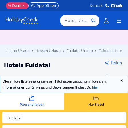
%
Deals
App öffnen
Kontakt
Hotel, Reiseziel
utschland Urlaub
Hessen Urlaub
Fuldatal Urlaub
Fuldatal Hotels
Teilen
Hotels Fuldatal
Diese Hotelliste zeigt unsere am häufigsten gebuchten Hotels an.
Informationen zu Rankings und Bewertungen findest Du
hier
Pauschalreisen
Nur Hotel
Fuldatal