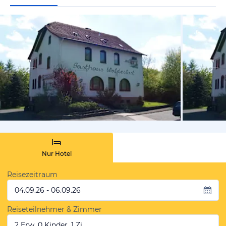
vom Hoteli
Nur Hotel
Reisezeitraum
04.09.26 - 06.09.26
Reiseteilnehmer & Zimmer
2 Erw, 0 Kinder, 1 Zi.