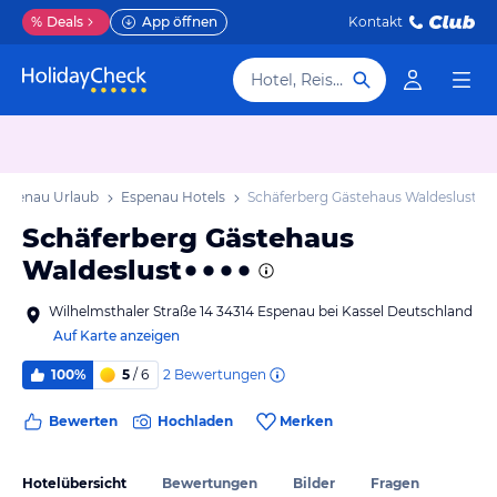
%
Deals
App öffnen
Kontakt
Hotel, Reiseziel
spenau Urlaub
Espenau Hotels
Schäferberg Gästehaus Waldeslust
Schäferberg Gästehaus
Waldeslust
Wilhelmsthaler Straße 14 34314 Espenau bei Kassel Deutschland
Auf Karte anzeigen
2
Bewertungen
100%
5
/ 6
Bewerten
Hochladen
Merken
Hotelübersicht
Bewertungen
Bilder
Fragen