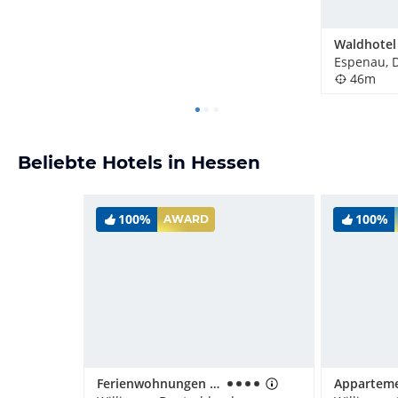
Espenau, 
46m
Beliebte Hotels in Hessen
100%
100%
AWARD
Ferienwohnungen Landhaus Meran