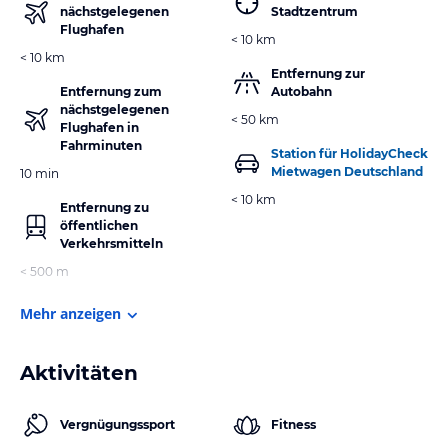
nächstgelegenen
Stadtzentrum
Flughafen
< 10 km
< 10 km
Entfernung zur
Entfernung zum
Autobahn
nächstgelegenen
< 50 km
Flughafen in
Fahrminuten
Station für HolidayCheck
Mietwagen Deutschland
10 min
< 10 km
Entfernung zu
öffentlichen
Verkehrsmitteln
< 500 m
Mehr anzeigen
Aktivitäten
Vergnügungssport
Fitness