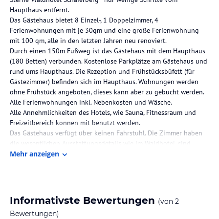
Haupthaus entfernt.
Das Gästehaus bietet 8 Einzel-, 1 Doppelzimmer, 4
Ferienwohnungen mit je 30qm und eine große Ferienwohnung
mit 100 qm, alle in den letzten Jahren neu renoviert.
Durch einen 150m Fußweg ist das Gästehaus mit dem Haupthaus
(180 Betten) verbunden. Kostenlose Parkplätze am Gästehaus und
rund ums Haupthaus. Die Rezeption und Frühstücksbüfett (für
Gästezimmer) befinden sich im Haupthaus. Wohnungen werden
ohne Frühstück angeboten, dieses kann aber zu gebucht werden.
Alle Ferienwohnungen inkl. Nebenkosten und Wäsche.
Alle Annehmlichkeiten des Hotels, wie Sauna, Fitnessraum und
Freizeitbereich können mit benutzt werden.
Das Gästehaus verfügt über keinen Fahrstuhl. Die Zimmer haben
die wesentlichen Ausstattungsdetails wie im Waldhotel, sind
jedoch etwas kleiner und durch Verkehrsgeräusche ungünstig
Mehr anzeigen
beeinträchtigt.
Die Lage des Hotels
Nur 10 Minuten von der documenta Stadt Kassel entfernt am
Informativste Bewertungen
(von
2
Rande von Habichtswald und Reinhardswald, mitten im Grünen.
Bewertungen)