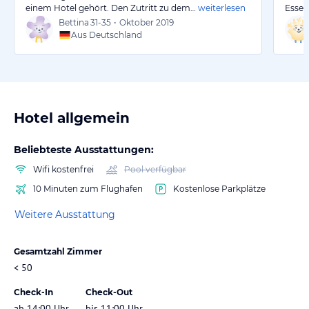
einem Hotel gehört. Den Zutritt zu dem…
weiterlesen
Essen
Bettina
31-35
•
Oktober 2019
Aus Deutschland
Hotel allgemein
Beliebteste Ausstattungen:
Wifi kostenfrei
Pool verfügbar
10 Minuten zum Flughafen
Kostenlose Parkplätze
Weitere Ausstattung
Gesamtzahl Zimmer
< 50
Check-In
Check-Out
ab 14:00 Uhr
bis 11:00 Uhr