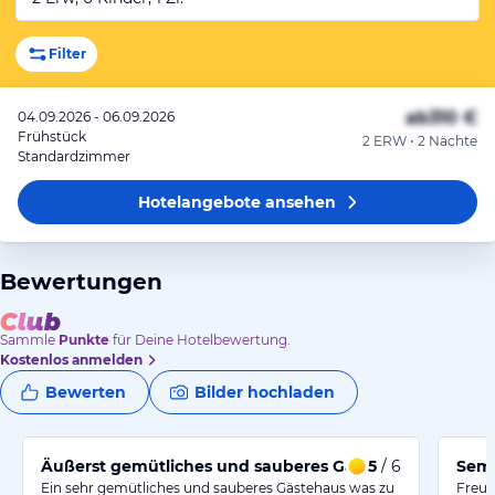
Filter
ab
310 €
04.09.2026 - 06.09.2026
Frühstück
2 ERW • 2 Nächte
Standardzimmer
Hotelangebote
ansehen
Bewertungen
Sammle
Punkte
für Deine Hotelbewertung.
Kostenlos anmelden
Bewerten
Bilder hochladen
Äußerst gemütliches und sauberes Gästehaus
5
/ 6
Semi
Ein sehr gemütliches und sauberes Gästehaus was zu
Freun