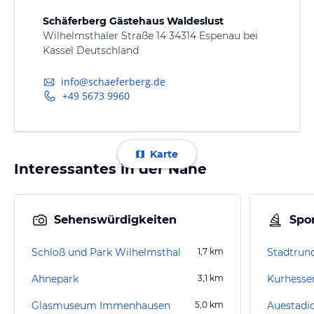
Schäferberg Gästehaus Waldeslust
Wilhelmsthaler Straße 14 34314 Espenau bei
Kassel Deutschland
info@schaeferberg.de
+49 5673 9960
Karte
Interessantes in der Nähe
Sehenswürdigkeiten
Spor
Schloß und Park Wilhelmsthal
1,7
km
Ahnepark
3,1
km
Kurhesse
Glasmuseum Immenhausen
5,0
km
Auestadi