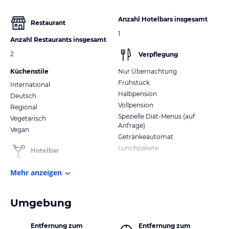
Anzahl Hotelbars insgesamt
Restaurant
1
Anzahl Restaurants insgesamt
2
Verpflegung
Küchenstile
Nur Übernachtung
Frühstück
International
Halbpension
Deutsch
Vollpension
Regional
Spezielle Diät-Menüs (auf
Vegetarisch
Anfrage)
Vegan
Getränkeautomat
Lunchpakete
Hotelbar
Mehr anzeigen
Umgebung
Entfernung zum
Entfernung zum