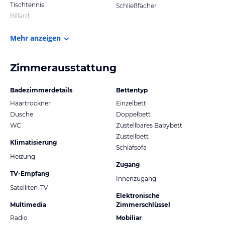
Tischtennis
Schließfächer
Billard
Mehr anzeigen
Zimmerausstattung
Badezimmerdetails
Bettentyp
Haartrockner
Einzelbett
Dusche
Doppelbett
WC
Zustellbares Babybett
Zustellbett
Klimatisierung
Schlafsofa
Heizung
Zugang
TV-Empfang
Innenzugang
Satelliten-TV
Elektronische
Multimedia
Zimmerschlüssel
Radio
Mobiliar