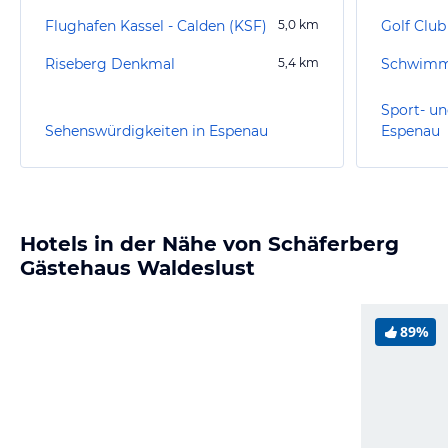
Flughafen Kassel - Calden (KSF)
5,0
km
Riseberg Denkmal
5,4
km
Schwimm
Sport- un
Sehenswürdigkeiten in Espenau
Espenau
Hotels in der Nähe von Schäferberg
Gästehaus Waldeslust
89%