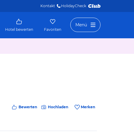
Kontakt
HolidayCheck 
Menü
Hotel bewerten
Favoriten
Bewerten
Hochladen
Merken