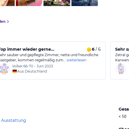
den
Top immer wieder gerne...
6
/ 6
Sehr 
Sehr sauber und gepflegte Zimmer, nette und freundliche
Zetral g
Gastgeber, kommen regelmäßig zum…
weiterlesen
Karwen
Volker
66-70
•
Juni 2023
Aus Deutschland
Gesa
< 50
 Ausstattung