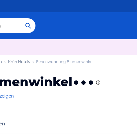
b
Krün Hotels
Ferienwohnung Blumenwinkel
umenwinkel
nzeigen
en