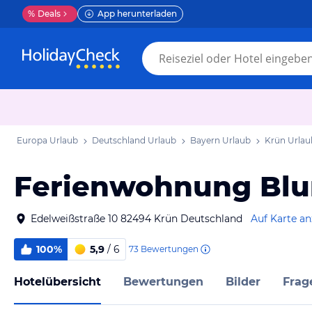
%
Deals
App herunterladen
Europa Urlaub
Deutschland Urlaub
Bayern Urlaub
Krün Urlau
Ferienwohnung Bl
Edelweißstraße 10 82494 Krün Deutschland
Auf Karte a
100%
5,9
/ 6
73
Bewertungen
Hotelübersicht
Bewertungen
Bilder
Frag