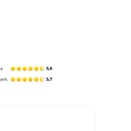
ie
5,6
terh.
5,7