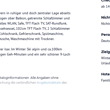
Chec
ab 14
ern in ruhiger und doch zentraler Lage abseits
Nich
ügen über Balkon, getrennte Schlafzimmer und
elles WLAN, Safe, TFT Flach TV, SAT-Rundfunk.
Nicht
sehsessel, 102cm TFT Flach TV, 2 Schlafzimmer
 Kühlschrank, Gefrierschrank, Spülmaschine,
Pers
Dusche, Waschmaschine mit Trockner.
Deuts
r Isar. Im Winter Ski alpin und ca.100km
Ziel
enigen Geh-Minuten und ein sehr schöner 9-Loch
Winte
Urlaub
Hote
ataloginformationen. Alle Angaben ohne
Famil
uchung die verbindlichen
Angebotsdetails
des