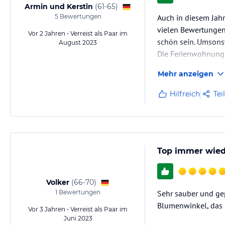
Armin und Kerstin
(
61-65
)
5
Bewertungen
Auch in diesem Jahr
vielen Bewertungen 
Vor 2 Jahren • Verreist als Paar im
schön sein. Umsonst 
August 2023
Die Ferienwohnung,
Gasteltern lassen d
Mehr anzeigen
Hilfreich
Tei
Top immer wiede
Volker
(
66-70
)
1
Bewertungen
Sehr sauber und ge
Blumenwinkel, das s
Vor 3 Jahren • Verreist als Paar im
Juni 2023