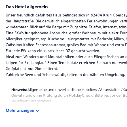
Das Hotel allgemein
Unser freundlich geführtes Haus befindet sich in 82494 Krün Oberbay
der Hauptstraße. Die gemütlich eingerichteten Ferienwohnungen verf
wunderbaren Blick auf die Berge mit Zugspitze. Telefon, Internet, schn
Eine FeWo für gehobene Ansprüche, großer Wohnraum mit elektr. Fern
Allergiker geeignet, sep. Küche voll ausgestattet mit Backrohr, Mikro,
Cafissimo Kaffee-Espressoautomat, großes Bad mit Wanne und extra 
Für jede FW kann ein zusätzliches DZ gebucht werden.
Ideal zum Wandern und Mountainbiken oder auch Fliegenfischen an de
Loipen für Ski Langlauf. Einen Tennisplatz erreichen Sie nach nur w
Golfplatz ist nur 2km entfernt.
Zahlreiche Seen und Sehenswürdigkeiten in der näheren Umgebung.
Hinweis:
Allgemeine und unverbindliche Hoteliers-/Veranstalter-/K
Gewähr und ohne Prüfung durch HolidayCheck. Bitte lies vor der B
jeweiligen Veranstalters.
Mehr anzeigen