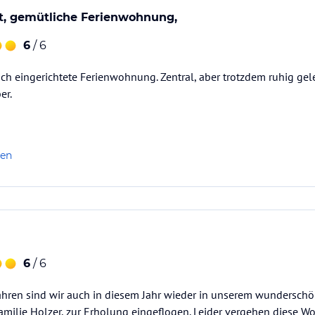
, gemütliche Ferienwohnung,
6
/ 6
h eingerichtete Ferienwohnung. Zentral, aber trotzdem ruhig gel
er.
len
6
/ 6
Jahren sind wir auch in diesem Jahr wieder in unserem wundersch
Familie Holzer, zur Erholung eingeflogen. Leider vergehen diese Wo