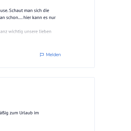
use. Schaut man sich die
n schon.... hier kann es nur
anz wichtig unsere lieben
nd hier immer sehr…
Melden
mäßig zum Urlaub im