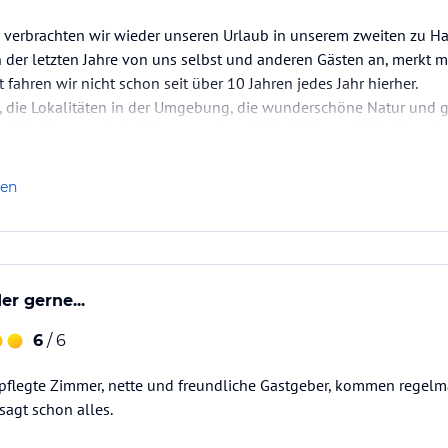
 verbrachten wir wieder unseren Urlaub in unserem zweiten zu Ha
der letzten Jahre von uns selbst und anderen Gästen an, merkt ma
fahren wir nicht schon seit über 10 Jahren jedes Jahr hierher.
 die Lokalitäten in der Umgebung, die wunderschöne Natur und g
ie Zeit limmer wie im Flug vergehen. Leider !! Unsere 5 Wochen si
len
r gerne...
6
/ 6
pflegte Zimmer, nette und freundliche Gastgeber, kommen regel
agt schon alles.