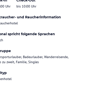
k-In
Check-Out
:00 Uhr
bis 10:00 Uhr
traucher- und Raucherinformation
raucherhotel
onal spricht folgende Sprachen
ch
gruppe
rsporturlauber, Badeurlauber, Wanderreisende,
 zu zweit, Familie, Singles
ltyp
ienhotel