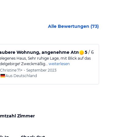
Alle Bewertungen (
73
)
saubere Wohnung, angenehme Atmosphäre, sehr f
5
/ 6
Empfehlens
elegenes Haus, Sehr ruhige Lage, mit Blick auf das
Sauber und ge
delgebirge! Zweckmäßig…
weiterlesen
Zentral, aber 
Christine
71+
•
September 2023
Heinz-
Aus Deutschland
Aus
mtzahl Zimmer