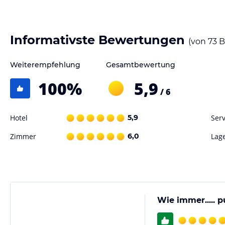
Informativste Bewertungen
(von
73
B
Weiterempfehlung
Gesamtbewertung
100
%
5,9
/ 6
Hotel
5,9
Serv
Zimmer
6,0
Lag
Wie immer..... 