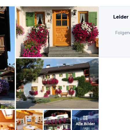
Leider
Folgen
vom Hotelier, September 2012
vom Hotelier, September 2012
Alle Bilder
(
15
)