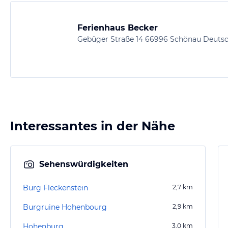
Ferienhaus Becker
Gebüger Straße 14 66996 Schönau Deuts
Interessantes in der Nähe
Sehenswürdigkeiten
Burg Fleckenstein
2,7
km
Burgruine Hohenbourg
2,9
km
Hohenburg
3,0
km