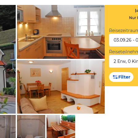
Nur 
Reisezeitrau
03.09.26 - 
Reiseteilneh
2 Erw, 0 Kin
von Booking.com
Filter
von Booking.com