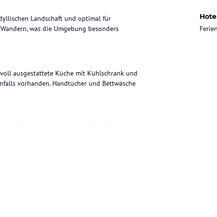
Hote
dyllischen Landschaft und optimal für
um Wandern, was die Umgebung besonders
Ferie
voll ausgestattete Küche mit Kühlschrank und
enfalls vorhanden. Handtücher und Bettwäsche
n zum Wandern, die die natürliche Schönheit
ohne Gewähr. Bitte lies vor der Buchung die