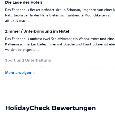
Die Lage des Hotels
Das Ferienhaus Becker befindet sich in Schönau, umgeben von einer i
Naturliebhaber. In der Nähe bieten sich zahlreiche Möglichkeiten z
attraktiv macht.
Zimmer / Unterbringung im Hotel
Das Ferienhaus umfasst zwei Schlafzimmer, ein Wohnzimmer und eine 
Kaffeemaschine. Ein Badezimmer mit Dusche und Haartrockner ist eb
werden bereitgestellt.
Sport und Unterhaltung
In der Umgebung des Ferienhauses gibt es verschiedene Möglichkeite
Mehr anzeigen
der Region erkunden lassen.
Hinweis:
Verfasst von HolidayCheck mit Hilfe von KI. Alle Angaben 
verbindlichen
Angebotsdetails
des jeweiligen Veranstalters.
HolidayCheck Bewertungen