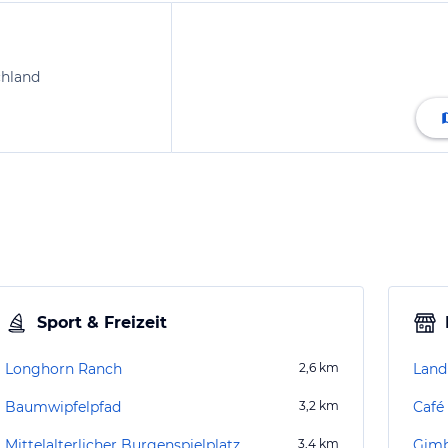
chland
Sport & Freizeit
Longhorn Ranch
2,6
km
Land
Baumwipfelpfad
3,2
km
Café
Mittelalterlicher Burgenspielplatz
3,4
km
Gimb