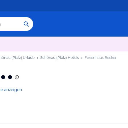
hönau (Pfalz) Urlaub
Schönau (Pfalz) Hotels
Ferienhaus Becker
te anzeigen