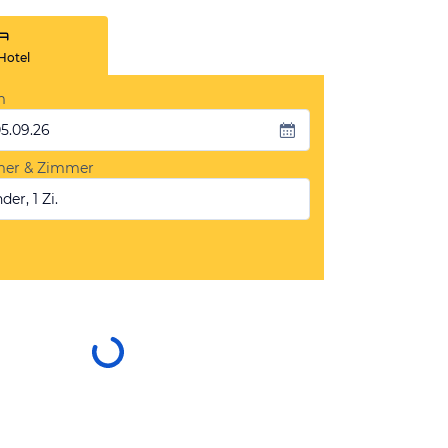
Hotel
m
05.09.26
mer & Zimmer
der, 1 Zi.