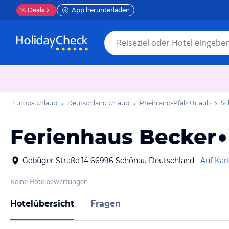
%
Deals
App herunterladen
Europa Urlaub
Deutschland Urlaub
Rheinland-Pfalz Urlaub
Sc
Ferienhaus Becker
Gebüger Straße 14 66996 Schönau Deutschland
Auf Kar
Keine Hotelbewertungen
Hotelübersicht
Fragen