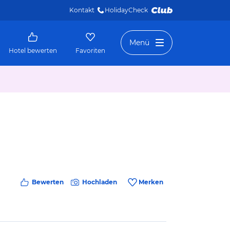
Kontakt
HolidayCheck 
Menü
Hotel bewerten
Favoriten
Bewerten
Hochladen
Merken