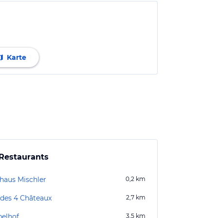
Karte
Restaurants
haus Mischler
0,2
km
 des 4 Châteaux
2,7
km
elhof
3,5
km