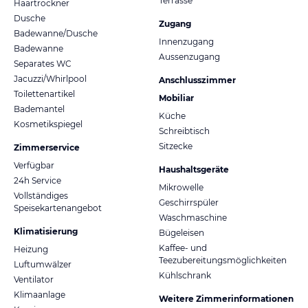
Terrasse
Haartrockner
Dusche
Zugang
Badewanne/Dusche
Innenzugang
Badewanne
Aussenzugang
Separates WC
Jacuzzi/Whirlpool
Anschlusszimmer
Toilettenartikel
Mobiliar
Bademantel
Küche
Kosmetikspiegel
Schreibtisch
Sitzecke
Zimmerservice
Verfügbar
Haushaltsgeräte
24h Service
Mikrowelle
Vollständiges
Geschirrspüler
Speisekartenangebot
Waschmaschine
Klimatisierung
Bügeleisen
Kaffee- und
Heizung
Teezubereitungsmöglichkeiten
Luftumwälzer
Kühlschrank
Ventilator
Klimaanlage
Weitere Zimmerinformationen