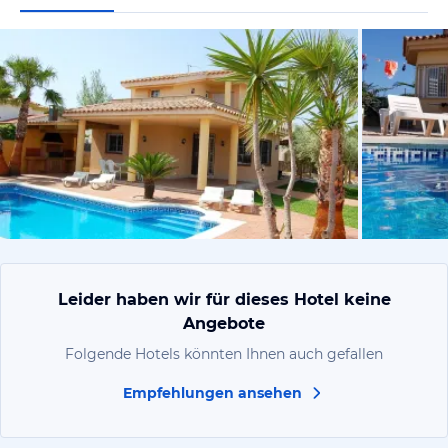
vom Hotelie
Leider haben wir für dieses Hotel keine
Angebote
Folgende Hotels könnten Ihnen auch gefallen
Empfehlungen ansehen