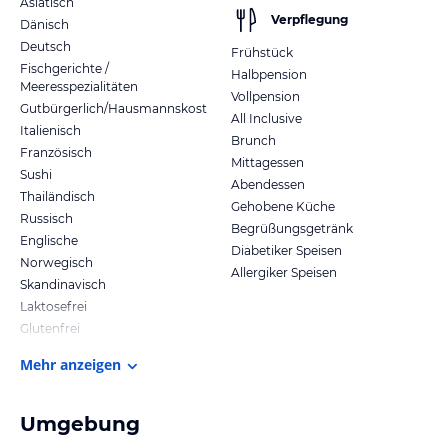
Asiatisch
Verpflegung
Dänisch
Deutsch
Frühstück
Fischgerichte /
Halbpension
Meeresspezialitäten
Vollpension
Gutbürgerlich/Hausmannskost
All Inclusive
Italienisch
Brunch
Französisch
Mittagessen
Sushi
Abendessen
Thailändisch
Gehobene Küche
Russisch
Begrüßungsgetränk
Englische
Diabetiker Speisen
Norwegisch
Allergiker Speisen
Skandinavisch
Laktosefrei
Glutenfrei
Mehr anzeigen
Umgebung