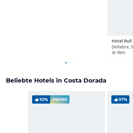
Hotel Rull
Deltebre, 
9km
Beliebte Hotels in Costa Dorada
92%
97%
AWARD