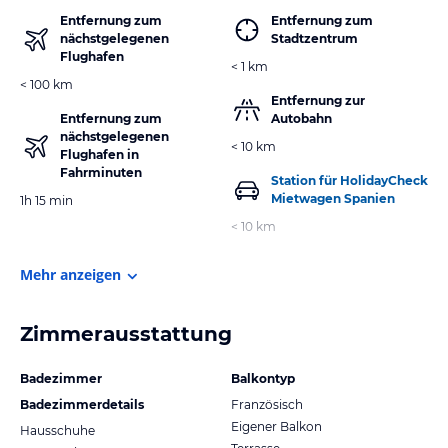
Entfernung zum
Entfernung zum
nächstgelegenen
Stadtzentrum
Flughafen
< 1 km
< 100 km
Entfernung zur
Entfernung zum
Autobahn
nächstgelegenen
< 10 km
Flughafen in
Fahrminuten
Station für HolidayCheck
Mietwagen Spanien
1h 15 min
< 10 km
Mehr anzeigen
Zimmerausstattung
Badezimmer
Balkontyp
Badezimmerdetails
Französisch
Eigener Balkon
Hausschuhe