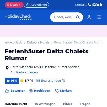
%
Deals
App öffnen
Kontakt
Hotel, Reiseziel
Deltebre Urlaub
Deltebre Hotels
Ferienhäuser Delta Chalets Riumar
Ferienhäuser Delta Chalets
Riumar
Carrer Marinera 43580 Deltebre Riumar Spanien
Auf Karte anzeigen
163
Bewertungen
95%
5,7
/ 6
Bewerten
Hochladen
Merken
Hotelübersicht
Bewertungen
Bilder
Fragen