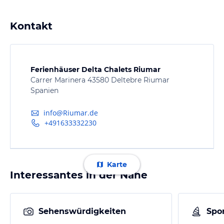
Kontakt
Ferienhäuser Delta Chalets Riumar
Carrer Marinera 43580 Deltebre Riumar
Spanien
info@Riumar.de
+491633332230
Karte
Interessantes in der Nähe
Sehenswürdigkeiten
Spor