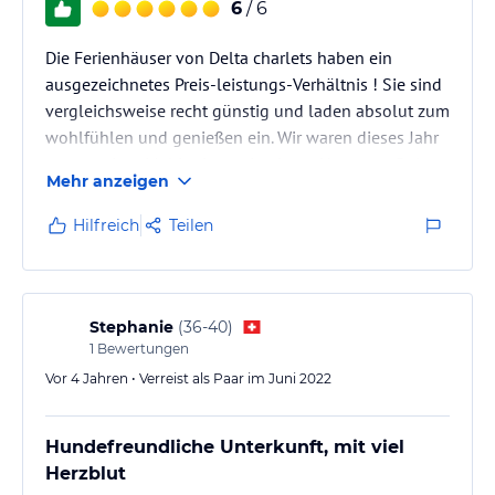
6
/ 6
Die Ferienhäuser von Delta charlets haben ein
ausgezeichnetes Preis-leistungs-Verhältnis ! Sie sind
vergleichsweise recht günstig und laden absolut zum
wohlfühlen und genießen ein. Wir waren dieses Jahr
zum zweiten Mal in riumar in einem Haus von Delta
Mehr anzeigen
charlets und beide Häuser haben uns sehr gut
gefallen. Wir kommen nächstes Jahr wieder !!
Hilfreich
Teilen
Riumar ist ein wundervoller Ort. Nicht überlaufen
aber auch nicht menschenleer. Genau das richtige
Mittelmaß
Stephanie
(
36-40
)
1
Bewertungen
Vor 4 Jahren • Verreist als Paar im Juni 2022
Hundefreundliche Unterkunft, mit viel
Herzblut