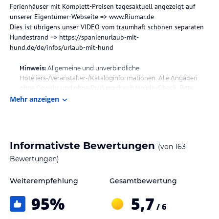
Ferienhäuser mit Komplett-Preisen tagesaktuell angezeigt auf
unserer Eigentümer-Webseite => www.Riumar.de
Dies ist übrigens unser VIDEO vom traumhaft schönen separaten
Hundestrand => https://spanienurlaub-mit-
hund.de/de/infos/urlaub-mit-hund
Hinweis:
Allgemeine und unverbindliche
Hoteliers-/Veranstalter-/Kataloginformationen. Alle Angaben
ohne Gewähr und ohne Prüfung durch HolidayCheck. Bitte
lies vor der Buchung die verbindlichen
Angebotsdetails
des
Mehr anzeigen
jeweiligen Veranstalters.
Informativste Bewertungen
(von
163
Bewertungen)
Weiterempfehlung
Gesamtbewertung
95
%
5,7
/ 6