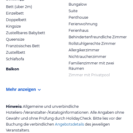
Bungalow
Bett (über 2m)
Suite
Einzelbett
Penthouse
Doppelbett
Ferienwohnung
Kingsize
Ferienhaus
Zustellbares Babybett
Behindertenfreundliche Zimmer
Queensize
Rollstuhlgerechte Zimmer
Französisches Bett
Allergikerzimmer
Zustellbett
Nichtraucherzimmer
Schlafsofa
Familienzimmer mit zwei
Räumen
Balkon
Zimmer mit Privatpool
Mehr anzeigen
Hinweis:
Allgemeine und unverbindliche
Hoteliers-/Veranstalter-/Kataloginformationen. Alle Angaben ohne
Gewähr und ohne Prüfung durch HolidayCheck. Bitte lies vor der
Buchung die verbindlichen
Angebotsdetails
des jeweiligen
Veranstalters.