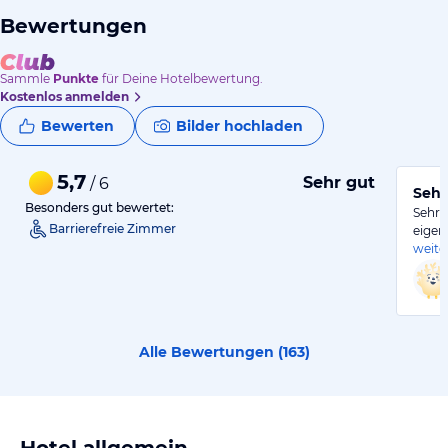
Bewertungen
Sammle
Punkte
für Deine Hotelbewertung.
Kostenlos anmelden
Bewerten
Bilder hochladen
5,7
Sehr gut
/ 6
Sehr
Besonders gut bewertet:
Sehr 
Barrierefreie Zimmer
eigen
weite
Alle Bewertungen (
163
)
Hotel allgemein