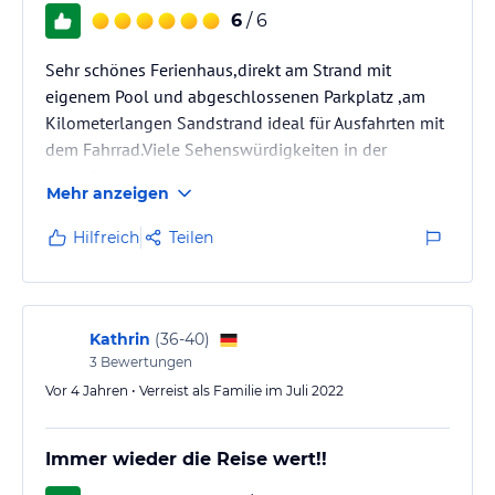
6
/ 6
Sehr schönes Ferienhaus,direkt am Strand mit
eigenem Pool und abgeschlossenen Parkplatz ,am
Kilometerlangen Sandstrand ideal für Ausfahrten mit
dem Fahrrad.Viele Sehenswürdigkeiten in der
Nähe.Gehen schon mehrere Jahre in diese schöne
Mehr anzeigen
Gegend mit einer großen Auswahl an Ferienhäusern
mit eigenen Pools
Hilfreich
Teilen
Kathrin
(
36-40
)
3
Bewertungen
Vor 4 Jahren • Verreist als Familie im Juli 2022
Immer wieder die Reise wert!!