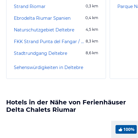
Strand Riomar
0,3
km
Ebrodelta Riumar Spanien
0,4
km
Naturschutzgebiet Deltebre
4,5
km
FKK Strand Punta del Fangar / El Diamant
8,3
km
Stadtrundgang Deltebre
8,6
km
Sehenswürdigkeiten in Deltebre
Hotels in der Nähe von Ferienhäuser
Delta Chalets Riumar
100%