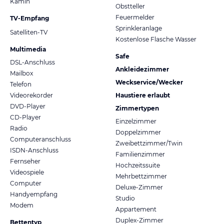
Kamin
Obstteller
Feuermelder
TV-Empfang
Sprinkleranlage
Satelliten-TV
Kostenlose Flasche Wasser
Multimedia
Safe
DSL-Anschluss
Ankleidezimmer
Mailbox
Weckservice/Wecker
Telefon
Videorekorder
Haustiere erlaubt
DVD-Player
Zimmertypen
CD-Player
Einzelzimmer
Radio
Doppelzimmer
Computeranschluss
Zweibettzimmer/Twin
ISDN-Anschluss
Familienzimmer
Fernseher
Hochzeitssuite
Videospiele
Mehrbettzimmer
Computer
Deluxe-Zimmer
Handyempfang
Studio
Modem
Appartement
Duplex-Zimmer
Bettentyp