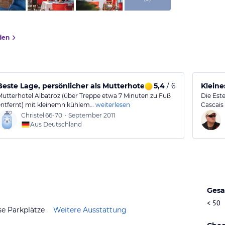
den
Beste Lage, persönlicher als Mutterhotel Albatroz
5,4
/ 6
Kleine
Mutterhotel Albatroz (über Treppe etwa 7 Minuten zu Fuß
Die Este
entfernt) mit kleinemn kühlem…
weiterlesen
Cascais
Christel
66-70
•
September 2011
Aus Deutschland
Gesa
< 50
se Parkplätze
Weitere Ausstattung