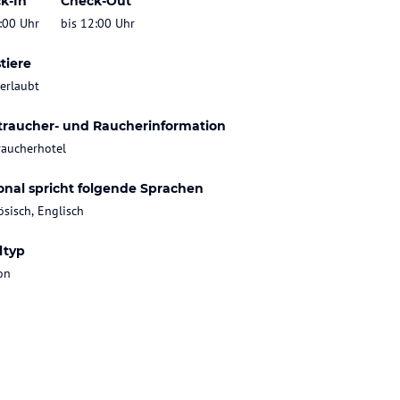
k-In
Check-Out
:00 Uhr
bis 12:00 Uhr
tiere
 erlaubt
traucher- und Raucherinformation
raucherhotel
onal spricht folgende Sprachen
ösisch, Englisch
ltyp
on