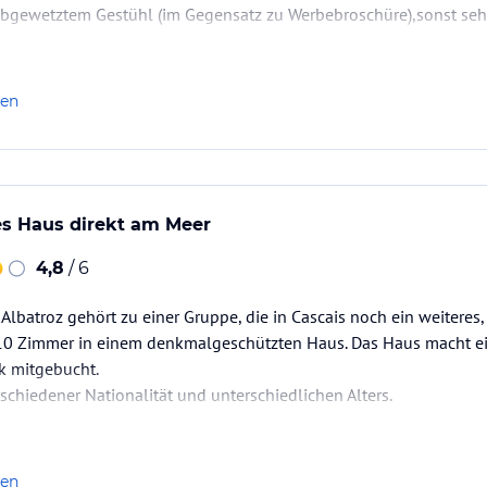
abgewetztem Gestühl (im Gegensatz zu Werbebroschüre),sonst seh
ches Mobiliar.Kein Schreibtisch und Zimmersafe.Wasserzuführ…
len
les Haus direkt am Meer
4,8
/ 6
Albatroz gehört zu einer Gruppe, die in Cascais noch ein weiteres,
10 Zimmer in einem denkmalgeschützten Haus. Das Haus macht ei
k mitgebucht.
schiedener Nationalität und unterschiedlichen Alters.
keit ist normal. Das Preis-/Leistungsverhältnis liegt m.E. leicht ü
r uns alles in allem im Hotel sehr wohl gefühlt…
len