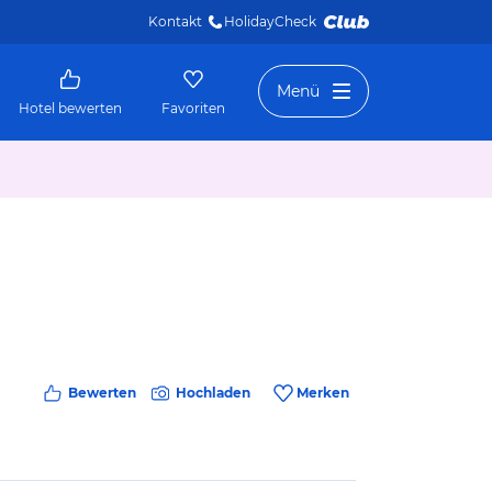
Kontakt
HolidayCheck 
Menü
Hotel bewerten
Favoriten
Bewerten
Hochladen
Merken