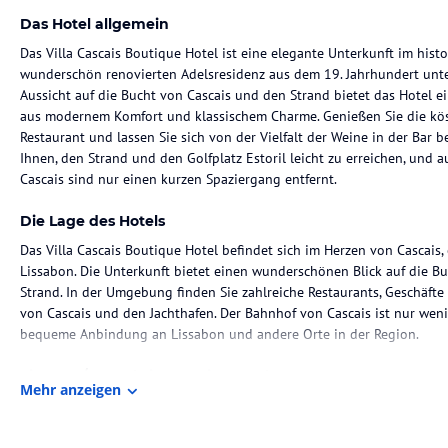
Das Hotel allgemein
Das Villa Cascais Boutique Hotel ist eine elegante Unterkunft im histo
wunderschön renovierten Adelsresidenz aus dem 19. Jahrhundert unte
Aussicht auf die Bucht von Cascais und den Strand bietet das Hotel
aus modernem Komfort und klassischem Charme. Genießen Sie die kös
Restaurant und lassen Sie sich von der Vielfalt der Weine in der Bar b
Ihnen, den Strand und den Golfplatz Estoril leicht zu erreichen, und
Cascais sind nur einen kurzen Spaziergang entfernt.
Die Lage des Hotels
Das Villa Cascais Boutique Hotel befindet sich im Herzen von Cascais
Lissabon. Die Unterkunft bietet einen wunderschönen Blick auf die 
Strand. In der Umgebung finden Sie zahlreiche Restaurants, Geschäft
von Cascais und den Jachthafen. Der Bahnhof von Cascais ist nur wen
bequeme Anbindung an Lissabon und andere Orte in der Region.
Zimmer / Unterbringung im Hotel
Mehr anzeigen
Die Zimmer im Villa Cascais Boutique Hotel sind elegant und komfort
modernem Design und klassischen Elementen. Jedes Zimmer verfügt ü
einige Zimmer bieten auch einen Kamin oder eine separate Badewann