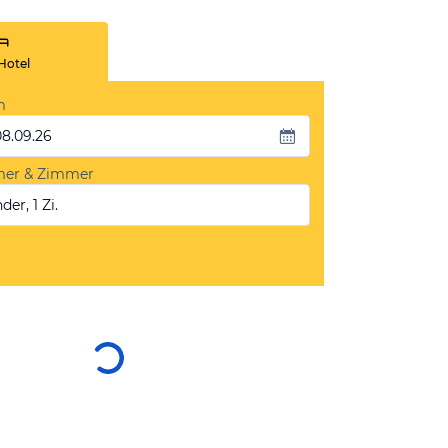
Hotel
m
08.09.26
mer & Zimmer
der, 1 Zi.