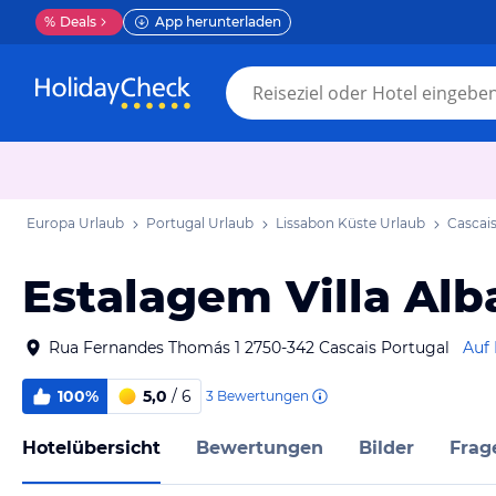
%
Deals
App herunterladen
Europa Urlaub
Portugal Urlaub
Lissabon Küste Urlaub
Cascai
Estalagem Villa Alb
Rua Fernandes Thomás 1 2750-342 Cascais Portugal
Auf 
100%
5,0
/ 6
3
Bewertungen
Hotelübersicht
Bewertungen
Bilder
Frag