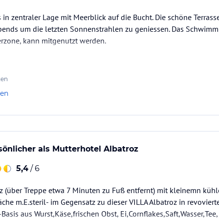
s in zentraler Lage mit Meerblick auf die Bucht. Die schöne Terrass
bends um die letzten Sonnenstrahlen zu geniessen. Das Schwimm
rzone, kann mitgenutzt werden.
ten
len
sönlicher als Mutterhotel Albatroz
5,4
/ 6
oz (über Treppe etwa 7 Minuten zu Fuß entfernt) mit kleinemn 
he m.E.steril- im Gegensatz zu dieser VILLA Albatroz in revovierte
Basis aus Wurst,Käse,frischen Obst, Ei,Cornflakes,Saft,Wasser,Tee,