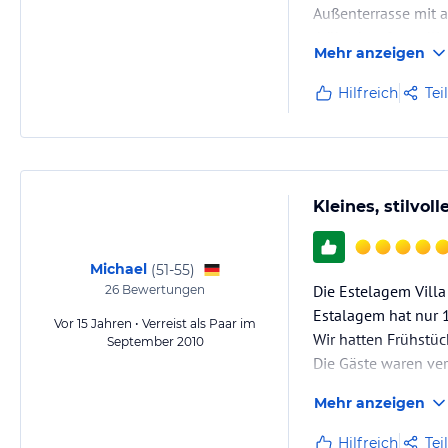
Außenterrasse mit 
,hübsches,freundli
Mehr anzeigen
Hilfreich
Tei
Kleines, stilvol
Michael
(
51-55
)
Die Estelagem Villa 
26
Bewertungen
Estalagem hat nur 
Vor 15 Jahren • Verreist als Paar im
Wir hatten Frühstüc
September 2010
Die Gäste waren ver
Mehr anzeigen
Die Handy-Erreichbar
für uns ok, weil wi
Hilfreich
Tei