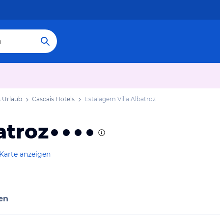
s Urlaub
Cascais Hotels
Estalagem Villa Albatroz
atroz
Karte anzeigen
en