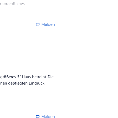
r ordentliches
Melden
 größeres 5*-Haus betreibt. Die
nen gepflegten Eindruck.
berdurchschnittlich, war aber
Melden