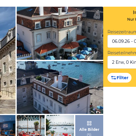
Nur 
Reisezeitrau
06.09.26 - 
Reiseteilneh
2 Erw, 0 Kin
von Expedia
Filter
von Expedia
Alle Bilder
(
5
)