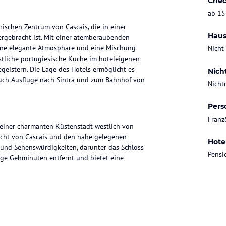
Chec
ab 15
rischen Zentrum von Cascais, die in einer
Haus
rgebracht ist. Mit einer atemberaubenden
 eine elegante Atmosphäre und eine Mischung
Nicht
tliche portugiesische Küche im hoteleigenen
egeistern. Die Lage des Hotels ermöglicht es
Nich
 auch Ausflüge nach Sintra und zum Bahnhof von
Nicht
Pers
Franz
, einer charmanten Küstenstadt westlich von
Bucht von Cascais und den nahe gelegenen
Hote
e und Sehenswürdigkeiten, darunter das Schloss
Pensi
ige Gehminuten entfernt und bietet eine
abel eingerichtet und bieten eine Mischung aus
ber eine Klimaanlage, ein modernes Bad und
e. Die Zimmer sind nach verschiedenen