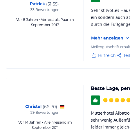
Patrick
(
51-55
)
Sehr stilvolles Hau
33
Bewertungen
ein sondern auch a
Vor 8 Jahren • Verreist als Paar im
durch die Fußgänge
September 2017
Mehr anzeigen
Meilengutschrift erhal
Hilfreich
Tei
Beste Lage, per
Christel
(
66-70
)
Mutterhotel Albatr
29
Bewertungen
sehr wenig Außenfläc
Vor 14 Jahren • Alleinreisend im
leider immer gleich-
September 2011