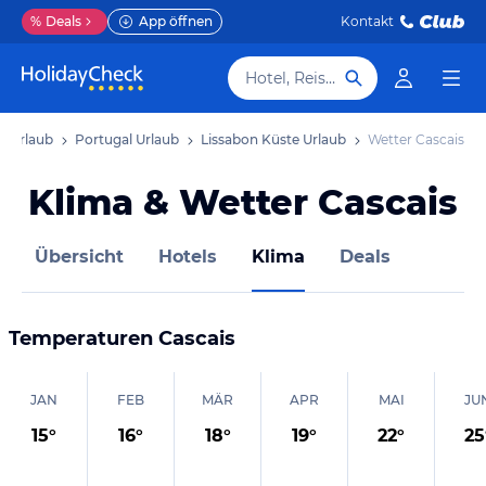
%
Deals
App öffnen
Kontakt
Hotel, Reiseziel
a Urlaub
Portugal Urlaub
Lissabon Küste Urlaub
Wetter Cascais
Klima & Wetter Cascais
Übersicht
Hotels
Klima
Deals
Temperaturen
Cascais
JAN
FEB
MÄR
APR
MAI
JU
15
°
16
°
18
°
19
°
22
°
25