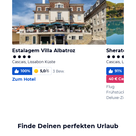
Estalagem Villa Albatroz
Sheraton C
Cascais, Lissabon Küste
Cascais, Lissab
100
%
5,0
/
6
91
%
5,
3 Bew.
Zum Hotel
40 € Cashbac
Flug
Frühstück
Finde Deinen perfekten Urlaub