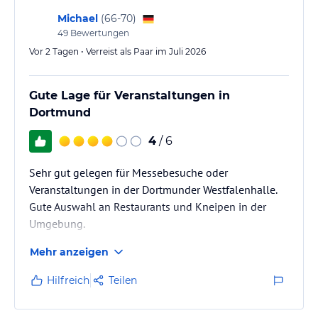
Dank eines Aufzugs sind die Wohneinheiten bequem erreichbar.
Michael
(
66-70
)
49
Bewertungen
Hinweis:
Allgemeine und unverbindliche
Hoteliers-/Veranstalter-/Kataloginformationen. Alle Angaben
Vor 2 Tagen • Verreist als Paar im Juli 2026
ohne Gewähr und ohne Prüfung durch HolidayCheck. Bitte
lies vor der Buchung die verbindlichen
Angebotsdetails
des
jeweiligen Veranstalters.
Gute Lage für Veranstaltungen in
Dortmund
4
/ 6
Sehr gut gelegen für Messebesuche oder
Veranstaltungen in der Dortmunder Westfalenhalle.
Gute Auswahl an Restaurants und Kneipen in der
Umgebung.
Mehr anzeigen
Hilfreich
Teilen