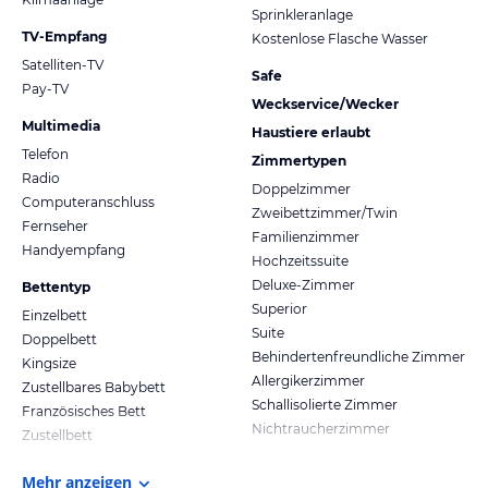
Sprinkleranlage
TV-Empfang
Kostenlose Flasche Wasser
Satelliten-TV
Safe
Pay-TV
Weckservice/Wecker
Multimedia
Haustiere erlaubt
Telefon
Zimmertypen
Radio
Doppelzimmer
Computeranschluss
Zweibettzimmer/Twin
Fernseher
Familienzimmer
Handyempfang
Hochzeitssuite
Deluxe-Zimmer
Bettentyp
Superior
Einzelbett
Suite
Doppelbett
Behindertenfreundliche Zimmer
Kingsize
Allergikerzimmer
Zustellbares Babybett
Schallisolierte Zimmer
Französisches Bett
Nichtraucherzimmer
Zustellbett
Mehr anzeigen