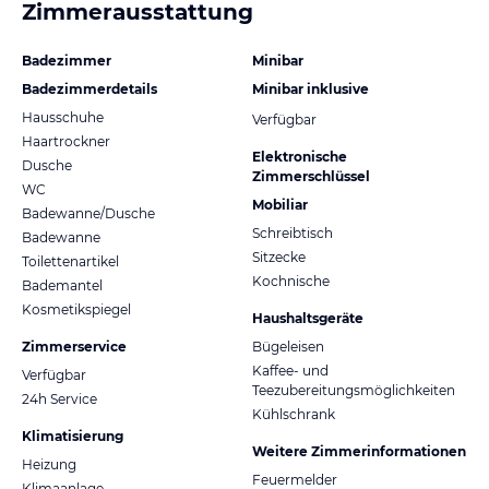
Zimmerausstattung
Badezimmer
Minibar
Badezimmerdetails
Minibar inklusive
Hausschuhe
Verfügbar
Haartrockner
Elektronische
Dusche
Zimmerschlüssel
WC
Mobiliar
Badewanne/Dusche
Schreibtisch
Badewanne
Sitzecke
Toilettenartikel
Kochnische
Bademantel
Kosmetikspiegel
Haushaltsgeräte
Zimmerservice
Bügeleisen
Kaffee- und
Verfügbar
Teezubereitungsmöglichkeiten
24h Service
Kühlschrank
Klimatisierung
Weitere Zimmerinformationen
Heizung
Feuermelder
Klimaanlage