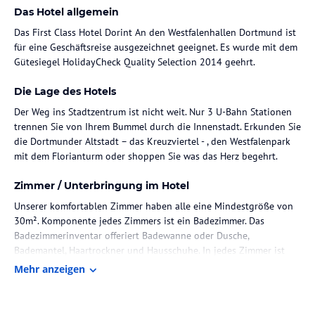
Das Hotel allgemein
Das First Class Hotel Dorint An den Westfalenhallen Dortmund ist
für eine Geschäftsreise ausgezeichnet geeignet. Es wurde mit dem
Gütesiegel HolidayCheck Quality Selection 2014 geehrt.
Die Lage des Hotels
Der Weg ins Stadtzentrum ist nicht weit. Nur 3 U-Bahn Stationen
trennen Sie von Ihrem Bummel durch die Innenstadt. Erkunden Sie
die Dortmunder Altstadt – das Kreuzviertel - , den Westfalenpark
mit dem Florianturm oder shoppen Sie was das Herz begehrt.
Zimmer / Unterbringung im Hotel
Unserer komfortablen Zimmer haben alle eine Mindestgröße von
30m². Komponente jedes Zimmers ist ein Badezimmer. Das
Badezimmerinventar offeriert Badewanne oder Dusche,
Bademantel, Haartrockner und Hausschuhe. In jedes Zimmer ist
eine gemütliche Sitzecke integriert. Zur Basisausstattung zählen
Mehr anzeigen
ein Safe und ein Schreibtisch. Darüber hinaus gibt es für Sie ein
Telefon, ein Radio sowie einen Fernseher. Behindertenfreundliche
Zimmer, Allergikerzimmer und schallisolierte Zimmer bieten ein