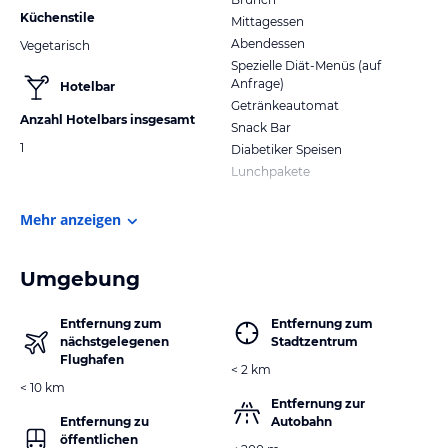
Küchenstile
Mittagessen
Abendessen
Vegetarisch
Spezielle Diät-Menüs (auf
Anfrage)
Hotelbar
Getränkeautomat
Anzahl Hotelbars insgesamt
Snack Bar
1
Diabetiker Speisen
Lunchpakete
Mehr anzeigen
Umgebung
Entfernung zum
Entfernung zum
nächstgelegenen
Stadtzentrum
Flughafen
< 2 km
< 10 km
Entfernung zur
Entfernung zu
Autobahn
öffentlichen