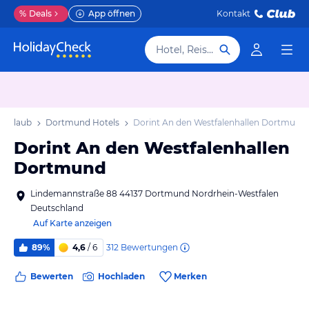
%
Deals
App öffnen
Kontakt
Hotel, Reiseziel
 Urlaub
Dortmund Hotels
Dorint An den Westfalenhallen Dortmund
Dorint An den Westfalenhallen
Dortmund
Lindemannstraße 88 44137 Dortmund Nordrhein-Westfalen
Deutschland
Auf Karte anzeigen
312
Bewertungen
89%
4,6
/ 6
Bewerten
Hochladen
Merken