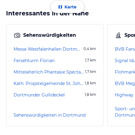
Karte
Interessantes in der Nähe
Sehenswürdigkeiten
Spor
Messe Westfalenhallen Dortmund
0,4
km
BVB Fanw
Fersehturm Florian
1,7
km
Mittelalterlich Phantasie Spectaculum
1,7
km
Flohmark
Kath. Propsteigemeinde St. Johannes Baptist
1,8
km
BVB Mega
Dortmunder Gullideckel
1,8
km
Highway 
Sport- un
Sehenswürdigkeiten in Dortmund
Dortmun