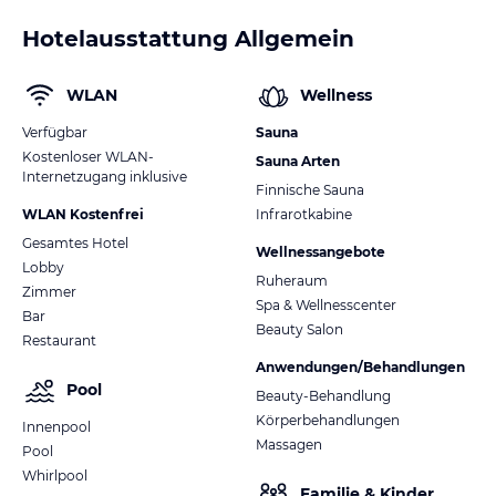
Hotelausstattung Allgemein
WLAN
Wellness
Verfügbar
Sauna
Kostenloser WLAN-
Sauna Arten
Internetzugang inklusive
Finnische Sauna
WLAN Kostenfrei
Infrarotkabine
Gesamtes Hotel
Wellnessangebote
Lobby
Ruheraum
Zimmer
Spa & Wellnesscenter
Bar
Beauty Salon
Restaurant
Anwendungen/Behandlungen
Pool
Beauty-Behandlung
Körperbehandlungen
Innenpool
Massagen
Pool
Whirlpool
Familie & Kinder