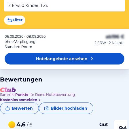
2 Erw, 0 Kinder, 1 Zi.
Filter
ab
196 €
06.09.2026 - 08.09.2026
ohne Verpflegung
2 ERW • 2 Nächte
Standard Room
Hotelangebote
ansehen
Bewertungen
Sammle
Punkte
für Deine Hotelbewertung.
Kostenlos anmelden
Bewerten
Bilder hochladen
4,6
Gut
/ 6
Gute