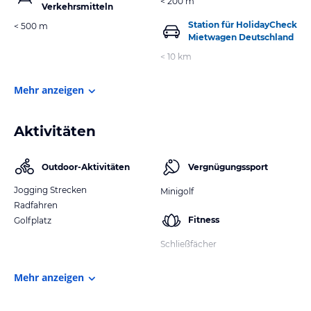
< 200 m
Verkehrsmitteln
Station für HolidayCheck
< 500 m
Mietwagen Deutschland
< 10 km
Mehr anzeigen
Aktivitäten
Outdoor-Aktivitäten
Vergnügungssport
Jogging Strecken
Minigolf
Radfahren
Fitness
Golfplatz
Schließfächer
Mehr anzeigen