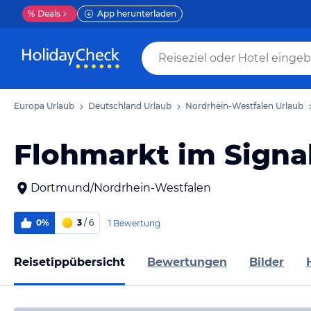
%
Deals
App herunterladen
Europa Urlaub
Deutschland Urlaub
Nordrhein-Westfalen Urlaub
Flohmarkt im Signa
Dortmund/Nordrhein-Westfalen
0%
3
/ 6
1 Bewertung
Reisetippübersicht
Bewertungen
Bilder