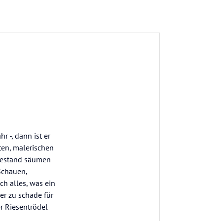
r -, dann ist er
en, malerischen
bestand säumen
Schauen,
h alles, was ein
der zu schade für
er Riesentrödel