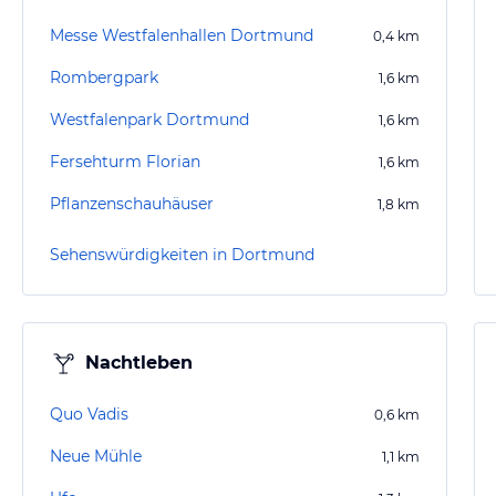
Messe Westfalenhallen Dortmund
0,4
km
Rombergpark
1,6
km
Westfalenpark Dortmund
1,6
km
Fersehturm Florian
1,6
km
Pflanzenschauhäuser
1,8
km
Sehenswürdigkeiten in Dortmund
Nachtleben
Quo Vadis
0,6
km
Neue Mühle
1,1
km