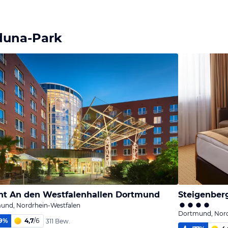
Iduna-Park
nt An den Westfalenhallen Dortmund
Steigenber
und, Nordrhein-Westfalen
Dortmund, Nord
9
%
4,7
/
6
311 Bew.