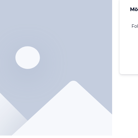
Mö
Fo