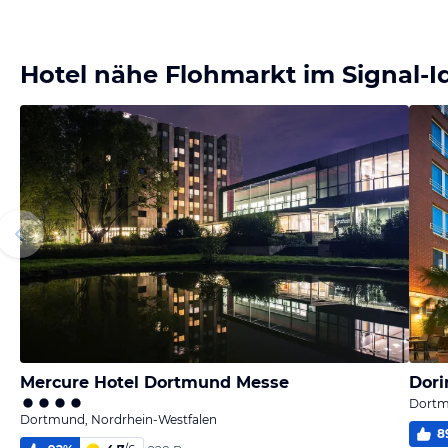
Hotel nähe Flohmarkt im Signal-
Mercure Hotel Dortmund Messe
Dori
Dortm
Dortmund, Nordrhein-Westfalen
8