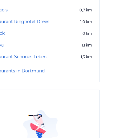
o's
0,7
km
aurant Ringhotel Drees
1,0
km
ck
1,0
km
va
1,1
km
aurant Schönes Leben
1,3
km
aurants in Dortmund