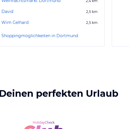
Weihnachtsmarkt Dortmund
2,4
km
David
2,5
km
Wim Gelhard
2,5
km
Shoppingmöglichkeiten in Dortmund
 Deinen perfekten Urlaub