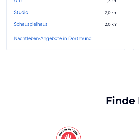
Ufo
1,3
km
Studio
2,0
km
Schauspielhaus
2,0
km
Nachtleben-Angebote in Dortmund
Finde