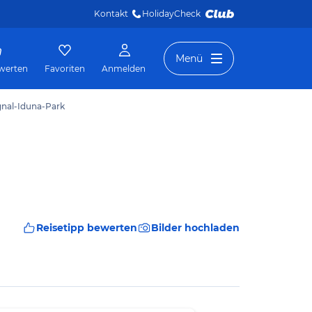
Kontakt
HolidayCheck 
Menü
werten
Favoriten
Anmelden
gnal-Iduna-Park
Reisetipp bewerten
Bilder hochladen