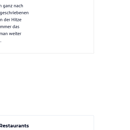
en ganz nach
usgeschriebenen
n der Hitze
 immer das
 man weiter
.
Restaurants