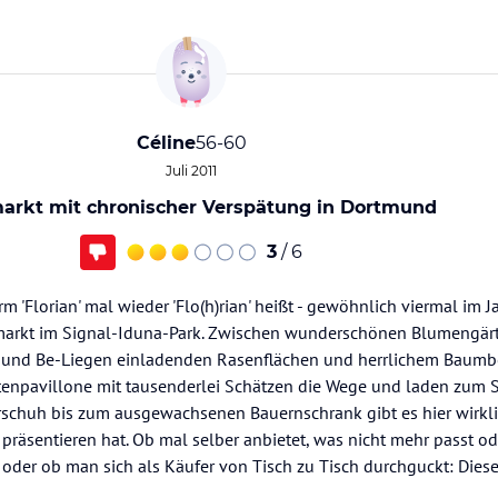
Céline
56-60
Juli 2011
arkt mit chronischer Verspätung in Dortmund
3
/ 6
Florian' mal wieder 'Flo(h)rian' heißt - gewöhnlich viermal im Jah
hmarkt im Signal-Iduna-Park. Zwischen wunderschönen Blumengärt
en und Be-Liegen einladenden Rasenflächen und herrlichem Baum
tenpavillone mit tausenderlei Schätzen die Wege und laden zum 
schuh bis zum ausgewachsenen Bauernschrank gibt es hier wirklic
u präsentieren hat. Ob mal selber anbietet, was nicht mehr passt o
, oder ob man sich als Käufer von Tisch zu Tisch durchguckt: Dies