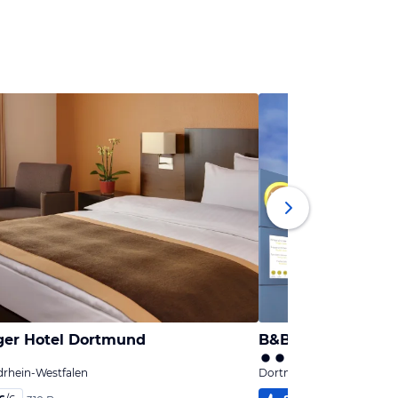
ger Hotel Dortmund
B&B Hotel Dortm
rhein-Westfalen
Dortmund, Nordrhein-Wes