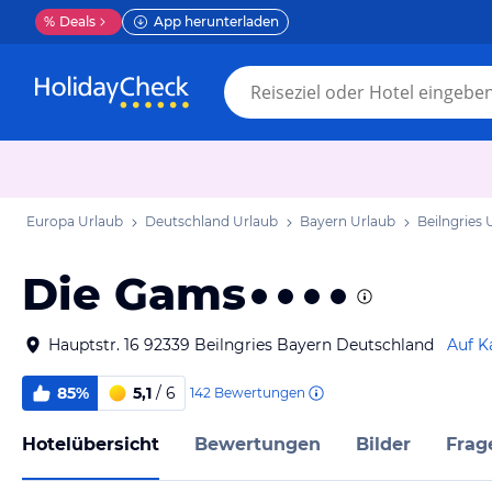
%
Deals
App herunterladen
Europa Urlaub
Deutschland Urlaub
Bayern Urlaub
Beilngries 
Die Gams
Hauptstr. 16 92339 Beilngries Bayern Deutschland
Auf K
85%
5,1
/ 6
142
Bewertungen
Hotelübersicht
Bewertungen
Bilder
Frag