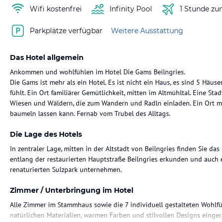
Wifi kostenfrei
Infinity Pool
1 Stunde zu
Parkplätze verfügbar
Weitere Ausstattung
Das Hotel allgemein
Ankommen und wohlfühlen im Hotel Die Gams Beilngries.
Die Gams ist mehr als ein Hotel. Es ist nicht ein Haus, es sind 5 Häu
fühlt. Ein Ort familiärer Gemütlichkeit, mitten im Altmühltal. Eine St
Wiesen und Wäldern, die zum Wandern und Radln einladen. Ein Ort mi
baumeln lassen kann. Fernab vom Trubel des Alltags.
Die Lage des Hotels
In zentraler Lage, mitten in der Altstadt von Beilngries finden Sie da
entlang der restaurierten Hauptstraße Beilngries erkunden und auch
renaturierten Sulzpark unternehmen.
Zimmer / Unterbringung im Hotel
Alle Zimmer im Stammhaus sowie die 7 individuell gestalteten Wohl
natürlichen Materialien, warmen Farben und stilvollen Designs einge