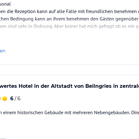
sonal
en die Rezeption kann auf alle Fälle mit freundlichen benehmen 
schen Bedingung kann an ihrem benehmen den Gästen gegenüber n
en sind sehr in Ordnung. Aber keiner hat mich gefragt ob es mir 
es verbessert werden
len
ertes Hotel in der Altstadt von Beilngries in zentral
6
/ 6
n einem historischen Gebäude mit mehreren Nebengebäuden. Direkt