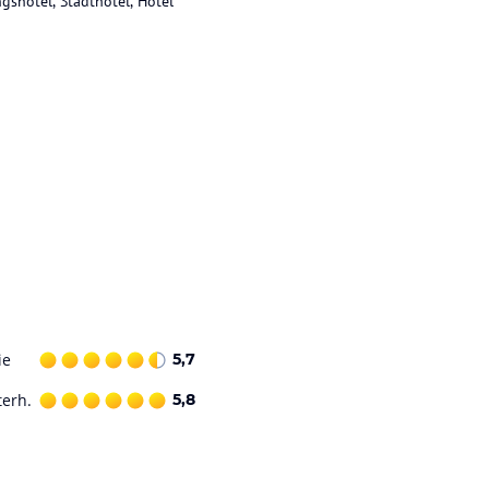
gshotel, Stadthotel, Hotel
ie
5,7
terh.
5,8