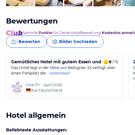
Bewertungen
Sammle
Punkte
für Deine Hotelbewertung.
Kostenlos anmel
Bewerten
Bilder hochladen
Gemütliches Hotel mit gutem Essen und Wellnessberei
6
/ 6
Das Hotel liegt in der Mitte von Beilngries. Es verfügt über
einen Parkplatz der…
weiterlesen
Uwe
71+
•
April 2026
Aus Deutschland
Hotel allgemein
Beliebteste Ausstattungen: