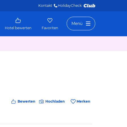
Kontakt
HolidayCheck 
Menü
Hotel bewerten
Favoriten
Bewerten
Hochladen
Merken