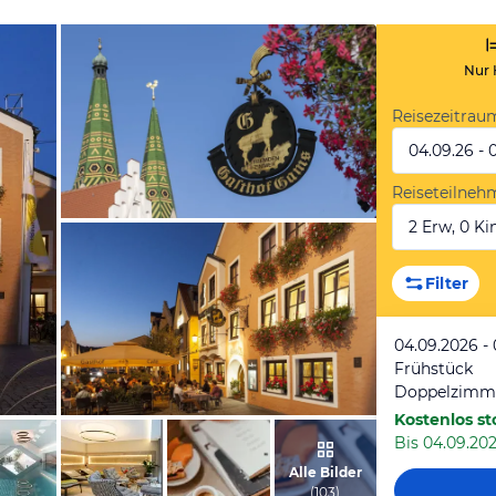
Nur 
Reisezeitrau
04.09.26 - 
Reiseteilneh
2 Erw, 0 Kin
vom Hotelier, Januar 2017
Filter
04.09.2026 -
Frühstück
Doppelzimm
Kostenlos st
Bis 04.09.202
vom Hotelier, Januar 2017
Alle Bilder
(
103
)