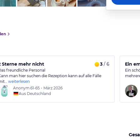
den
ch.
2 Sterne mehr nicht
3
/ 6
Ein em
Das freundliche Personal
Ein sch
Kann man hier suchen die Rezeption kann auf alle Fälle
mehrere
mit…
weiterlesen
Anonym
61-65
•
März 2026
Aus Deutschland
Gesa