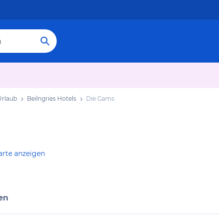
Urlaub
Beilngries Hotels
Die Gams
arte anzeigen
en