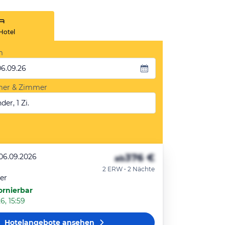
Hotel
m
06.09.26
mer & Zimmer
der, 1 Zi.
376 €
 06.09.2026
ab
2 ERW • 2 Nächte
er
ornierbar
6, 15:59
Hotelangebote
ansehen