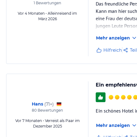
1
Bewertungen
Das freundliche Per
Kann man hier such
Vor 4 Monaten • Alleinreisend im
eine Frau der deut
März 2026
jungen Leute Person
gut war.
Mehr anzeigen
Das hat mir gefällt
Da kann noch einig
Hilfreich
Tei
Ein empfehlensw
Hans
(
71+
)
Ein schönes Hotel i
80
Bewertungen
Vor 7 Monaten • Verreist als Paar im
Mehr anzeigen
Dezember 2025