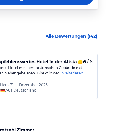
Alle Bewertungen (
142
)
pfehlenswertes Hotel in der Altstadt von Beilngries in zentr
6
/ 6
Die perfekte
önes Hotel in einem historischen Gebäude mit
Unser Aufenthal
n Nebengebäuden. Direkt in der…
weiterlesen
war modern ei
Hans
71+
•
Dezember 2025
Ilse
51-
Aus Deutschland
Aus
mtzahl Zimmer