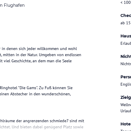
< 100
m Flughafen
Chec
ab 15
Haus
Erlau
ser in denen sich jeder willkommen und wohl
adt, mitten in der Natur. Umgeben von endlosen
Nich
t viel Geschichte, an dem man die Seele
Nicht
Pers
Engli
s Ringhotel "Die Gams". Zu Fuß können Sie
 einen Abstecher in den wunderschönen,
Ziel
Welln
Urlaub
fühlräume der angrenzenden schmiede7 sind mit
Hote
richtet. Und bieten dabei genügend Platz sowie