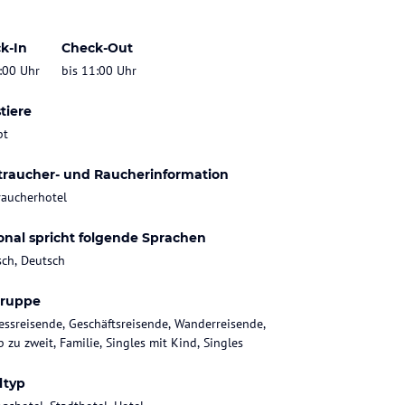
k-In
Check-Out
:00 Uhr
bis 11:00 Uhr
tiere
bt
traucher- und Raucherinformation
raucherhotel
onal spricht folgende Sprachen
sch, Deutsch
gruppe
essreisende, Geschäftsreisende, Wanderreisende,
 zu zweit, Familie, Singles mit Kind, Singles
ltyp