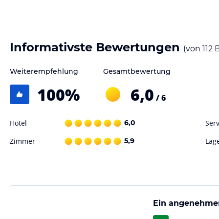
Informativste Bewertungen
(von
112
B
Weiterempfehlung
Gesamtbewertung
100
%
6,0
/ 6
Hotel
6,0
Serv
Zimmer
5,9
Lag
Ein angenehmer