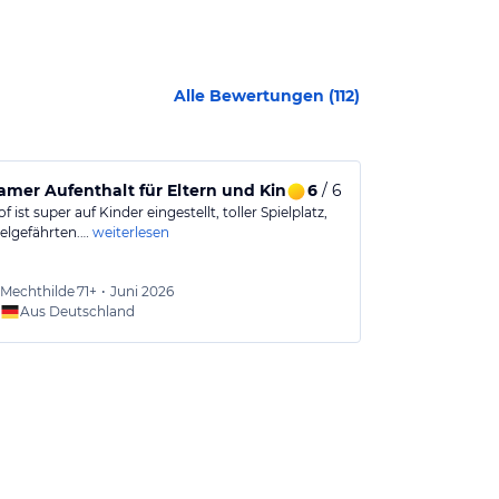
Alle Bewertungen (
112
)
amer Aufenthalt für Eltern und Kinder
6
/ 6
Entspannter
f ist super auf Kinder eingestellt, toller Spielplatz,
Der Ferienhof 
ielgefährten.…
weiterlesen
großartig. Eine
Mechthilde
71+
•
Juni 2026
Thoma
Aus Deutschland
Aus