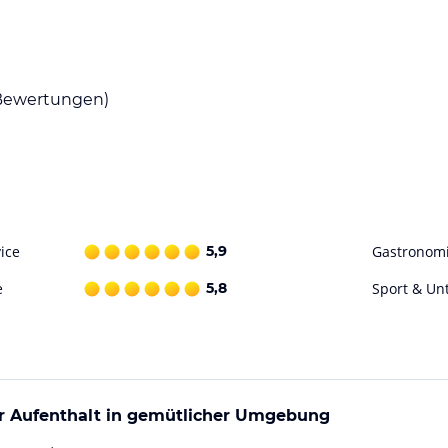
ewertungen)
ice
5,9
Gastronom
e
5,8
Sport & Un
 Aufenthalt in gemütlicher Umgebung