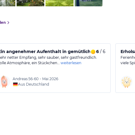
den
Ein angenehmer Aufenthalt in gemütlicher Umgebung
6
/ 6
Erhols
Sehr netter Empfang, sehr sauber, sehr gastfreundlich.
Ferienho
tolle Atmosphäre, ein Stückchen…
weiterlesen
viele Sp
Andreas
56-60
•
Mai 2026
Aus Deutschland