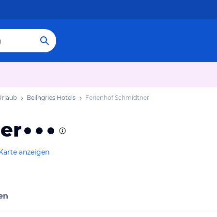
Urlaub
Beilngries Hotels
Ferienhof Schmidtner
er
Karte anzeigen
en