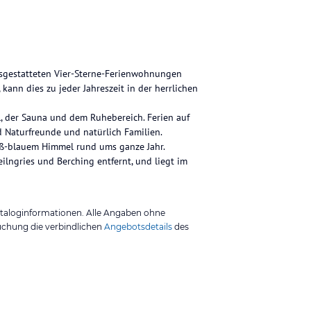
usgestatteten Vier-Sterne-Ferienwohnungen
kann dies zu jeder Jahreszeit in der herrlichen
, der Sauna und dem Ruhebereich. Ferien auf
d Naturfreunde und natürlich Familien.
iß-blauem Himmel rund ums ganze Jahr.
lngries und Berching entfernt, und liegt im
ataloginformationen. Alle Angaben ohne
uchung die verbindlichen
Angebotsdetails
des