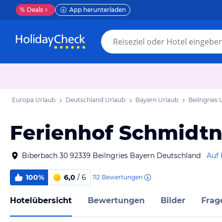
%
Deals
App herunterladen
Europa Urlaub
Deutschland Urlaub
Bayern Urlaub
Beilngries 
Ferienhof Schmidtn
Biberbach 30 92339 Beilngries Bayern Deutschland
Auf 
100%
6,0
/ 6
112
Bewertungen
Hotelübersicht
Bewertungen
Bilder
Frag