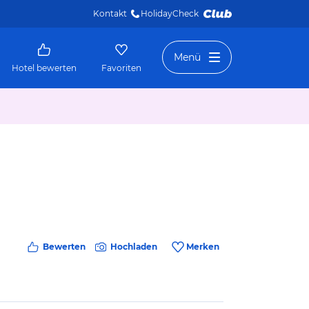
Kontakt
HolidayCheck 
Menü
Hotel bewerten
Favoriten
Bewerten
Hochladen
Merken