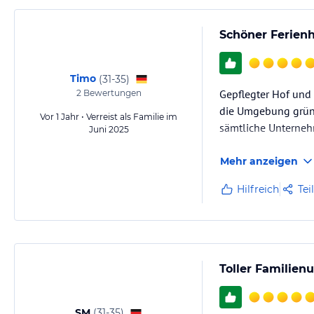
Schöner Ferienho
Timo
(
31-35
)
Gepflegter Hof und
2
Bewertungen
die Umgebung grün u
Vor 1 Jahr • Verreist als Familie im
sämtliche Unterneh
Juni 2025
Mehr anzeigen
Hilfreich
Tei
Toller Familien
SM
(
31-35
)