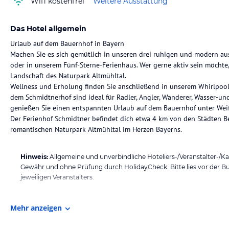
Wifi kostenfrei
Weitere Ausstattung
Das Hotel allgemein
Urlaub auf dem Bauernhof in Bayern
Machen Sie es sich gemütlich in unseren drei ruhigen und modern a
oder in unserem Fünf-Sterne-Ferienhaus. Wer gerne aktiv sein möchte, 
Landschaft des Naturpark Altmühltal.
Wellness und Erholung finden Sie anschließend in unserem Whirlpool
dem Schmidtnerhof sind ideal für Radler, Angler, Wanderer, Wasser-un
genießen Sie einen entspannten Urlaub auf dem Bauernhof unter We
Der Ferienhof Schmidtner befindet dich etwa 4 km von den Städten Bei
romantischen Naturpark Altmühltal im Herzen Bayerns.
Hinweis:
Allgemeine und unverbindliche Hoteliers-/Veranstalter-/K
Gewähr und ohne Prüfung durch HolidayCheck. Bitte lies vor der B
jeweiligen Veranstalters.
Mehr anzeigen