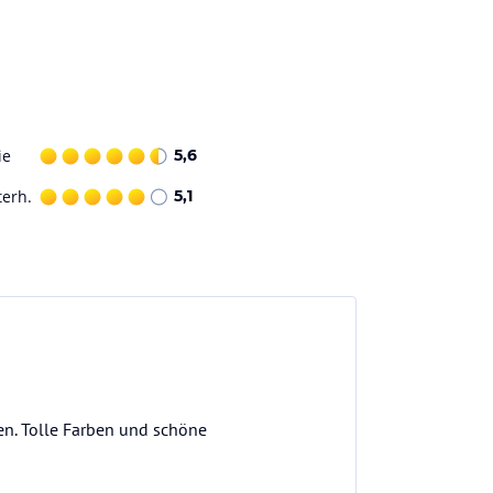
ie
5,6
terh.
5,1
en. Tolle Farben und schöne