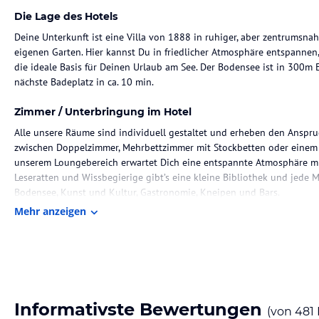
Die Lage des Hotels
Deine Unterkunft ist eine Villa von 1888 in ruhiger, aber zentrumsn
eigenen Garten. Hier kannst Du in friedlicher Atmosphäre entspannen
die ideale Basis für Deinen Urlaub am See. Der Bodensee ist in 300m
nächste Badeplatz in ca. 10 min.
Zimmer / Unterbringung im Hotel
Alle unsere Räume sind individuell gestaltet und erheben den Anspruc
zwischen Doppelzimmer, Mehrbettzimmer mit Stockbetten oder einem 
unserem Loungebereich erwartet Dich eine entspannte Atmosphäre mit
Leseratten und Wissbegierige gibt’s eine kleine Bibliothek und jede
Bodensee, Kunst und Kultur, Gastronomie, Kneipen und Bars.
Mehr anzeigen
Gastronomie im Hotel
Übernachtung bei uns heißt, dass Du entspannt und gestärkt von eine
starten und die zahlreichen Aktivitäten am Bodensee, wie Surfen, Segel
Lebensmittel dafür kommen überwiegend aus der Bodensee-Region und 
gut für die Bodensee-Region, für uns und bestimmt auch für Euch. Ausg
besser.
Informativste Bewertungen
(von
481