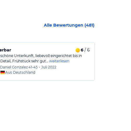
Alle Bewertungen (
481
)
rbar
6
/ 6
Absolut wei
chöne Unterkunft, liebevoll eingerichtet bis in
Gute Lage, die 
 Detail, Frühstück sehr gut…
weiterlesen
Bushaltestelle
Daniel Gonzalez
41-45
•
Juli 2022
Conny
Aus Deutschland
Aus