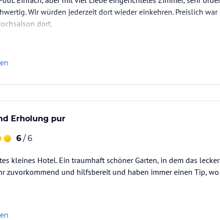
out. Einfach, aber mit viel Liebe eingerichtetes Zimmer, sehr orde
hwertig. Wir würden jederzeit dort wieder einkehren. Preislich war 
ochsaison dort.
len
d Erholung pur
6
/ 6
htes kleines Hotel. Ein traumhaft schöner Garten, in dem das lecke
ehr zuvorkommend und hilfsbereit und haben immer einen Tip, wo 
len