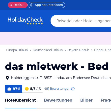
%
Deals
App herunterladen
Europa Urlaub
Deutschland Urlaub
Bayern Urlaub
Lindau Url
das mietwerk - Bed
Holdereggenstr. 11 88131 Lindau am Bodensee Deutschla
97%
5,7
/ 6
481
Bewertungen
Hotelübersicht
Bewertungen
Bilder
Frag