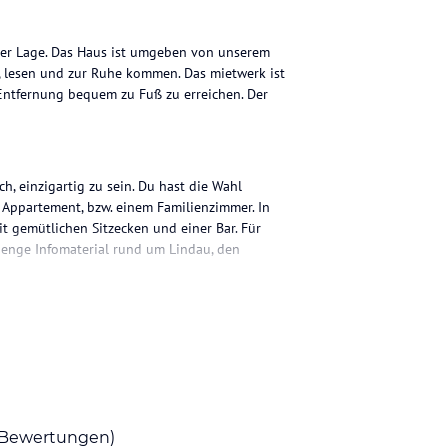
aher Lage. Das Haus ist umgeben von unserem
, lesen und zur Ruhe kommen. Das mietwerk ist
 Entfernung bequem zu Fuß zu erreichen. Der
h, einzigartig zu sein. Du hast die Wahl
Appartement, bzw. einem Familienzimmer. In
 gemütlichen Sitzecken und einer Bar. Für
 Menge Infomaterial rund um Lindau, den
m reichhaltigen Frühstücksbuffet in den Tag
n, Radeln, Kultur etc. erleben kannst. Die
sind, wenn möglich, in Bio-Qualität. Das ist
ereift und frisch geerntet schmeckt's einfach
Bewertungen)