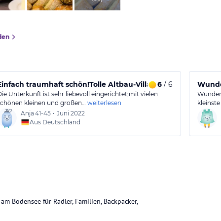
den
Einfach traumhaft schön!Tolle Altbau-Villa!
6
/ 6
Wunde
Die Unterkunft ist sehr liebevoll eingerichtet;mit vielen
Wunders
schönen kleinen und großen…
weiterlesen
kleinste
Anja
41-45
•
Juni 2022
Aus Deutschland
am Bodensee für Radler, Familien, Backpacker,