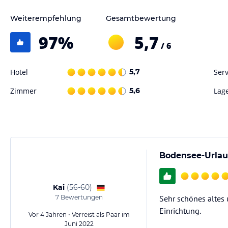
Sonstige Einrichtungen und Services
Weiterempfehlung
Gesamtbewertung
Unser besonderes Anliegen ist es, unseren Gästen eine günstige abe
Zuhause auf Zeit zu bereiten. In unserer nachhaltig orientierten Unt
97
%
5,7
/ 6
sowohl Individualtouristen, Radler, Familien, Backpacker, Wanderer a
Hotel
5,7
Serv
Hinweis:
Allgemeine und unverbindliche Hoteliers-/Veranstalter-/K
Gewähr und ohne Prüfung durch HolidayCheck. Bitte lies vor der B
Zimmer
5,6
Lag
jeweiligen Veranstalters.
Bodensee-Urla
Kai
(
56-60
)
7
Bewertungen
Sehr schönes altes 
Einrichtung.
Vor 4 Jahren • Verreist als Paar im
Juni 2022