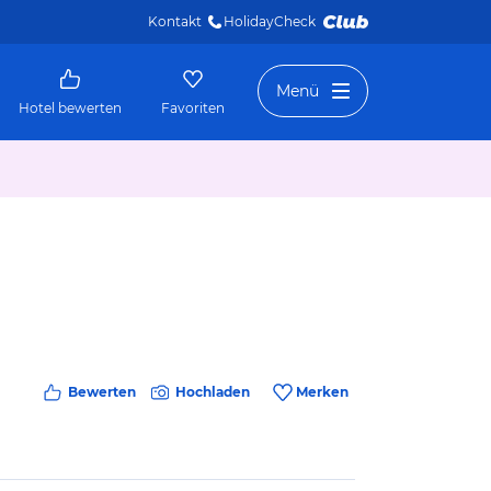
Kontakt
HolidayCheck 
Menü
Hotel bewerten
Favoriten
Bewerten
Hochladen
Merken