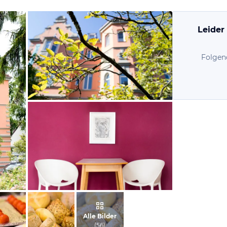
Leider
Folgen
vom Hotelier, August 2014
vom Hotelier, Mai 2014
Alle Bilder
(
56
)