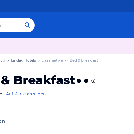
aub
Lindau Hotels
das mietwerk - Bed & Breakfast
 & Breakfast
nd
Auf Karte anzeigen
en