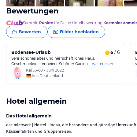
Bewertungen
Sammle
Punkte
für Deine Hotelbewertung.
Kostenlos anmel
Bewerten
Bilder hochladen
Bodensee-Urlaub
6
/ 6
Sehr schönes altes und herrschaftliches Haus.
Geschmackvoll renoviert. Schöner Garten.…
weiterlesen
Kai
56-60
•
Juni 2022
Aus Deutschland
Hotel allgemein
Das Hotel allgemein
das mietwerk | Hostel Lindau, die besondere und günstige Unterkunft 
Klassenfahrten und Gruppenreisen.