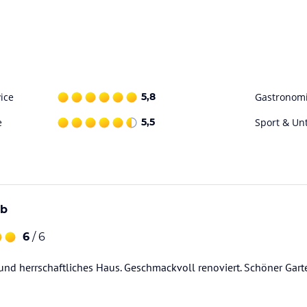
r stilvolle Übernachtung am Bodensee und ein
erkunft in Lindau am Bodensee dürfen sich
ls auch Gruppen herzlich willkommen fühlen.
ice
5,8
Gastronom
ataloginformationen. Alle Angaben ohne
uchung die verbindlichen
Angebotsdetails
des
e
5,5
Sport & Un
ub
6
/ 6
und herrschaftliches Haus. Geschmackvoll renoviert. Schöner Gart