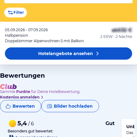
Filter
ab
532 €
05.09.2026 - 07.09.2026
Halbpension
2 ERW • 2 Nächte
Doppelzimmer Alpenwohnen.S mit Balkon
Hotelangebote
ansehen
Bewertungen
Sammle
Punkte
für Deine Hotelbewertung.
Kostenlos anmelden
Bewerten
Bilder hochladen
5,4
Gut
/ 6
Unbe
Besonders gut bewertet:
Das H