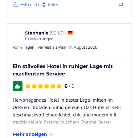
- Fitnessraum mit modernen Cardio- und Kraftgeräten von
Hilfreich
Teilen
PRECOR
- 4 Tagungsräume mit moderner Konferenztechnik und Tageslicht
- Regionale Alpenhaus.Kulinarik und täglich veganes
Speisenangebot
- Kostenfreie Zell am See-Kaprun Sommerkarte zu jedem
Stephanie
(
56-60
)
Aufenthalt
6
Bewertungen
- Beheizter Außenpool und Liegewiese mit Kitzsteinhornblick
Vor 4 Tagen • Verreist als Paar im August 2026
- Große Sonnenterrasse
Registrierungsnummer gemäß § 9 Abs. 5 Salzburger
Ein stilvolles Hotel in ruhiger Lage mit
Nächtigungsabgabengesetz: 50402-000593-2020 -
exzellentem Service
Betriebsnummer/Objektcode: 593
Registration number in accordance with § 9 (5) of the Salzburg
6
/ 6
overnight tax law: 50402-000593-2020 - Company number /
object code: 593
Hervorragendes Hotel in bester Lage- mitten im
Ortskern, trotzdem ruhig gelegen. Das Hotel ist sehr
Hinweis:
Allgemeine und unverbindliche
geschmackvoll eingerichtet- chic und modern mit
Hoteliers-/Veranstalter-/Kataloginformationen. Alle Angaben
traditionellem österreichischem Charme. Bester
ohne Gewähr und ohne Prüfung durch HolidayCheck. Bitte
Service in allen Bereichen des Hotels.
lies vor der Buchung die verbindlichen
Angebotsdetails
des
Mehr anzeigen
jeweiligen Veranstalters.