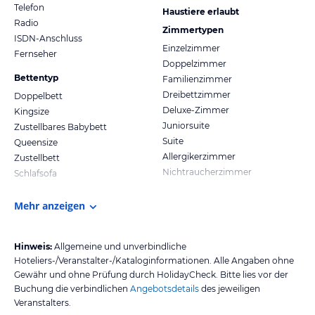
Telefon
Haustiere erlaubt
Radio
Zimmertypen
ISDN-Anschluss
Einzelzimmer
Fernseher
Doppelzimmer
Bettentyp
Familienzimmer
Dreibettzimmer
Doppelbett
Deluxe-Zimmer
Kingsize
Juniorsuite
Zustellbares Babybett
Suite
Queensize
Allergikerzimmer
Zustellbett
Nichtraucherzimmer
Schlafsofa
Mehr anzeigen
Hinweis:
Allgemeine und unverbindliche
Hoteliers-/Veranstalter-/Kataloginformationen. Alle Angaben ohne
Gewähr und ohne Prüfung durch HolidayCheck. Bitte lies vor der
Buchung die verbindlichen
Angebotsdetails
des jeweiligen
Veranstalters.