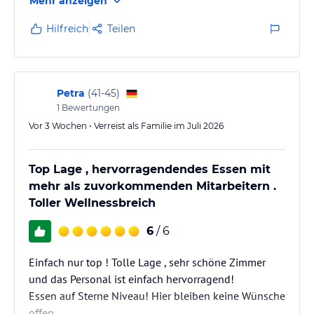
Mehr anzeigen
fühlt sich vom ersten Moment an willkommen.
Hilfreich
Teilen
Besonders begeistert hat mich das ausgezeichnete
Frühstück sowie das Abendessen. Die Qualität der
Speisen und die vielfältigen Auswahlmöglichkeiten
ließen keine Wünsche offen. Auch das gesamte
Petra
(
41-45
)
Personal war durchgehend äußerst…
1
Bewertungen
Vor 3 Wochen • Verreist als Familie im Juli 2026
Top Lage , hervorragendendes Essen mit
mehr als zuvorkommenden Mitarbeitern .
Toller Wellnessbreich
6
/ 6
Einfach nur top ! Tolle Lage , sehr schöne Zimmer
und das Personal ist einfach hervorragend!
Essen auf Sterne Niveau! Hier bleiben keine Wünsche
offen .