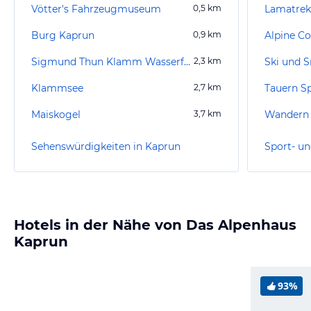
Vötter's Fahrzeugmuseum
0,5
km
Lamatrek
Burg Kaprun
0,9
km
Alpine Co
Sigmund Thun Klamm Wasserfall
2,3
km
Klammsee
2,7
km
Tauern S
Maiskogel
3,7
km
Wandern
Sehenswürdigkeiten in Kaprun
Sport- un
Hotels in der Nähe von Das Alpenhaus
Kaprun
93%