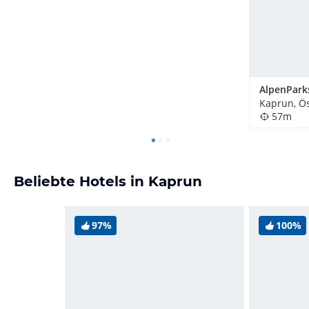
Kaprun, Ös
57m
Beliebte Hotels in Kaprun
97%
100%