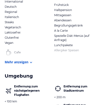
International
Frühstück
Deutsch
Halbpension
Regional
Mittagessen
Italienisch
Abendessen
Steaks
Begrüßungsgetränk
Vegetarisch
A la Carte
Laktosefrei
Spezielle Diät-Menüs (auf
Glutenfrei
Anfrage)
Vegan
Lunchpakete
Allergiker Speisen
Cafe
Mehr anzeigen
Umgebung
Entfernung zum
Entfernung zum
nächstgelegenen
Stadtzentrum
Flughafen
< 200 m
< 100 km