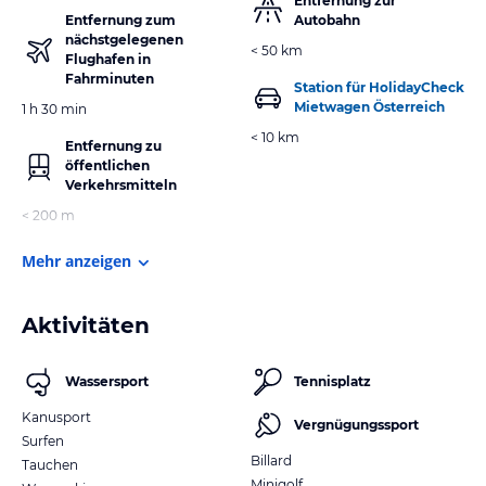
Entfernung zur
Entfernung zum
Autobahn
nächstgelegenen
< 50 km
Flughafen in
Fahrminuten
Station für HolidayCheck
Mietwagen Österreich
1 h 30 min
< 10 km
Entfernung zu
öffentlichen
Verkehrsmitteln
< 200 m
Mehr anzeigen
Aktivitäten
Wassersport
Tennisplatz
Kanusport
Vergnügungssport
Surfen
Billard
Tauchen
Minigolf