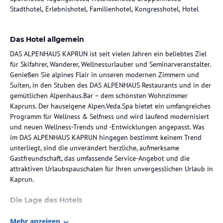
Stadthotel, Erlebnishotel, Familienhotel, Kongresshotel, Hotel
Das Hotel allgemein
DAS ALPENHAUS KAPRUN ist seit vielen Jahren ein beliebtes Ziel
für Skifahrer, Wanderer, Wellnessurlauber und Seminarveranstalter.
Genießen Sie alpines Flair in unseren modernen Zimmern und
Suiten, in den Stuben des DAS ALPENHAUS Restaurants und in der
gemütlichen Alpenhaus.Bar – dem schönsten Wohnzimmer
Kapruns. Der hauseigene Alpen.Veda.Spa bietet ein umfangreiches
Programm für Wellness & Selfness und wird laufend modernisiert
und neuen Wellness-Trends und -Entwicklungen angepasst. Was
im DAS ALPENHAUS KAPRUN hingegen bestimmt keinem Trend
unterliegt, sind die unverändert herzliche, aufmerksame
Gastfreundschaft, das umfassende Service-Angebot und die
attraktiven Urlaubspauschalen für Ihren unvergesslichen Urlaub in
Kaprun.
Die Lage des Hotels
Zwischen Gletscher, Bergen und See und mitten im Herzen von
Mehr anzeigen