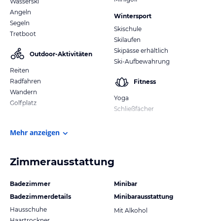
Wasserski
Angeln
Wintersport
Segeln
Skischule
Tretboot
Skilaufen
Skipässe erhältlich
Outdoor-Aktivitäten
Ski-Aufbewahrung
Reiten
Radfahren
Fitness
Wandern
Yoga
Golfplatz
Schließfächer
Mehr anzeigen
Zimmerausstattung
Badezimmer
Minibar
Badezimmerdetails
Minibarausstattung
Hausschuhe
Mit Alkohol
Haartrockner