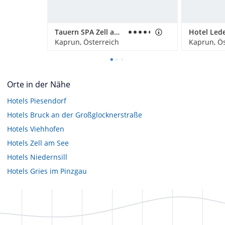
Tauern SPA Zell am See-Kaprun
Kaprun, Österreich
Kaprun, Ös
Orte in der Nähe
Hotels
Piesendorf
Hotels
Bruck an der Großglocknerstraße
Hotels
Viehhofen
Hotels
Zell am See
Hotels
Niedernsill
Hotels
Gries im Pinzgau