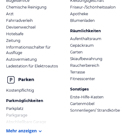
Bügelservice
Kleidungsgeschäft
Chemische Reinigung
Friseur-/Schönheitssalon
Arzt
Apotheke
Fahrradverleih
Blumenladen
Devisenwechsel
Räumlichkeiten
Hotelsafe
Aufenthaltsraum
Zeitung
Gepäckraum
Informationsschalter für
Garten
Ausflüge
Skiaufbewahrung
Autovermietung
Raucherbereich
Ladestation für Elektroautos
Terrasse
Fitnesscenter
Parken
Sonstiges
Kostenpflichtig
Erste-Hilfe-Kasten
Parkmöglichkeiten
Gartenmöbel
Parkplatz
Sonnenliegen/ Strandkörbe
Parkgarage
Abschließbare Garage
Mehr anzeigen