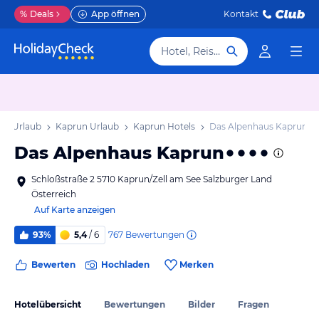
%
Deals
App öffnen
Kontakt
Hotel, Reiseziel
and Urlaub
Kaprun Urlaub
Kaprun Hotels
Das Alpenhaus Kaprun
Das Alpenhaus Kaprun
Schloßstraße 2 5710 Kaprun/Zell am See Salzburger Land
Österreich
Auf Karte anzeigen
767
Bewertungen
93%
5,4
/ 6
Bewerten
Hochladen
Merken
Hotelübersicht
Bewertungen
Bilder
Fragen