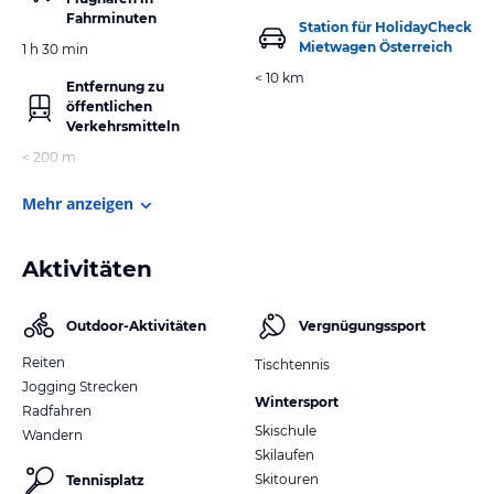
Fahrminuten
Station für HolidayCheck
Mietwagen Österreich
1 h 30 min
< 10 km
Entfernung zu
öffentlichen
Verkehrsmitteln
< 200 m
Mehr anzeigen
Aktivitäten
Outdoor-Aktivitäten
Vergnügungssport
Reiten
Tischtennis
Jogging Strecken
Wintersport
Radfahren
Skischule
Wandern
Skilaufen
Skitouren
Tennisplatz