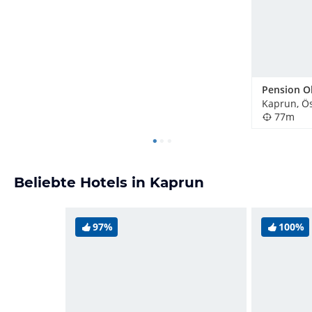
Kaprun, Ös
77m
Beliebte Hotels in Kaprun
97%
100%