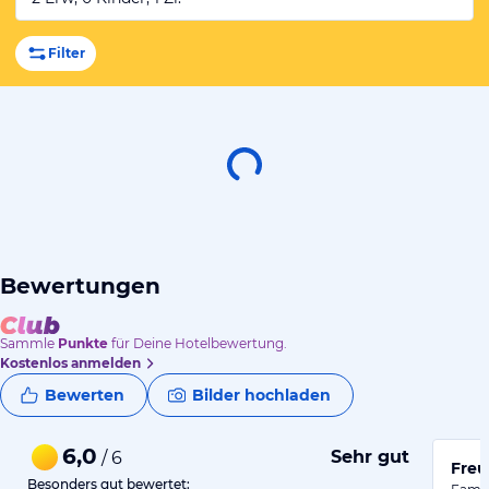
Filter
Bewertungen
Sammle
Punkte
für Deine Hotelbewertung.
Kostenlos anmelden
Bewerten
Bilder hochladen
6,0
Sehr gut
/ 6
Freu
Besonders gut bewertet: