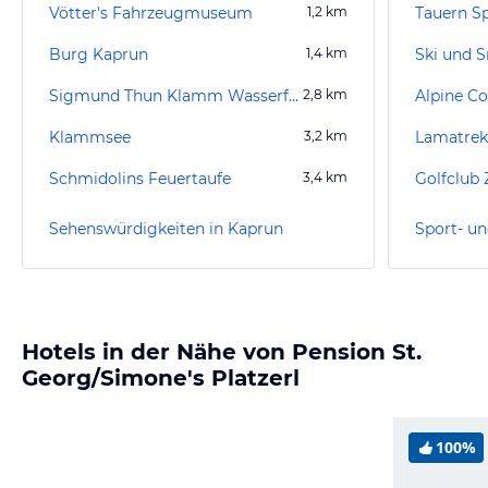
Vötter's Fahrzeugmuseum
1,2
km
Tauern S
Burg Kaprun
1,4
km
Sigmund Thun Klamm Wasserfall
2,8
km
Alpine Co
Klammsee
3,2
km
Lamatrek
Schmidolins Feuertaufe
3,4
km
Sehenswürdigkeiten in Kaprun
Sport- un
Hotels in der Nähe von Pension St.
Georg/Simone's Platzerl
100%