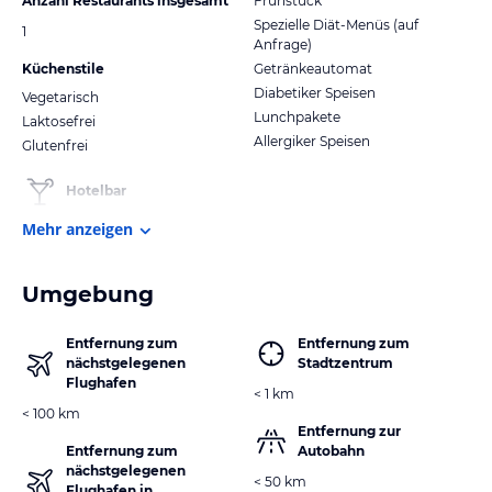
Anzahl Restaurants insgesamt
Frühstück
Spezielle Diät-Menüs (auf
1
Anfrage)
Küchenstile
Getränkeautomat
Diabetiker Speisen
Vegetarisch
Lunchpakete
Laktosefrei
Allergiker Speisen
Glutenfrei
Hotelbar
Mehr anzeigen
Umgebung
Entfernung zum
Entfernung zum
nächstgelegenen
Stadtzentrum
Flughafen
< 1 km
< 100 km
Entfernung zur
Entfernung zum
Autobahn
nächstgelegenen
< 50 km
Flughafen in