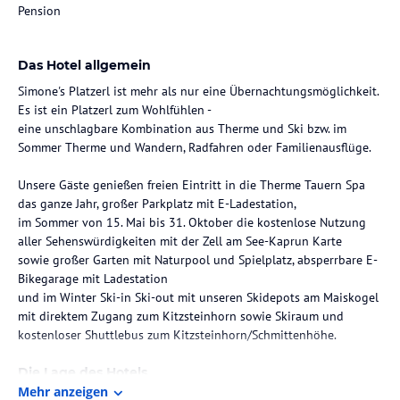
Pension
Das Hotel allgemein
Simone's Platzerl ist mehr als nur eine Übernachtungsmöglichkeit.
Es ist ein Platzerl zum Wohlfühlen -
eine unschlagbare Kombination aus Therme und Ski bzw. im
Sommer Therme und Wandern, Radfahren oder Familienausflüge.
Unsere Gäste genießen freien Eintritt in die Therme Tauern Spa
das ganze Jahr, großer Parkplatz mit E-Ladestation,
im Sommer von 15. Mai bis 31. Oktober die kostenlose Nutzung
aller Sehenswürdigkeiten mit der Zell am See-Kaprun Karte
sowie großer Garten mit Naturpool und Spielplatz, absperrbare E-
Bikegarage mit Ladestation
und im Winter Ski-in Ski-out mit unseren Skidepots am Maiskogel
mit direktem Zugang zum Kitzsteinhorn sowie Skiraum und
kostenloser Shuttlebus zum Kitzsteinhorn/Schmittenhöhe.
Die Lage des Hotels
Mehr anzeigen
Tauchen Sie ein in die atemberaubende Berglandschaft und