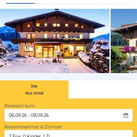
vom Hotelie
Nur Hotel
Reisezeitraum
06.09.26 - 08.09.26
Reiseteilnehmer & Zimmer
2 Erw, 0 Kinder, 1 Zi.