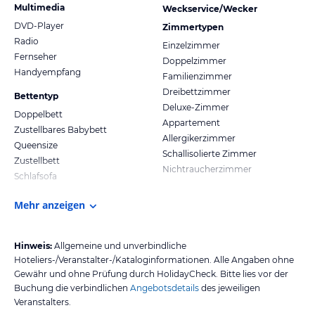
Multimedia
Weckservice/Wecker
DVD-Player
Zimmertypen
Radio
Einzelzimmer
Fernseher
Doppelzimmer
Handyempfang
Familienzimmer
Dreibettzimmer
Bettentyp
Deluxe-Zimmer
Doppelbett
Appartement
Zustellbares Babybett
Allergikerzimmer
Queensize
Schallisolierte Zimmer
Zustellbett
Nichtraucherzimmer
Schlafsofa
Mehr anzeigen
Hinweis:
Allgemeine und unverbindliche
Hoteliers-/Veranstalter-/Kataloginformationen. Alle Angaben ohne
Gewähr und ohne Prüfung durch HolidayCheck. Bitte lies vor der
Buchung die verbindlichen
Angebotsdetails
des jeweiligen
Veranstalters.