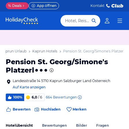
%
Deals
App öffnen
Kontakt
Hotel, Reiseziel
Kaprun Urlaub
Kaprun Hotels
Pension St. Georg/Simone's Platzerl
Pension St. Georg/Simone's
Platzerl
Landesstraße 14 5710 Kaprun Salzburger Land Österreich
Auf Karte anzeigen
664
Bewertungen
100%
6,0
/ 6
Bewerten
Hochladen
Merken
Hotelübersicht
Bewertungen
Bilder
Fragen