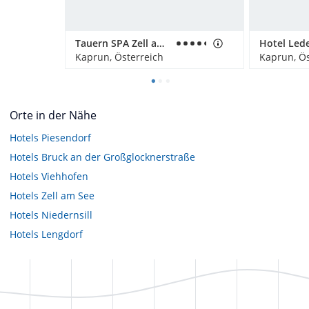
Tauern SPA Zell am See-Kaprun
Kaprun, Österreich
Kaprun, Ös
Orte in der Nähe
Hotels
Piesendorf
Hotels
Bruck an der Großglocknerstraße
Hotels
Viehhofen
Hotels
Zell am See
Hotels
Niedernsill
Hotels
Lengdorf