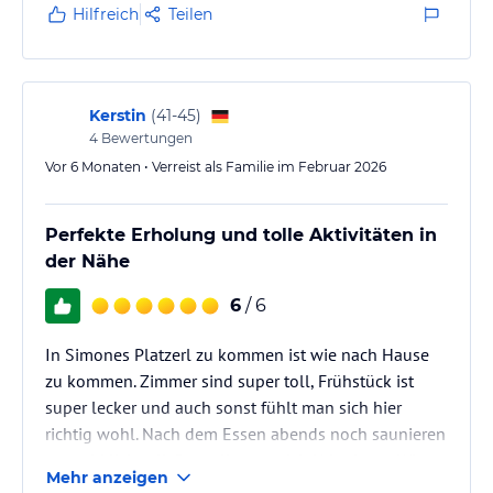
Hilfreich
Teilen
Kerstin
(
41-45
)
4
Bewertungen
Vor 6 Monaten • Verreist als Familie im Februar 2026
Perfekte Erholung und tolle Aktivitäten in
der Nähe
6
/ 6
In Simones Platzerl zu kommen ist wie nach Hause
zu kommen. Zimmer sind super toll, Frühstück ist
super lecker und auch sonst fühlt man sich hier
richtig wohl. Nach dem Essen abends noch saunieren
war wirklich toll. So stellt man sich Urlaub vor. Wir
Mehr anzeigen
kommen gerne wieder.