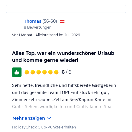
Tauern Spa angesagt.
Unsere Kellerbar steht Selbstversorgern gerne zur Verfügung
ebenso ein Spielraum für Kinder.
E-Bikes können im eigenen E-Bikeraum verstaut werden.
Thomas
(
56-60
)
8
Bewertungen
Sonstige Einrichtungen und Services
Vor 1 Monat • Alleinreisend im Juli 2026
Wir bieten Unterkunft mit Frühstücksbuffet, freien Eintritt in die
Therme, kostenlose Nutzung aller inkludierten Leistungen mit der
Zell am See-Kaprun Karte, Auf Ihren Wunsch organisieren wir
Alles Top, war ein wunderschöner Urlaub
vegetarische, vegane und glutenfreie Produkte.
und komme gerne wieder!
Skipass-Verkauf direkt an der Reception, Tipps und Empfehlungen
für Ausflüge, Restaurantbesuche, Schlechtwetterprogramm,
6
/ 6
Familienwanderungen etc.
Sehr nette, freundliche und hilfsbereite Gastgeberin
Hinweis:
Allgemeine und unverbindliche
und das gesamte Team TOP! Frühstück sehr gut,
Hoteliers-/Veranstalter-/Kataloginformationen. Alle Angaben
Zimmer sehr sauber. Zell am See/Kaprun Karte mit
ohne Gewähr und ohne Prüfung durch HolidayCheck. Bitte
Gratis Sehenswürdigkeiten und Gratis Tauern Spa
lies vor der Buchung die verbindlichen
Angebotsdetails
des
Therme Eintritt ist ebenfalls Top!
jeweiligen Veranstalters.
Mehr anzeigen
HolidayCheck Club-Punkte erhalten