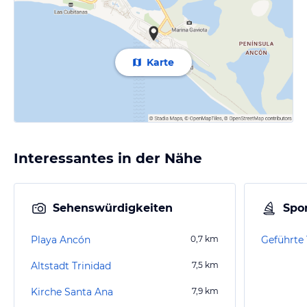
Karte
Interessantes in der Nähe
Sehenswürdigkeiten
Spor
Playa Ancón
0,7
km
Geführte
Altstadt Trinidad
7,5
km
Kirche Santa Ana
7,9
km