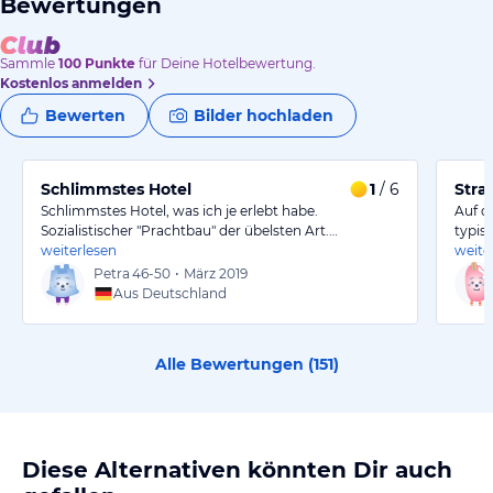
Bewertungen
Sammle
100
Punkte
für Deine Hotelbewertung.
Kostenlos anmelden
Bewerten
Bilder hochladen
Schlimmstes Hotel
1
/ 6
Stra
Schlimmstes Hotel, was ich je erlebt habe.
Auf d
Sozialistischer "Prachtbau" der übelsten Art.…
typisc
weiterlesen
weite
Petra
46-50
•
März 2019
Aus Deutschland
Alle Bewertungen (
151
)
Diese Alternativen könnten Dir auch