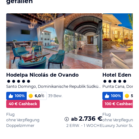
gefallen
Hodelpa Nicolás de Ovando
Hotel Eden R
Santo Domingo, Dominikanische Republik Südküste
Punta Cana, Domini
100
%
6,0
/
6
100
%
5,5
/
39 Bew.
40 € Cashback
100 € Cashback
Flug
Flug
2.736 €
ab
ohne Verpflegung
ohne Verpflegung
Doppelzimmer
2 ERW. • 1 WOCHE