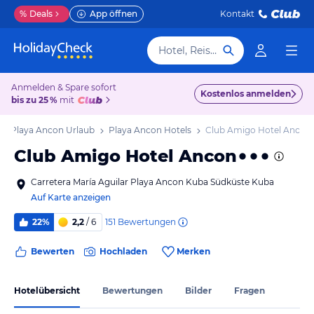
%
Deals
App öffnen
Kontakt
Hotel, Reiseziel
Anmelden & Spare sofort
Kostenlos anmelden
bis zu 25 %
mit
Playa Ancon Urlaub
Playa Ancon Hotels
Club Amigo Hotel Ancon
Club Amigo Hotel Ancon
Carretera María Aguilar Playa Ancon Kuba Südküste Kuba
Auf Karte anzeigen
151
Bewertungen
22%
2,2
/ 6
Bewerten
Hochladen
Merken
Hotelübersicht
Bewertungen
Bilder
Fragen