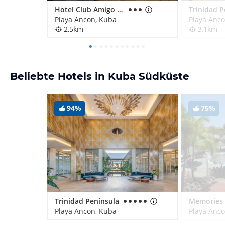
Hotel Club Amigo Costa Sur
Trinidad P
Playa Ancon, Kuba
Playa Anc
2,5km
3,1km
Beliebte Hotels in Kuba Südküste
94%
75%
Trinidad Península
Playa Ancon, Kuba
Playa Anc