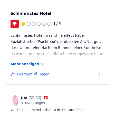
ebenfalls angeboten. Kinder können sich im Kinderpool, im
Kinderclub oder auf dem Kinderspielplatz vergnügen. Das
Animationsteam des Hotels sorgt für Unterhaltungsprogramme für
Schlimmstes Hotel
Kinder und Erwachsene.
1
/ 6
Hinweis:
Verfasst von HolidayCheck mit Hilfe von KI. Alle
Angaben ohne Gewähr. Bitte lies vor der Buchung die
Schlimmstes Hotel, was ich je erlebt habe.
verbindlichen
Angebotsdetails
des jeweiligen Veranstalters.
Sozialistischer "Prachtbau" der übelsten Art. Nur gut,
dass wir nur eine Nacht im Rahmen einer Rundreise
da waren und uns unser Reiseleiter vorgewarnt hatte.
Das ganze Haus machte einen alten, lieblosen,
Mehr anzeigen
ungepflegten Eindruck. Das einzige neue war der
Pool (und der sah auch gut aus). Nicht umsonst stand
Hilfreich
Teilen
in der Reisebeschreibung nur drin "ein Strandhotel an
der Playa Ancon", sonst wurde immer der Name des
Hotels genannt (würde wahrscheinlich sonst keiner
mehr die Rundreisen…
Uta
(
56-60
)
8
Bewertungen
Vor 7 Jahren • Verreist als Paar im Oktober 2018