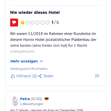
Nie wieder dieses Hotel
1
/ 6
Wir waren 11/2018 im Rahmen einer Rundreise im
diesem Horror Hotel (sozialistischer Plattenbau der
seine besten Jahre hinter sich hat) für 1 Nacht
untergebracht.
Von 17 Zimmern mußten allein 8 Zimmer gewechsel
Mehr anzeigen
werden wegen z.B. Bettwanzen (kleine schwarze
Krabbeltierchen im Bett), Blut und andere
Meilengutschrift erhalten
Körperflüssigkeiten auf den Laken, Zimmer total
Hilfreich (3)
Teilen
verdreckt und nicht gemacht, Toilettenspülung und
Klimaanlage vorhanden aber ohne Funktion. Die
Zimmer sind klein und nicht sauber haben aber eine
schöne Aussicht auf das…
Petra
(
61-65
)
4
Bewertungen
Vor 7 Jahren • Verreist als Paar im Dezember 2018