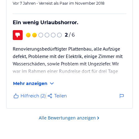
Vor 7 Jahren • Verreist als Paar im November 2018
Ein wenig Urlaubshorror.
2
/ 6
Renovierungsbedürftigter Plattenbau, alle Aufzüge
defekt, Probleme mit der Elektrik, einige Zimmer mit
Wasserschäden, sowie Problem mit Ungeziefer. Wir
war im Rahmen einer Rundreise dort für drei Tage
untergebracht. Das Schönste am Hotel war der
Mehr anzeigen
Sandstrand sowie das Personal was bemüht war aber
an den realen Umständen nichts ändern kann.
Hilfreich (2)
Teilen
Alle Bewertungen anzeigen