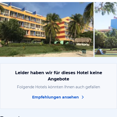
von Uta, O
Leider haben wir für dieses Hotel keine
Angebote
Folgende Hotels könnten Ihnen auch gefallen
Empfehlungen ansehen