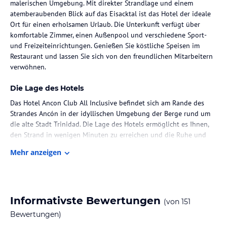
malerischen Umgebung. Mit direkter Strandlage und einem
atemberaubenden Blick auf das Eisacktal ist das Hotel der ideale
Ort für einen erholsamen Urlaub. Die Unterkunft verfügt über
komfortable Zimmer, einen Außenpool und verschiedene Sport-
und Freizeiteinrichtungen. Genießen Sie köstliche Speisen im
Restaurant und lassen Sie sich von den freundlichen Mitarbeitern
verwöhnen.
Die Lage des Hotels
Das Hotel Ancon Club All Inclusive befindet sich am Rande des
Strandes Ancón in der idyllischen Umgebung der Berge rund um
die alte Stadt Trinidad. Die Lage des Hotels ermöglicht es Ihnen,
den Strand in wenigen Minuten zu erreichen und die Ruhe und
Schönheit der umliegenden Natur zu genießen. Die Stadt Trinidad,
Mehr anzeigen
die von der UNESCO zum Weltkulturerbe erklärt wurde, ist
ebenfalls leicht erreichbar und bietet zahlreiche historische
Sehenswürdigkeiten und kulturelle Angebote.
Zimmer / Unterbringung im Hotel
Informativste Bewertungen
(von
151
Das Hotel verfügt über 8 Junior-Suiten und 271 Doppelzimmer, die
Bewertungen)
sich auf ein 5-stöckiges Haupthaus und ein 3-stöckiges