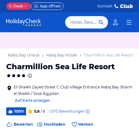
%
Deals
App öffnen
Kontakt
Hotel, Reiseziel
b
Nabq Bay Urlaub
Nabq Bay Hotels
Charmillion Sea Life Resort
Charmillion Sea Life Resort
El-Shaikh Zayed Street C Club Village Entrance Nabq Bay Sharm
el Sheikh / Sinai Ägypten
Auf Karte anzeigen
1.075
Bewertungen
100%
5,6
/ 6
Bewerten
Hochladen
Merken