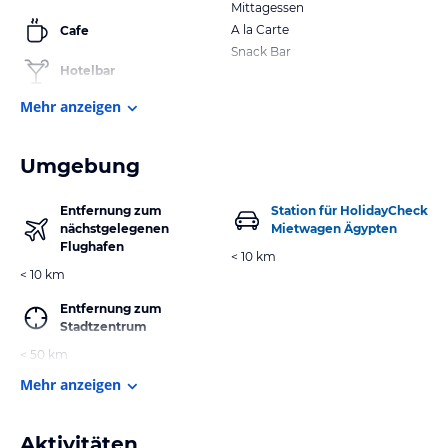
Mittagessen
A la Carte
Cafe
Snack Bar
Hotelbar
Mehr anzeigen
Umgebung
Entfernung zum
Station für HolidayCheck
nächstgelegenen
Mietwagen Ägypten
Flughafen
< 10 km
< 10 km
Entfernung zum
Stadtzentrum
< 50 km
Mehr anzeigen
Aktivitäten