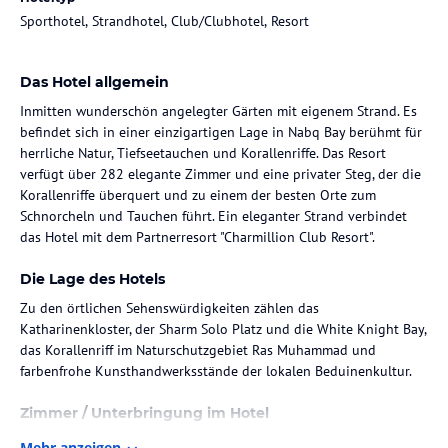
Sporthotel, Strandhotel, Club/Clubhotel, Resort
Das Hotel allgemein
Inmitten wunderschön angelegter Gärten mit eigenem Strand. Es
befindet sich in einer einzigartigen Lage in Nabq Bay berühmt für
herrliche Natur, Tiefseetauchen und Korallenriffe. Das Resort
verfügt über 282 elegante Zimmer und eine privater Steg, der die
Korallenriffe überquert und zu einem der besten Orte zum
Schnorcheln und Tauchen führt. Ein eleganter Strand verbindet
das Hotel mit dem Partnerresort "Charmillion Club Resort".
Die Lage des Hotels
Zu den örtlichen Sehenswürdigkeiten zählen das
Katharinenkloster, der Sharm Solo Platz und die White Knight Bay,
das Korallenriff im Naturschutzgebiet Ras Muhammad und
farbenfrohe Kunsthandwerksstände der lokalen Beduinenkultur.
Zimmer / Unterbringung im Hotel
Standardzimmer
Mehr anzeigen