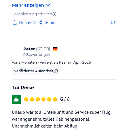
verbesserungswürdig
Die ultimative Entspannung und Erfrischung am Charmillion Meer
Mehr anzeigen
Life Pool Bar.
Gegenleistung erhalten
Strandbar (Schiffswrack)
Hilfreich
Teilen
Erfrischende Getränke und prickelnde Cocktails & Erleben Sie die
coole Stimmung und genießen Sie eine erstaunliche Blick auf das
Wrack der Million Hoffnung.
Peter
(
56-60
)
Sport und Unterhaltung
6
Bewertungen
Sport & Aktivitäten
Vor 3 Monaten • Verreist als Paar im April 2026
• Zwei Tennisplätze mit Flutlicht (in Charmillion gelegen)
Club Resort).
Verifizierter Aufenthalt
• Grass Mini Fußballplatz.
• Tischtennis (kostenlos).
Tui Reise
• Billardtisch (gegen Gebühr).
• Alle Wassersportarten - Aufpreis.
6
/ 6
• Tauchzentrum (befindet sich in Charmillion
Club Resort).
Urlaub war toll, Unterkunft und Service super,Flug
• Charmillion Sea Life Resort Gäste können auch alle genießen
war angenehm, tolles Kabinenpersonal,
die Unterhaltungsmöglichkeiten unseres Schwester-Resorts
Unannehmlichkeiten beim Abflug
Charmillion Club Resort.