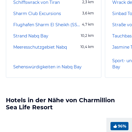
Schiffswrack von Tiran
2,3
km
Wrack der
Sharm Club Excursions
3,6
km
Sinbad T
Flughafen Sharm El Sheikh (SSH)
4,7
km
Straße vo
Strand Nabq Bay
10,2
km
Meeresschutzgebiet Nabq
10,4
km
Jasmine 
Sport- un
Sehenswürdigkeiten in Nabq Bay
Bay
Hotels in der Nähe von Charmillion
Sea Life Resort
96%