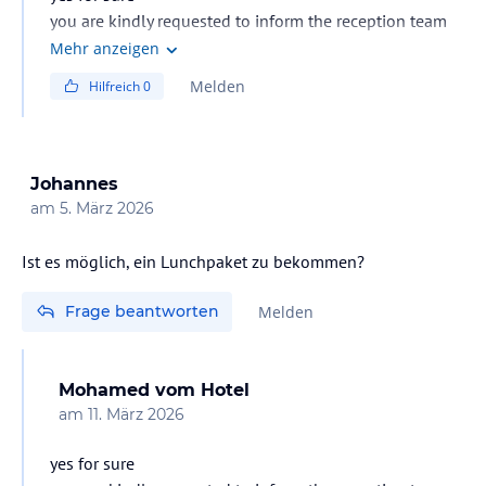
you are kindly requested to inform the reception team
one day before in order to handle your request
Mehr anzeigen
Melden
Hilfreich
0
Johannes
am
5. März 2026
Ist es möglich, ein Lunchpaket zu bekommen?
Frage beantworten
Melden
Mohamed
vom Hotel
am
11. März 2026
yes for sure