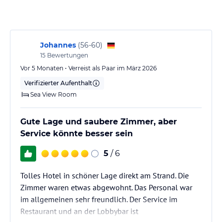
Bietet ein offenes Frühstücksbuffet sowie Mittag- und Abendessen
an große Auswahl an Gerichten und Serviceleistungen.
Teppanyaki Restaurant
Johannes
(
56-60
)
Eine angenehme Atmosphäre mit einem Hauch asiatischer Küche
15
Bewertungen
haben machte seinen Erfolg schon lange und bot Japanisch an
Vor 5 Monaten • Verreist als Paar im März 2026
Menü Abendessen. Es ist wirklich einen Besuch wert!
Verifizierter Aufenthalt
El Diwania Restaurant
Sea View Room
Diese einzigartige Kulisse bringt Ihnen die Ägypter und Libanesen
Aromen bis hin zum El Diwania Restaurant in einem Fantastische
Gute Lage und saubere Zimmer, aber
Atmosphäre mit Blick auf das Arabische Meer.
Service könnte besser sein
Lobby-Bar
5
/ 6
Bietet eine raffinierte Mischung aus lokalen und importierten
Cocktails und Snacks. Mit einem innen und Draußen
entspannendes und warmes Ambiente und atemberaubend die
Tolles Hotel in schöner Lage direkt am Strand. Die
Architektur.
Zimmer waren etwas abgewohnt. Das Personal war
im allgemeinen sehr freundlich. Der Service im
Poolbar
Restaurant und an der Lobbybar ist
Genießen Sie Ihr Lieblingsgetränk, leichte Snacks und Sandwiches