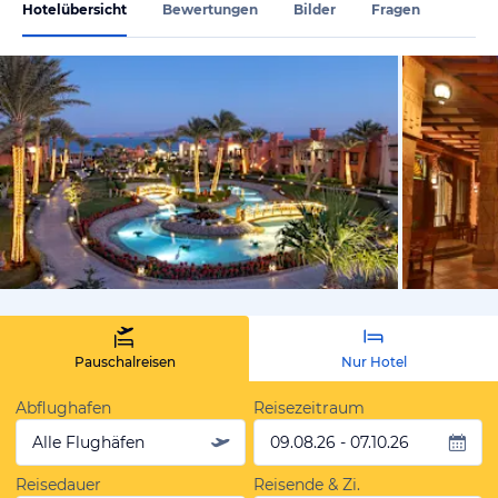
Hotelübersicht
Bewertungen
Bilder
Fragen
vom Hoteli
Pauschalreisen
Nur Hotel
Abflughafen
Reisezeitraum
Alle Flughäfen
09.08.26 - 07.10.26
Reisedauer
Reisende & Zi.