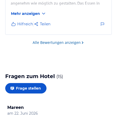
angenehm wie möglich zu gestalten. Das Essen in
allen Restaurants ist ausgezeichnet. Die Anlage ist
Mehr anzeigen
sehr großzügig und schön gestaltet.
Hilfreich
Teilen
Alle Bewertungen anzeigen
Fragen zum Hotel
(
15
)
Frage stellen
Mareen
am
22. Juni 2026