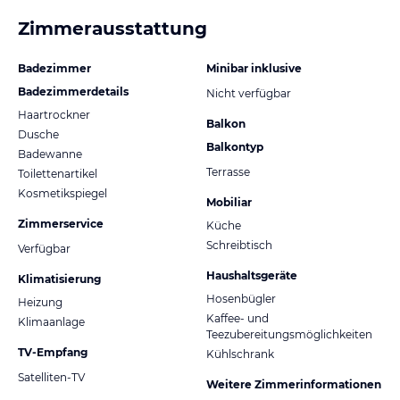
Zimmerausstattung
Badezimmer
Minibar inklusive
Badezimmerdetails
Nicht verfügbar
Haartrockner
Balkon
Dusche
Balkontyp
Badewanne
Terrasse
Toilettenartikel
Kosmetikspiegel
Mobiliar
Zimmerservice
Küche
Schreibtisch
Verfügbar
Haushaltsgeräte
Klimatisierung
Hosenbügler
Heizung
Kaffee- und
Klimaanlage
Teezubereitungsmöglichkeiten
TV-Empfang
Kühlschrank
Satelliten-TV
Weitere Zimmerinformationen