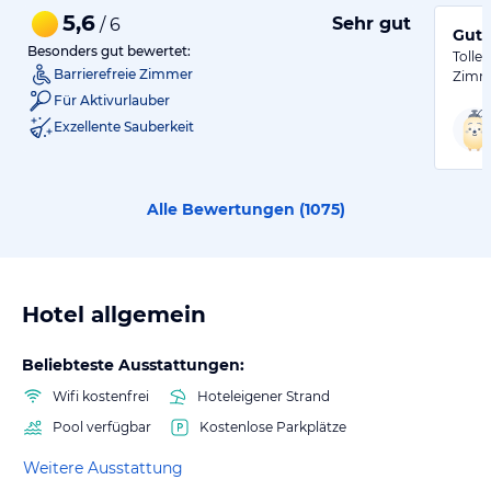
5,6
Sehr gut
/ 6
Gute
Besonders gut bewertet:
Tolle
Barrierefreie Zimmer
Zimm
Für Aktivurlauber
Exzellente Sauberkeit
Alle Bewertungen (
1075
)
Hotel allgemein
Beliebteste Ausstattungen:
Wifi kostenfrei
Hoteleigener Strand
Pool verfügbar
Kostenlose Parkplätze
Weitere Ausstattung