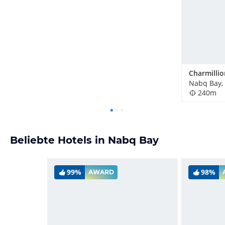
Nabq Bay,
240m
Beliebte Hotels in Nabq Bay
99%
98%
AWARD