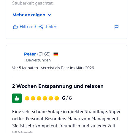
Sauberkeit geachtet.
• 24-Stunden-Rezeption
• Concierge
Mehr anzeigen
• Zimmerservice (gegen Gebühr)
• Wäscheservice (gegen Gebühr)
Hilfreich
Teilen
• Parkplatz
• Arzt (gegen Gebühr)
• WI-FI Internetzugang
• Taxiservice (gegen Gebühr)
• Shuttlebus nach Naama Bay: Zweimal
Peter
(
61-65
)
ein Tag kostenlos
1
Bewertungen
• Babysitter (gegen Gebühr)
Vor 5 Monaten • Verreist als Paar im März 2026
• Kinderstuhl in allen Restaurants
• Einkaufszentrum
• Schönheitssalon
2 Wochen Entspannung und relaxen
• Geldautomat
6
/ 6
Hinweis:
Allgemeine und unverbindliche
Hoteliers-/Veranstalter-/Kataloginformationen. Alle Angaben
Eine sehr schöne Anlage in direkter Strandlage. Super
ohne Gewähr und ohne Prüfung durch HolidayCheck. Bitte
nettes Personal. Besonders Manar vom Management.
lies vor der Buchung die verbindlichen
Angebotsdetails
des
Sie ist sehr kompetent, freundlich und zu jeder Zeit
jeweiligen Veranstalters.
hilfsbereit.