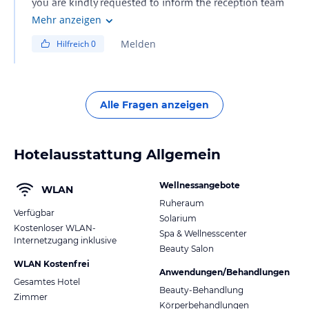
you are kindly requested to inform the reception team
one day before in order to handle your request
Mehr anzeigen
Melden
Hilfreich
0
Alle Fragen anzeigen
Hotelausstattung Allgemein
Wellnessangebote
WLAN
Ruheraum
Verfügbar
Solarium
Kostenloser WLAN-
Spa & Wellnesscenter
Internetzugang inklusive
Beauty Salon
WLAN Kostenfrei
Anwendungen/Behandlungen
Gesamtes Hotel
Beauty-Behandlung
Zimmer
Körperbehandlungen