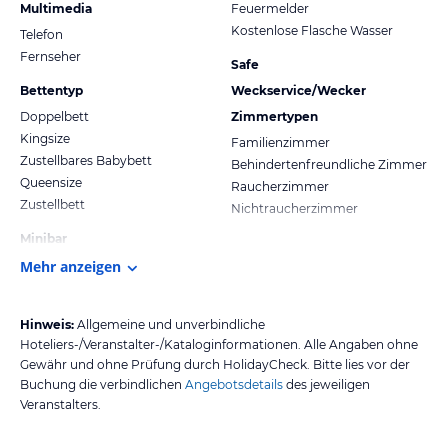
Multimedia
Feuermelder
Kostenlose Flasche Wasser
Telefon
Fernseher
Safe
Bettentyp
Weckservice/Wecker
Doppelbett
Zimmertypen
Kingsize
Familienzimmer
Zustellbares Babybett
Behindertenfreundliche Zimmer
Queensize
Raucherzimmer
Zustellbett
Nichtraucherzimmer
Minibar
Mehr anzeigen
Hinweis:
Allgemeine und unverbindliche
Hoteliers-/Veranstalter-/Kataloginformationen. Alle Angaben ohne
Gewähr und ohne Prüfung durch HolidayCheck. Bitte lies vor der
Buchung die verbindlichen
Angebotsdetails
des jeweiligen
Veranstalters.