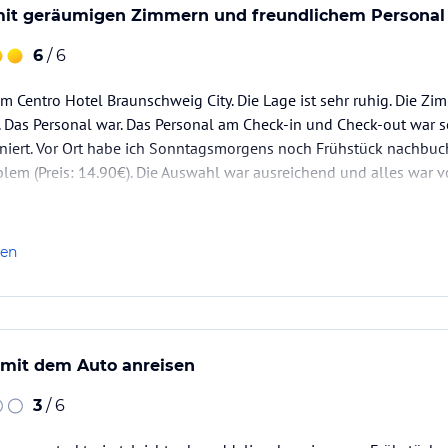
mit geräumigen Zimmern und freundlichem Personal
6
/ 6
im Centro Hotel Braunschweig City. Die Lage ist sehr ruhig. Die Zim
 Das Personal war. Das Personal am Check-in und Check-out war seh
oniert. Vor Ort habe ich Sonntagsmorgens noch Frühstück nachbu
blem (Preis: 14.90€). Die Auswahl war ausreichend und alles war
 Sollte ich nochmal nach Braunschweig kommen, wird das meine e
len
 mit dem Auto anreisen
3
/ 6