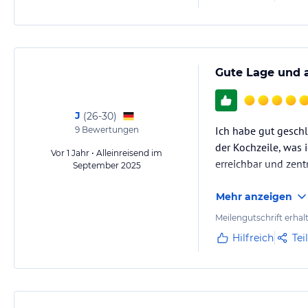
Gute Lage und 
J
(
26-30
)
Ich habe gut gesch
9
Bewertungen
der Kochzeile, was 
Vor 1 Jahr • Alleinreisend im
erreichbar und zent
September 2025
Mehr anzeigen
Meilengutschrift erhal
Hilfreich
Tei