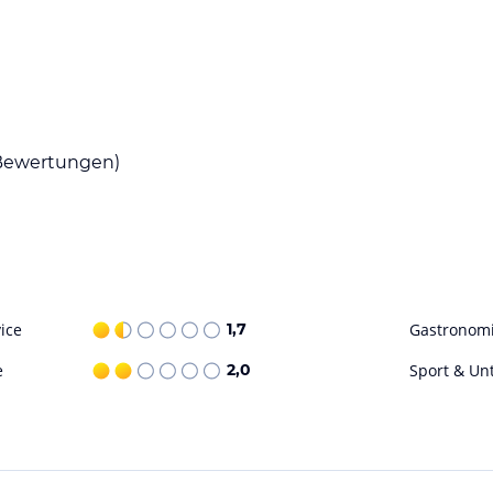
uchung die verbindlichen
Angebotsdetails
des
ewertungen)
ice
1,7
Gastronom
e
2,0
Sport & Un