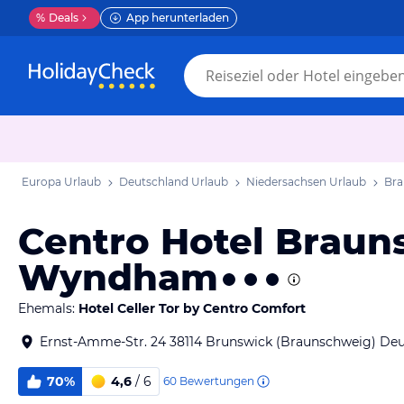
%
Deals
App herunterladen
Europa Urlaub
Deutschland Urlaub
Niedersachsen Urlaub
Bra
Centro Hotel Braun
Wyndham
Ehemals:
Hotel Celler Tor by Centro Comfort
Ernst-Amme-Str. 24 38114 Brunswick (Braunschweig) De
70%
4,6
/ 6
60
Bewertungen