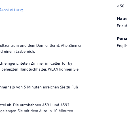
< 50
Ausstattung
Haus
Erlau
Pers
tadtzentrum und dem Dom entfernt. Alle Zimmer
Engli
nd einem Essbereich.
ch eingerichteten Zimmer im Celler Tor by
m beheizten Handtuchhalter. WLAN können Sie
 Innerhalb von 5 Minuten erreichen Sie zu Fuß
 Hotel ab. Die Autobahnen A391 und A392
ataloginformationen. Alle Angaben ohne