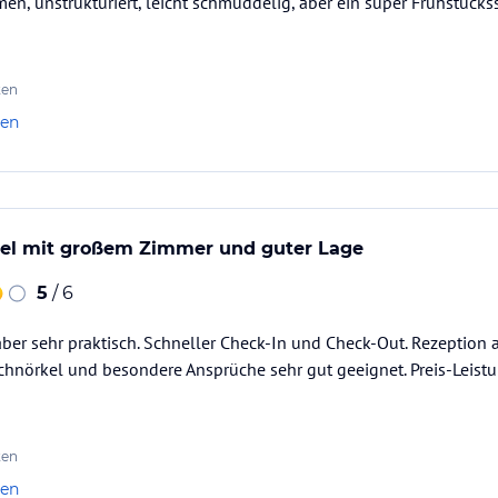
en, unstrukturiert, leicht schmuddelig, aber ein super Frühstücks
ten
len
tel mit großem Zimmer und guter Lage
5
/ 6
ber sehr praktisch. Schneller Check-In und Check-Out. Rezeption ab
hnörkel und besondere Ansprüche sehr gut geeignet. Preis-Leistu
ten
len