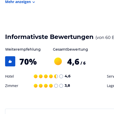
Mehr anzeigen
Gewähr und ohne Prüfung durch HolidayCheck. Bitte lies vor der B
jeweiligen Veranstalters.
Informativste Bewertungen
(von
60
B
Weiterempfehlung
Gesamtbewertung
70
%
4,6
/ 6
Hotel
4,6
Serv
Zimmer
3,8
Lag