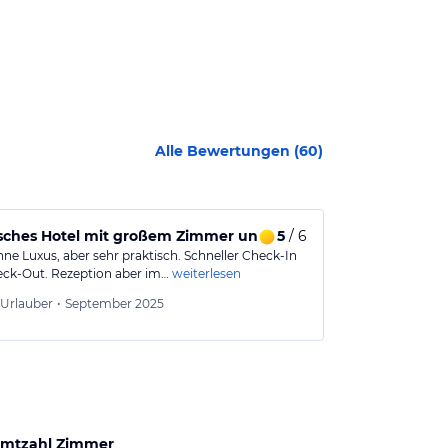
Alle Bewertungen (
60
)
sches Hotel mit großem Zimmer und guter Lage
5
/ 6
Gute Lage u
hne Luxus, aber sehr praktisch. Schneller Check-In
Ich habe gut g
ck-Out. Rezeption aber im…
weiterlesen
Besichtigung 
J
26-30
Urlauber
•
September 2025
Aus
mtzahl Zimmer