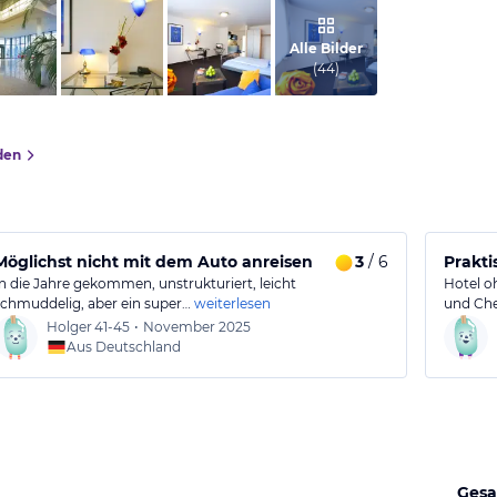
vom Hotelier, November 2013
Alle Bilder
(
44
)
den
hem Personal
Möglichst nicht mit dem Auto anreisen
3
/ 6
Prakti
In die Jahre gekommen, unstrukturiert, leicht
Hotel o
schmuddelig, aber ein super…
weiterlesen
und Che
Holger
41-45
•
November 2025
Aus Deutschland
Gesa