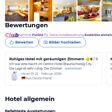
vom Hotelier, November 2013
Bewertungen
Sammle
Punkte
für Deine Hotelbewertung.
Kostenlos anmel
Bewerten
Bilder hochladen
Ruhiges Hotel mit geräumigen Zimmern und freundlic
6
/ 6
Ich war eine Nacht im Centro Hotel Braunschweig City.
Die Lage ist sehr ruhig. Die Zimmer…
weiterlesen
Vivian
19-25
•
Februar 2026
Aus Deutschland
Hotel allgemein
Beliebteste Ausstattungen: