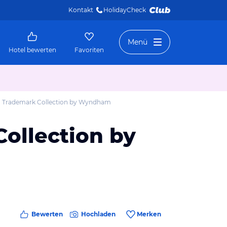
Kontakt
HolidayCheck 
Menü
Hotel bewerten
Favoriten
, Trademark Collection by Wyndham
ollection by
Bewerten
Hochladen
Merken