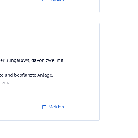
vier Bungalows, davon zwei mit
te und bepflanzte Anlage.
ein.
ien richtig durchatmen.
Melden