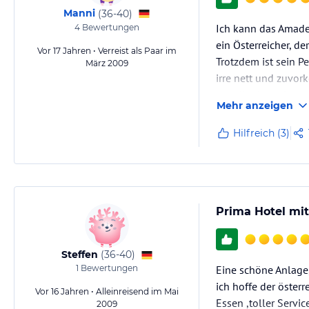
Manni
(
36-40
)
Ich kann das Amadeu
4
Bewertungen
ein Österreicher, de
Vor 17 Jahren • Verreist als Paar im
Trotzdem ist sein P
März 2009
irre nett und zuvor
man ihn braucht u
Mehr anzeigen
Hilfreich (3)
Prima Hotel mi
Steffen
(
36-40
)
1
Bewertungen
Eine schöne Anlage
ich hoffe der öster
Vor 16 Jahren • Alleinreisend im Mai
Essen ,toller Servi
2009