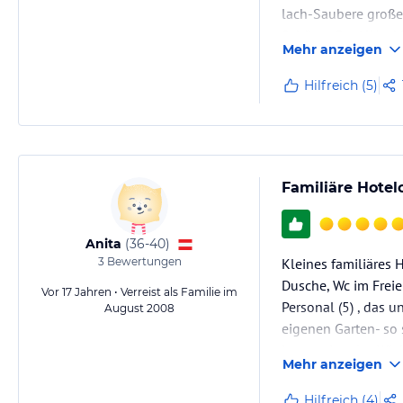
lach-Saubere große
Schöner Pool.Werd
Mehr anzeigen
Hilfreich (5)
Familiäre Hotel
Anita
(
36-40
)
3
Bewertungen
Kleines familiäres 
Dusche, Wc im Freie
Vor 17 Jahren • Verreist als Familie im
Personal (5) , das 
August 2008
eigenen Garten- so s
internationaler Küc
Mehr anzeigen
Hilfreich (4)