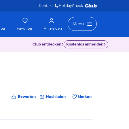
Kontakt
HolidayCheck 
Menü
rten
Favoriten
Anmelden
Club entdecken
Kostenlos anmelden
Bewerten
Hochladen
Merken