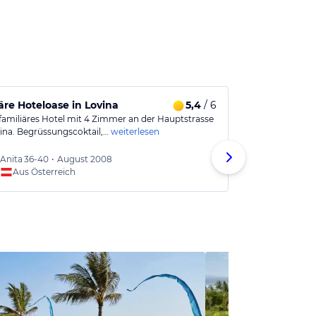
äre Hoteloase in Lovina
5,4
/ 6
Einfach tra
 familiäres Hotel mit 4 Zimmer an der Hauptstrasse
Das kleine Res
ina. Begrüssungscoktail,…
weiterlesen
Besitzer aus W
Anita
36-40
•
August 2008
Karlhe
Aus Österreich
Aus