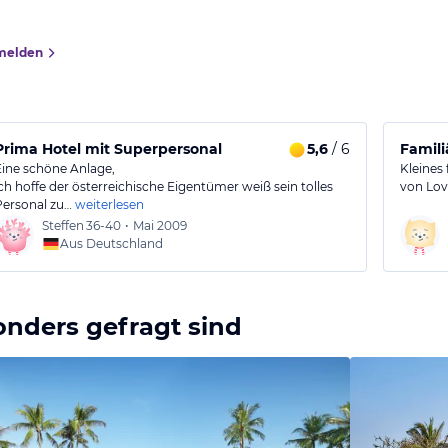
melden
Prima Hotel mit Superpersonal
5,6
/ 6
Famili
Eine schöne Anlage,
Kleines
ich hoffe der österreichische Eigentümer weiß sein tolles
von Lov
Personal zu…
weiterlesen
Steffen
36-40
•
Mai 2009
Aus Deutschland
onders gefragt sind