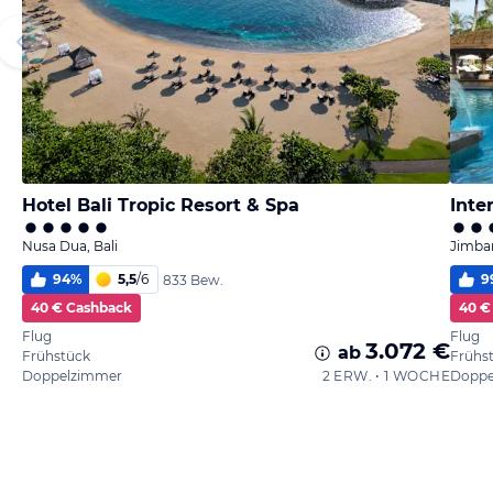
Hotel Bali Tropic Resort & Spa
Inte
Nusa Dua, Bali
Jimbar
94
%
5,5
/
6
9
833 Bew.
40 € Cashback
40 €
Flug
Flug
3.072 €
ab
Frühstück
Frühs
Doppelzimmer
2 ERW. • 1 WOCHE
Doppe