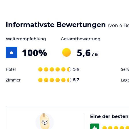
Informativste Bewertungen
(von
4
Be
Weiterempfehlung
Gesamtbewertung
100
%
5,6
/ 6
Hotel
5,6
Serv
Zimmer
5,7
Lag
Eine der besten