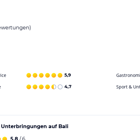
wertungen)
ice
5,9
Gastronom
e
4,7
Sport & Un
 Unterbringungen auf Bali
5,8
/ 6