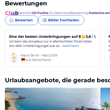
Bewertungen
Sammle
100
Punkte
für Deine Hotelbewertung.
Kostenlos an
Bewerten
Bilder hochladen
Eine der besten Unterbringungen auf Bali
5,8
/ 6
Ich kann das Amadeus nur in allerhöchsten Tönen loben.
Von allen Unterbringungen war es…
weiterlesen
Manni
36-40
•
März 2009
Aus Deutschland
Urlaubsangebote, die gerade bes