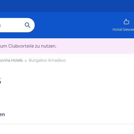
Hotel bewe
 um Clubvorteile zu nutzen.
Lovina Hotels
Bungalow Amadeus
s
en