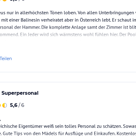
s nur in allerhöchsten Tönen loben. Von allen Unterbringungen wa
r mit einer Balinesin verheiratet aber in Österreich lebt. Er schaut 
ersonal der Hammer. Die komplette Anlage samt der Zimmer ist bli
kommend. Ein Jeder wird sich wärmstens wohl fühlen hier. Der Pool
nd Sonne wenn man Sonne will. Sogar Essen muss…
Teilen
t Superpersonal
5,6
/ 6
,
reichische Eigentümer weiß sein tolles Personal zu schätzen. Sowa
ce. Gute Tips von den Mädels für Ausflüge und Einkaufen. Kostenl