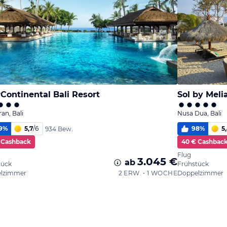
rContinental Bali Resort
Sol by Meli
an, Bali
Nusa Dua, Bali
9
%
5,7
/
6
98
%
5
934 Bew.
 Cashback
40 € Cashbac
Flug
3.045 €
ab
tück
Frühstück
lzimmer
2 ERW. • 1 WOCHE
Doppelzimmer