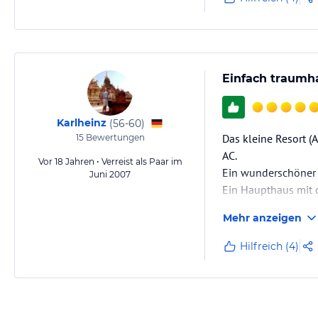
Einfach traumha
Karlheinz
(
56-60
)
Das kleine Resort (
15
Bewertungen
AC.
Vor 18 Jahren • Verreist als Paar im
Ein wunderschöner l
Juni 2007
Ein Haupthaus mit 
Die ganze Anlage be
Mehr anzeigen
Wir haben uns einf
In Lovina sind weni
Hilfreich (4)