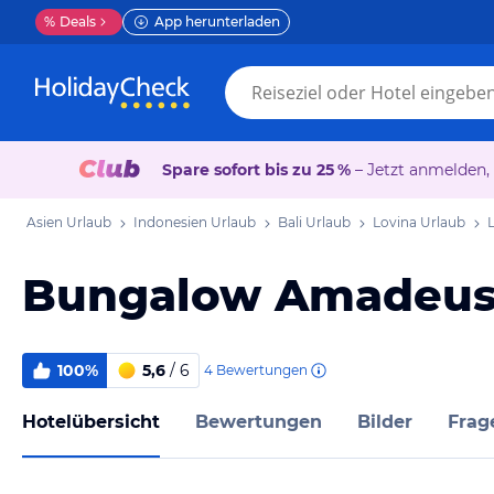
%
Deals
App herunterladen
Spare sofort bis zu 25 %
– Jetzt anmelden,
Asien Urlaub
Indonesien Urlaub
Bali Urlaub
Lovina Urlaub
Bungalow Amadeu
100%
5,6
/ 6
4
Bewertungen
Hotelübersicht
Bewertungen
Bilder
Frag