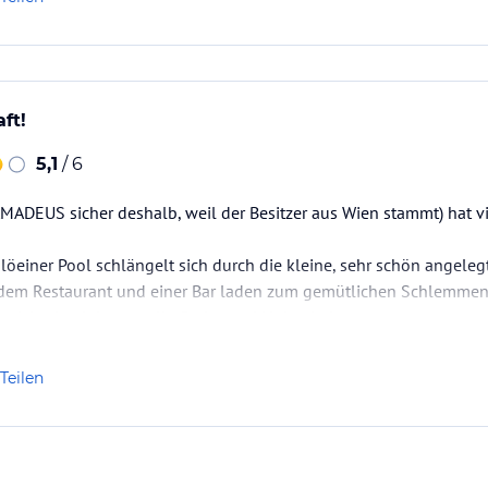
ft!
5,1
/ 6
AMADEUS sicher deshalb, weil der Besitzer aus Wien stammt) hat 
öeiner Pool schlängelt sich durch die kleine, sehr schön angeleg
dem Restaurant und einer Bar laden zum gemütlichen Schlemmen 
sticht durch kunstvolle Stein- und Holzarbeiten.
ach wohlgefühlt und konnten so nach unserem Trip durch Indones
ge Touristen;…
Teilen