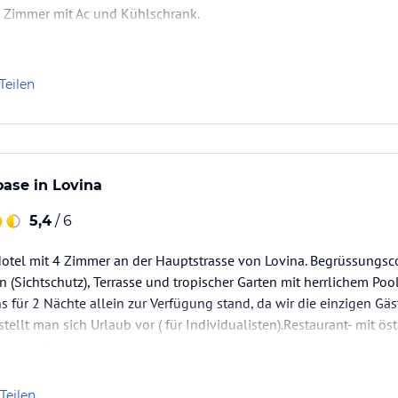
 Zimmer mit Ac und Kühlschrank.
 immer gern daran denken
Teilen
oase in Lovina
5,4
/ 6
Hotel mit 4 Zimmer an der Hauptstrasse von Lovina. Begrüssungsco
n (Sichtschutz), Terrasse und tropischer Garten mit herrlichem Poo
uns für 2 Nächte allein zur Verfügung stand, da wir die einzigen Gä
tellt man sich Urlaub vor ( für Individualisten).Restaurant- mit ös
he und Bar. Sehr bemühter Service, doch Qualität…
Teilen