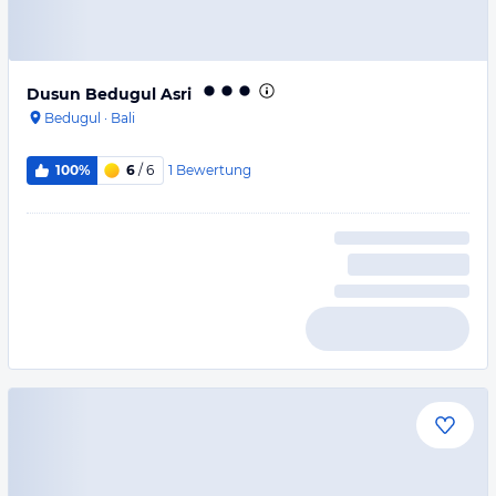
Dusun Bedugul Asri
Bedugul
·
Bali
1
Bewertung
100%
6
/ 6