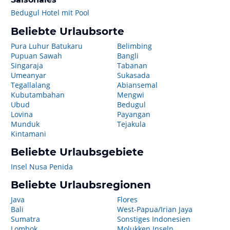
Bedugul Hotel mit Pool
Beliebte Urlaubsorte
Pura Luhur Batukaru
Belimbing
Pupuan Sawah
Bangli
Singaraja
Tabanan
Umeanyar
Sukasada
Tegallalang
Abiansemal
Kubutambahan
Mengwi
Ubud
Bedugul
Lovina
Payangan
Munduk
Tejakula
Kintamani
Beliebte Urlaubsgebiete
Insel Nusa Penida
Beliebte Urlaubsregionen
Java
Flores
Bali
West-Papua/Irian Jaya
Sumatra
Sonstiges Indonesien
Lombok
Molukken Inseln