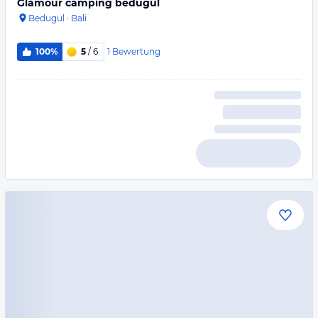
Glamour camping bedugul
Bedugul
·
Bali
1
Bewertung
100%
5
/ 6