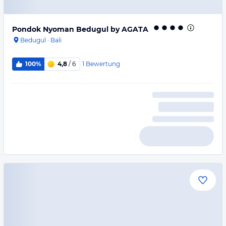
Pondok Nyoman Bedugul by AGATA
Bedugul
·
Bali
1
Bewertung
100%
4,8
/ 6