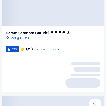
Homm Saranam Baturiti
Bedugul
·
Bali
2
Bewertungen
39%
4,2
/ 6