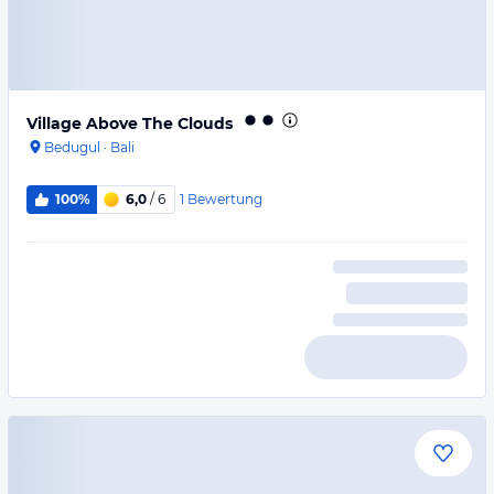
Village Above The Clouds
Bedugul
·
Bali
1
Bewertung
100%
6,0
/ 6