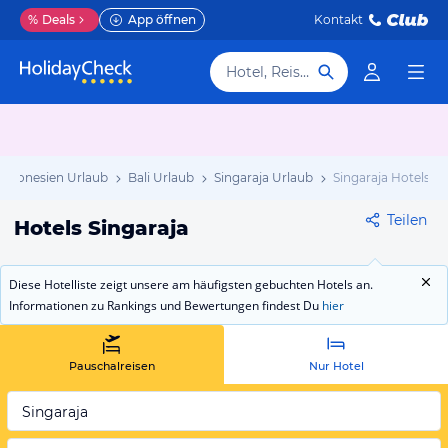
%
Deals
App öffnen
Kontakt
Hotel, Reiseziel
Indonesien Urlaub
Bali Urlaub
Singaraja Urlaub
Singaraja Hotels
Teilen
Hotels Singaraja
Diese Hotelliste zeigt unsere am häufigsten gebuchten Hotels an.
Informationen zu Rankings und Bewertungen findest Du
hier
Pauschalreisen
Nur Hotel
Singaraja