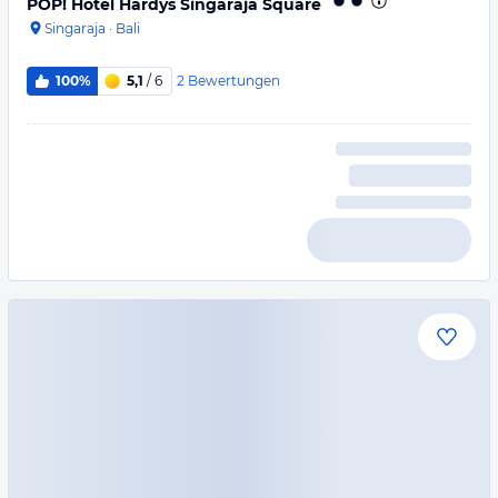
POP! Hotel Hardys Singaraja Square
Singaraja
·
Bali
2
Bewertungen
100%
5,1
/ 6