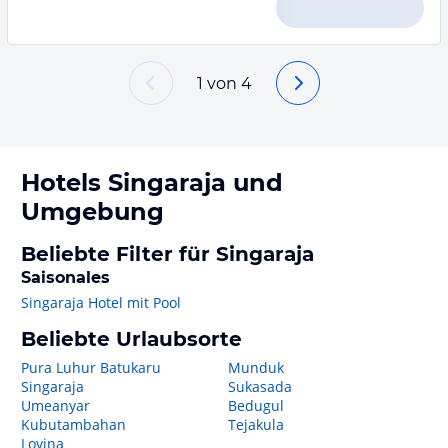
1
von
4
Hotels
Singaraja
und
Umgebung
Beliebte Filter für Singaraja
Saisonales
Singaraja Hotel mit Pool
Beliebte Urlaubsorte
Pura Luhur Batukaru
Munduk
Singaraja
Sukasada
Umeanyar
Bedugul
Kubutambahan
Tejakula
Lovina