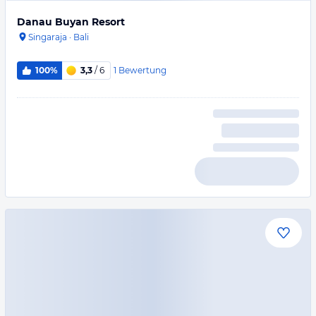
Danau Buyan Resort
Singaraja
·
Bali
1
Bewertung
100%
3,3
/ 6