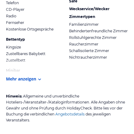
Safe
Telefon
Weckservice/Wecker
CD-Player
Radio
Zimmertypen
Fernseher
Familienzimmer
Kostenlose Ortsgespräche
Behindertenfreundliche Zimmer
Rollstuhlgerechte Zimmer
Bettentyp
Raucherzimmer
Kingsize
Schallisolierte Zimmer
Zustellbares Babybett
Nichtraucherzimmer
Zustellbett
Minibar
Mehr anzeigen
Hinweis:
Allgemeine und unverbindliche
Hoteliers-/Veranstalter-/Kataloginformationen. Alle Angaben ohne
Gewähr und ohne Prüfung durch HolidayCheck. Bitte lies vor der
Buchung die verbindlichen
Angebotsdetails
des jeweiligen
Veranstalters.