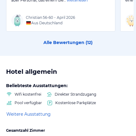
aber Personal, das einem die…
weiterlesen
eine 
Christian
56-60
•
April 2026
Aus Deutschland
Alle Bewertungen (
12
)
Hotel allgemein
Beliebteste Ausstattungen:
Wifi kostenfrei
Direkter Strandzugang
Pool verfügbar
Kostenlose Parkplätze
Weitere Ausstattung
Gesamtzahl Zimmer