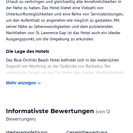
Urlaub zu verbringen und gleichzeitig alle Annehmlichkeiten in
der Nähe zu haben. Das Hotel bietet eine Vielzahl von
Unterkunftsmöglichkeiten und eine Reihe von Serviceleistungen,
um den Aufenthalt so angenehm wie möglich zu gestalten. Mit
seiner Nähe zu Sehenswürdigkeiten und dem pulsierenden
Nachtleben von St. Lawrence Gap ist das Hotel auch ein idealer
Ausgangspunkt, um die Umgebung zu erkunden.
Die Lage des Hotels
Das Blue Orchids Beach Hotel befindet sich in der malerischen
Gegend von Worthing an der Südküste von Barbados. Der
unberührte Strand vor der Tür bietet den Gästen die Möglichkeit,
die atemberaubenden Sonnenuntergänge zu genießen. In der
Mehr anzeigen
Nähe des Hotels finden Sie alle Annehmlichkeiten, die Sie für
einen komfortablen Aufenthalt benötigen. Das beliebte Viertel St.
Lawrence Gap mit seinen Restaurants, Einkaufsmöglichkeiten und
dem pulsierenden Nachtleben ist nur etwa 5 Autominuten
entfernt. In der Umgebung gibt es auch eine Vielzahl von
Informativste Bewertungen
(von
12
touristischen Attraktionen, darunter der Naturpark Graeme Hall
Bewertungen)
Bird Sanctuary, das Barbados-Museum und die Pferderennbahn
Garrison Savannah. Die Hauptstadt Bridgetown und der Flughafen
Weiterempfehlung
Gesamtbewertung