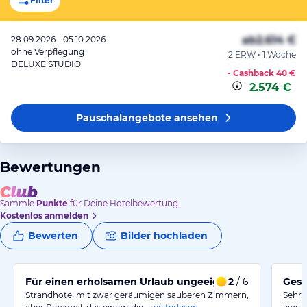
Filter
ab
2.614 €
28.09.2026 - 05.10.2026
ohne Verpflegung
2 ERW • 1 Woche
DELUXE STUDIO
- Cashback
40 €
2.574 €
Pauschalangebote
ansehen
Bewertungen
Sammle
Punkte
für Deine Hotelbewertung.
Kostenlos anmelden
Bewerten
Bilder hochladen
Für einen erholsamen Urlaub ungeeignet
2
/ 6
Gesa
Strandhotel mit zwar geräumigen sauberen Zimmern,
Sehr 