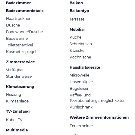
Badezimmer
Balkon
Badezimmerdetails
Balkontyp
Haartrockner
Terrasse
Dusche
Mobiliar
Badewanne/Dusche
Küche
Badewanne
Schreibtisch
Toilettenartikel
Sitzecke
Kosmetikspiegel
Kochnische
Zimmerservice
Haushaltsgeräte
Verfügbar
Mikrowelle
Stundenweise
Hosenbügler
Klimatisierung
Bügeleisen
Heizung
Kaffee- und
Teezubereitungsmöglichkeiten
Klimaanlage
Kühlschrank
TV-Empfang
Weitere Zimmerinformationen
Kabel-TV
Feuermelder
Multimedia