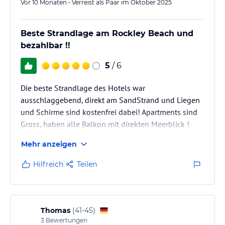
Vor 10 Monaten • Verreist als Paar im Oktober 2025
Beste Strandlage am Rockley Beach und
bezahlbar !!
5
/ 6
Die beste Strandlage des Hotels war
ausschlaggebend, direkt am SandStrand und Liegen
und Schirme sind kostenfrei dabei! Apartments sind
Gross, haben alle Balkon mit direkten Meerblick !
Personal ist immer super freundlich, die Appartments
Mehr anzeigen
sind mit allem eingerichtet zwar schon etwas älter
aber sehr sauber, AC und möbl. Balkon ! Wir waren
Hilfreich
Teilen
immer nach dem Ende unser MEINSCHIFF Kreuzfahrt
noch ein paar Tage dort und sind dann ganz privat
mit CONDOR nach FRA geflogen, den Stress mit der
organisierten An-& Abreise von…
Thomas
(
41-45
)
3
Bewertungen