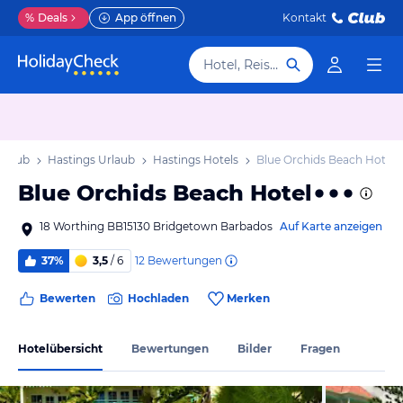
%
Deals
App öffnen
Kontakt
Hotel, Reiseziel
rlaub
Hastings Urlaub
Hastings Hotels
Blue Orchids Beach Hotel
Blue Orchids Beach Hotel
18 Worthing BB15130 Bridgetown Barbados
Auf Karte anzeigen
12
Bewertungen
37%
3,5
/ 6
Bewerten
Hochladen
Merken
Hotelübersicht
Bewertungen
Bilder
Fragen