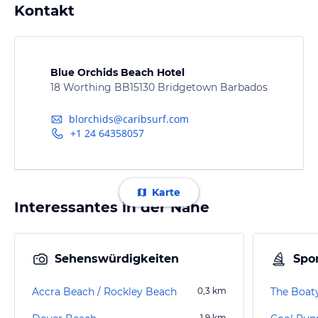
Kontakt
Blue Orchids Beach Hotel
18 Worthing BB15130 Bridgetown Barbados
blorchids@caribsurf.com
+1 24 64358057
Karte
Interessantes in der Nähe
Sehenswürdigkeiten
Spor
Accra Beach / Rockley Beach
0,3
km
The Boat
1,9
km