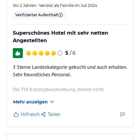
Vor 2 Jahren • Verreist als Familie im Juli 2024
Verifizierter Aufenthalt
Superschönes Hotel mit sehr netten
Angestellten
5
/ 6
3 Sterne Landeskategorie gebucht und auch erhalten.
Sehr freundliches Personal.
Die TUI Katalogbeschreibung stimmt nicht.
Naturpark Graeme Hall Bird Sanctuary beworben - hat
Mehr anzeigen
geschlossen.
Kinderspielzimmer - nicht vorhanden.
Hilfreich
Teilen
Kinderspielplatz - nicht vorhanden.
Geschäft/Hotelshop - nicht vorhanden.