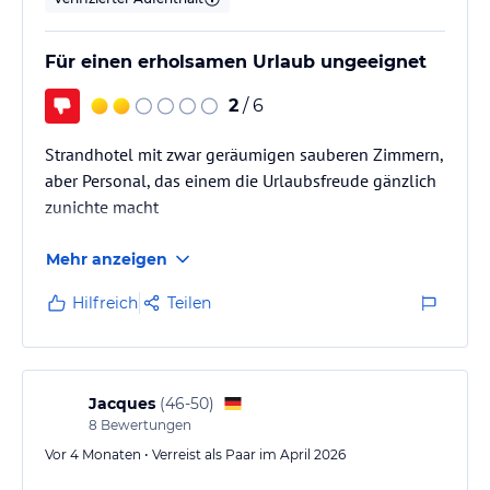
Das Blue Orchids Beach Hotel bietet eine Vielzahl von
Freizeitaktivitäten für die Gäste. Die Außenpoolanlage ist ideal für
Für einen erholsamen Urlaub ungeeignet
Erholung und Wassersportaktivitäten. Es gibt auch einen schönen
Garten und einen Spielplatz für die jüngeren Gäste. Das Hotel
2
/ 6
bietet auch ein umfangreiches Sportprogramm, darunter
Radfahren, Tennis, Boccia, Beachvolleyball und Golf. Im
Strandhotel mit zwar geräumigen sauberen Zimmern,
Wellnessbereich können die Gäste sich mit Massagen und Spa-
aber Personal, das einem die Urlaubsfreude gänzlich
Behandlungen verwöhnen lassen.
zunichte macht
Hinweis:
Verfasst von HolidayCheck mit Hilfe von KI. Alle
Angaben ohne Gewähr. Bitte lies vor der Buchung die
Mehr anzeigen
verbindlichen
Angebotsdetails
des jeweiligen Veranstalters.
Hilfreich
Teilen
Jacques
(
46-50
)
8
Bewertungen
Vor 4 Monaten • Verreist als Paar im April 2026