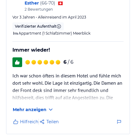
250,25 BBD Touristengebühr mussten wir bei Ankunft
Esther
(
66-70
)
sofort bezahlen.
2
Bewertungen
Ist auf der TUI Seite gar nicht erwähnt und bei
Vor 3 Jahren • Alleinreisend im April 2023
Check24 steht unter TUI Deutschland bei 3* Hotel 2,5
Verifizierter Aufenthalt
$ pro Zimmer und Nacht.
Appartment (1 Schlafzimmer) Meerblick
Immer wieder!
6
/ 6
Ich war schon öfters in diesem Hotel und fühle mich
dort sehr wohl. Die Lage ist einzigartig. Die Damen an
der Front desk sind immer sehr freundlich und
hilfsbereit, dies trifft auf alle Angestellten zu. Die
Appartements sind schon etwas älter, aber sehr
Mehr anzeigen
sauber und zweckmässig eingerichtet.
Hilfreich
Teilen