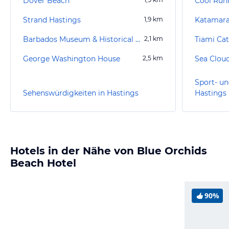
Dover Beach
Strand Hastings
1,9
km
Katamara
Barbados Museum & Historical Society
2,1
km
Tiami Ca
George Washington House
2,5
km
Sea Clou
Sport- un
Sehenswürdigkeiten in Hastings
Hastings
Hotels in der Nähe von Blue Orchids
Beach Hotel
90%