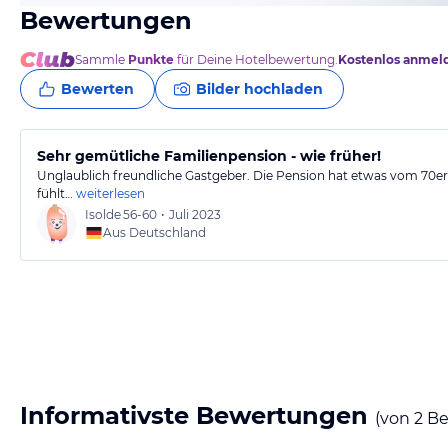
Bewertungen
Sammle
Punkte
für Deine Hotelbewertung.
Kostenlos anmel
Bewerten
Bilder hochladen
Sehr gemütliche Familienpension - wie früher!
Unglaublich freundliche Gastgeber. Die Pension hat etwas vom 70
fühlt…
weiterlesen
Isolde
56-60
•
Juli 2023
Aus Deutschland
Informativste Bewertungen
(von
2
Be