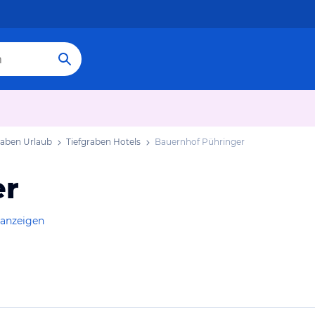
raben Urlaub
Tiefgraben Hotels
Bauernhof Pühringer
er
 anzeigen