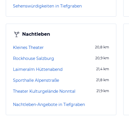
Sehenswürdigkeiten in Tiefgraben
Nachtleben
Kleines Theater
20,8
km
Rockhouse Salzburg
20,9
km
Laimeralm Hüttenabend
21,4
km
Sporthalle Alpenstraße
21,8
km
Theater Kulturgelände Nonntal
21,9
km
Nachtleben-Angebote in Tiefgraben