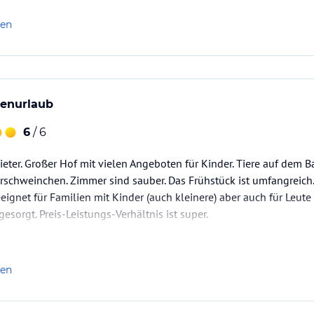
len
ienurlaub
6
/ 6
ieter. Großer Hof mit vielen Angeboten für Kinder. Tiere auf dem 
schweinchen. Zimmer sind sauber. Das Frühstück ist umfangreich.
eignet für Familien mit Kinder (auch kleinere) aber auch für Leu
" gesorgt. Preis-Leistungs-Verhältnis ist super.
len