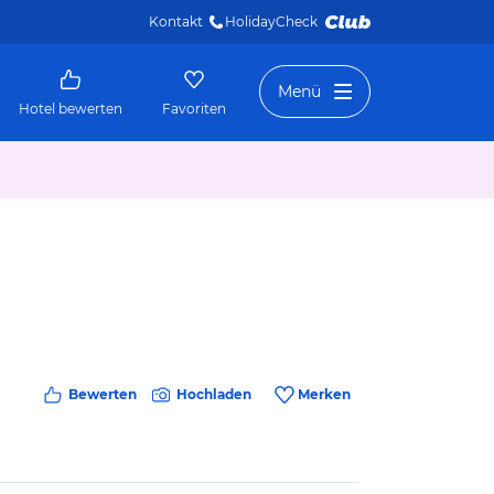
Kontakt
HolidayCheck 
Menü
Hotel bewerten
Favoriten
Bewerten
Hochladen
Merken