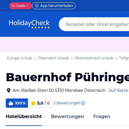
%
Deals
App herunterladen
Europa Urlaub
Österreich Urlaub
Oberösterreich Urlaub
Tiefg
Bauernhof Pühring
Am Weißen Stein 50 5310 Mondsee Österreich
Auf Karte
100%
5,0
/ 6
2
Bewertungen
Hotelübersicht
Bewertungen
Fragen