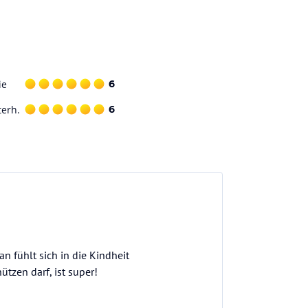
ie
6
terh.
6
 fühlt sich in die Kindheit
tzen darf, ist super!