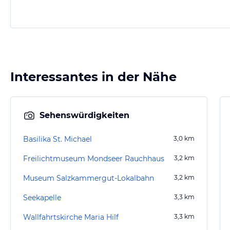
Interessantes in der Nähe
Sehenswürdigkeiten
Basilika St. Michael
3,0
km
Freilichtmuseum Mondseer Rauchhaus
3,2
km
Museum Salzkammergut-Lokalbahn
3,2
km
Seekapelle
3,3
km
Wallfahrtskirche Maria Hilf
3,3
km