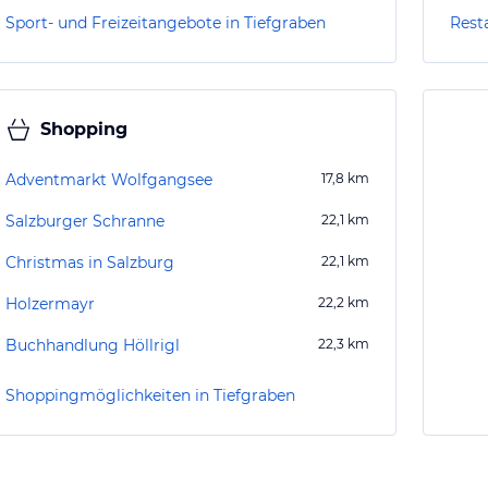
Sport- und Freizeitangebote in Tiefgraben
Rest
Shopping
Adventmarkt Wolfgangsee
17,8
km
Salzburger Schranne
22,1
km
Christmas in Salzburg
22,1
km
Holzermayr
22,2
km
Buchhandlung Höllrigl
22,3
km
Shoppingmöglichkeiten in Tiefgraben