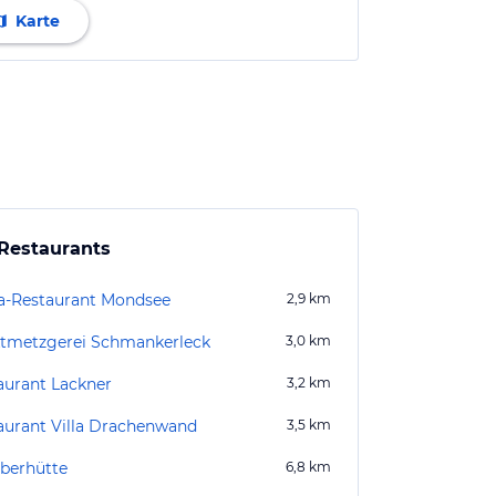
Karte
Restaurants
a-Restaurant Mondsee
2,9
km
tmetzgerei Schmankerleck
3,0
km
aurant Lackner
3,2
km
aurant Villa Drachenwand
3,5
km
berhütte
6,8
km