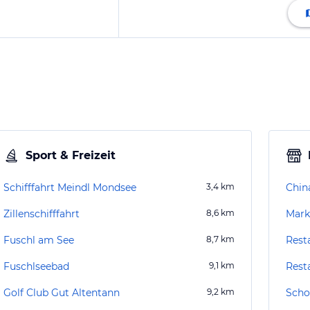
Sport & Freizeit
Schifffahrt Meindl Mondsee
3,4
km
Chin
Zillenschifffahrt
8,6
km
Mark
Fuschl am See
8,7
km
Rest
Fuschlseebad
9,1
km
Rest
Golf Club Gut Altentann
9,2
km
Scho