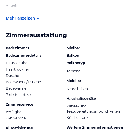
Angeln
Mehr anzeigen
Zimmerausstattung
Badezimmer
Minibar
Badezimmerdetails
Balkon
Hausschuhe
Balkontyp
Haartrockner
Terrasse
Dusche
Mobiliar
Badewanne/Dusche
Badewanne
Schreibtisch
Toilettenartikel
Haushaltsgeräte
Zimmerservice
Kaffee- und
Teezubereitungsmöglichkeiten
Verfügbar
Kühlschrank
24h Service
Weitere Zimmerinformationen
Klimatisierung