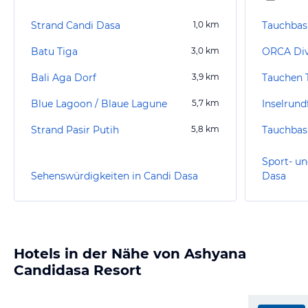
Strand Candi Dasa
1,0
km
Tauchbas
Batu Tiga
3,0
km
ORCA Div
Bali Aga Dorf
3,9
km
Tauchen 
Blue Lagoon / Blaue Lagune
5,7
km
Inselrund
Strand Pasir Putih
5,8
km
Sport- un
Sehenswürdigkeiten in Candi Dasa
Dasa
Hotels in der Nähe von Ashyana
Candidasa Resort