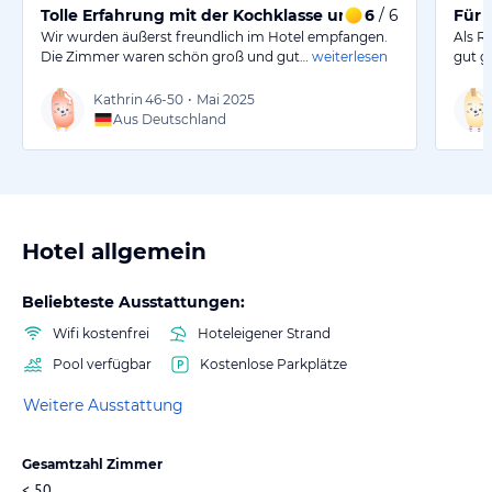
Tolle Erfahrung mit der Kochklasse und schönem Pool
6
/ 6
Für 
Wir wurden äußerst freundlich im Hotel empfangen.
Als R
Die Zimmer waren schön groß und gut…
weiterlesen
gut g
Kathrin
46-50
•
Mai 2025
Aus Deutschland
Hotel allgemein
Beliebteste Ausstattungen:
Wifi kostenfrei
Hoteleigener Strand
Pool verfügbar
Kostenlose Parkplätze
Weitere Ausstattung
Gesamtzahl Zimmer
< 50