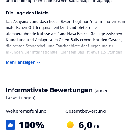
und der königlichen balinesischen Badeanlage Tirtagangga.
Die Lage des Hotels
Das Ashyana Candidasa Beach Resort liegt nur 5 Fahrminuten vom
malerischen Ort Tenganan entfernt und bietet eine
atemberaubende Kulisse am Candidasa Beach. Die Lage zwischen
Klungkung und Amlapura im Osten Balis ermöglicht den Gästen,
die besten Schnorchel- und Tauchgebiete der Umgebung zu
erkunden. Der internationale Flughafen Bali ist etwa 1,5 Stunden
Fahrtzeit entfernt.
Mehr anzeigen
Zimmer / Unterbringung im Hotel
Das Resort verfügt über 12 Zimmer, die den Gästen einen
komfortablen Aufenthalt bieten. Die Bungalows sind mit einem
Informativste Bewertungen
(von
4
Balkon ausgestattet, von dem aus Sie entweder einen Blick auf
den Garten oder das Meer genießen können. Zur Ausstattung
Bewertungen)
gehören eine Minibar, ein Kühlschrank und ein eigenes
Badezimmer mit Pflegeprodukten. An der 24-Stunden-Rezeption
Weiterempfehlung
Gesamtbewertung
steht Ihnen ein Safe zur Verfügung und das Resort bietet auch
100
%
6,0
einen Wäscheservice und einen Tourenschalter.
/ 6