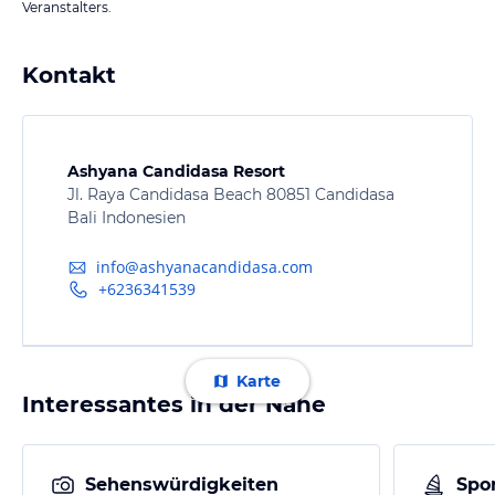
Veranstalters.
Kontakt
Ashyana Candidasa Resort
Jl. Raya Candidasa Beach 80851 Candidasa
Bali Indonesien
info@ashyanacandidasa.com
+6236341539
Karte
Interessantes in der Nähe
Sehenswürdigkeiten
Spor