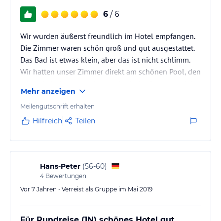
6
/ 6
Wir wurden äußerst freundlich im Hotel empfangen.
Die Zimmer waren schön groß und gut ausgestattet.
Das Bad ist etwas klein, aber das ist nicht schlimm.
Wir hatten unser Zimmer direkt am schönen Pool, den
wir mehrfach benutzt haben. Auch der Strand und das
Mehr anzeigen
Meer sind direkt vor der Tür. Das Essen im
angeschlossenen Restaurant ist geschmackvoll, aber
Meilengutschrift erhalten
relativ teuer. Das Frühstück ist übersichtlich, aber
Hilfreich
Teilen
lecker. Fußläufig sind einige tolle Restaurants
erreichbar. Besonders empfehlenswert ist die Cooking
Class im Hotel…
Hans-Peter
(
56-60
)
4
Bewertungen
Vor 7 Jahren • Verreist als Gruppe im Mai 2019
Für Rundreise (1N) schönes Hotel gut