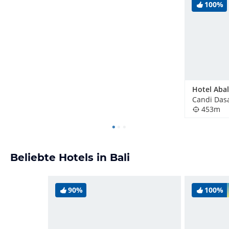
100%
Candi Dasa
453m
Beliebte Hotels in Bali
90%
100%