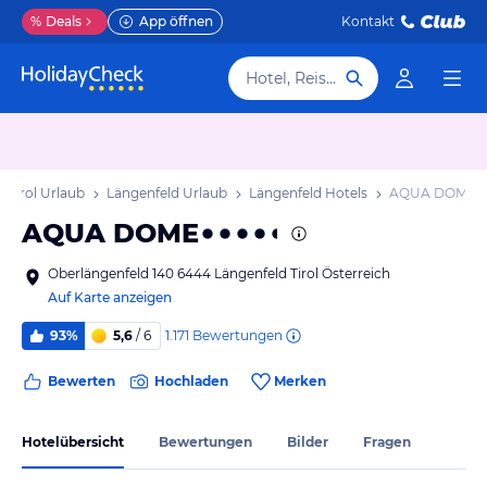
%
Deals
App öffnen
Kontakt
Hotel, Reiseziel
Tirol Urlaub
Längenfeld Urlaub
Längenfeld Hotels
AQUA DOME
AQUA DOME
Oberlängenfeld 140 6444 Längenfeld Tirol Österreich
Auf Karte anzeigen
1.171
Bewertungen
93%
5,6
/ 6
Bewerten
Hochladen
Merken
Hotelübersicht
Bewertungen
Bilder
Fragen