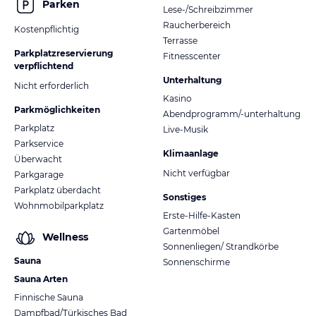
Parken
Lese-/Schreibzimmer
Raucherbereich
Kostenpflichtig
Terrasse
Parkplatzreservierung
Fitnesscenter
verpflichtend
Unterhaltung
Nicht erforderlich
Kasino
Parkmöglichkeiten
Abendprogramm/-unterhaltung
Parkplatz
Live-Musik
Parkservice
Klimaanlage
Überwacht
Nicht verfügbar
Parkgarage
Parkplatz überdacht
Sonstiges
Wohnmobilparkplatz
Erste-Hilfe-Kasten
Gartenmöbel
Wellness
Sonnenliegen/ Strandkörbe
Sauna
Sonnenschirme
Sauna Arten
Finnische Sauna
Dampfbad/Türkisches Bad