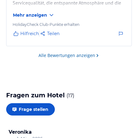
Servicequalität, die entspannte Atmosphäre und die
beeindruckende Lage inmitten der Tiroler Bergwelt
Mehr anzeigen
machen den Aufenthalt zu etwas Besonderem. Wir
haben uns rundum wohlgefühlt und kommen sehr
HolidayCheck Club-Punkte erhalten
gerne wieder.
Hilfreich
Teilen
Alle Bewertungen anzeigen
Fragen zum Hotel
(
17
)
Frage stellen
Veronika