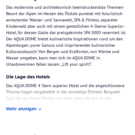
Das modernste und architektonisch beeindruckendste Thermen-
Resort der Alpen im Herzen des Ötztals punktet mit futuristisch
anmutender Wasser- und Saunawelt, SPA & Fitness, separater
Kinderwelt aber auch mit einem gemütlichen 4-Sterne-Superior-
Hotel, für dessen Gäste das preisgekrönte SPA 3000 reserviert ist.
Der AQUA DOME bietet kulinarische Inspirationen rund um den
Alpenbogen: purer Genuss und inspirierender kulinarischer
Kulturaustausch! Von Bergen und Kraftorten, von Wärme und
Wasser umgeben, kann man sich im AQUA DOME in
Urlaubswonnen fallen lassen: „Lift your spirit!“.
Die Lage des Hotels
Das AQUA DOME 4 Stern superior Hotel und die angeschlossene
Therme liegen eingebettet in der einmalige Ötztaler Bergwelt.
Egal ob von Ihrem Zimmer aus oder wenn Sie sich in den
einzigartigen Aussen-Becken der Therme entspannen, überall
Mehr anzeigen
genießen Sie einen atemberaubenden Blick auf die imposanten
Berggipfel.
Das Ötztal erwartet Sie mit einem Freizeit-, Kultur- und
Sportangebot, das Sie überraschen wird. Im Sommer wählen Sie