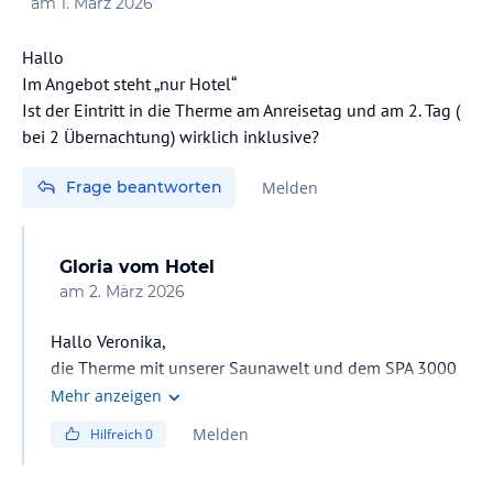
am
1. März 2026
Hallo
Im Angebot steht „nur Hotel“
Ist der Eintritt in die Therme am Anreisetag und am 2. Tag (
bei 2 Übernachtung) wirklich inklusive?
Frage beantworten
Melden
Gloria
vom Hotel
am
2. März 2026
Hallo Veronika,
die Therme mit unserer Saunawelt und dem SPA 3000
steht unseren Gästen am Anreisetag ab 9 Uhr bis zum
Mehr anzeigen
Abreisetag bis 11 Uhr zur Verfügung.
Melden
Hilfreich
0