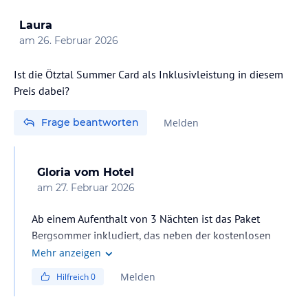
Laura
am
26. Februar 2026
Ist die Ötztal Summer Card als Inklusivleistung in diesem
Preis dabei?
Frage beantworten
Melden
Gloria
vom Hotel
am
27. Februar 2026
Ab einem Aufenthalt von 3 Nächten ist das Paket
Bergsommer inkludiert, das neben der kostenlosen
Nutzung der Bergbahnen Sölden, auch die öffentlichen
Mehr anzeigen
Verkehrsmittel im Tal sowie weitere Annehmlichkeiten
Melden
Hilfreich
0
beinhaltet. Dieses Paket erhalten unsere Gäste bei
Direktbuchungen im AQUA DOME, nicht aber bei