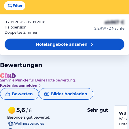
Filter
ab
967 €
03.09.2026 - 05.09.2026
Halbpension
2 ERW • 2 Nächte
Doppeltes Zimmer
Hotelangebote
ansehen
Bewertungen
Sammle
Punkte
für Deine Hotelbewertung.
Kostenlos anmelden
Bewerten
Bilder hochladen
5,6
Sehr gut
/ 6
Wund
Besonders gut bewertet:
Wir w
Wellnessparadies
Hotel