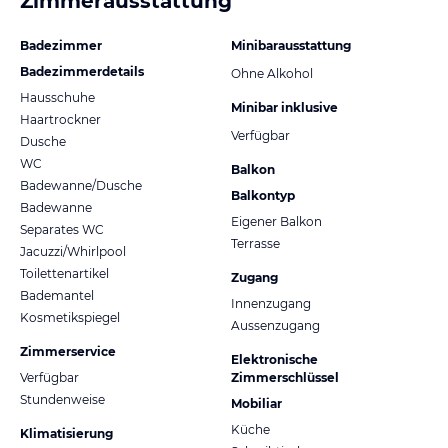
Zimmerausstattung
Badezimmer
Minibarausstattung
Badezimmerdetails
Ohne Alkohol
Hausschuhe
Minibar inklusive
Haartrockner
Verfügbar
Dusche
WC
Balkon
Badewanne/Dusche
Balkontyp
Badewanne
Eigener Balkon
Separates WC
Terrasse
Jacuzzi/Whirlpool
Toilettenartikel
Zugang
Bademantel
Innenzugang
Kosmetikspiegel
Aussenzugang
Zimmerservice
Elektronische
Verfügbar
Zimmerschlüssel
Stundenweise
Mobiliar
Küche
Klimatisierung