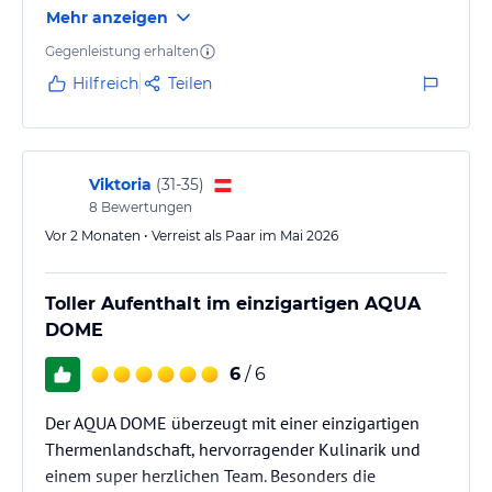
Mehr anzeigen
kleinen Adventsmarkt waren sehr beeindruckend
gewesen!
Gegenleistung erhalten
Hilfreich
Teilen
Viktoria
(
31-35
)
8
Bewertungen
Vor 2 Monaten • Verreist als Paar im Mai 2026
Toller Aufenthalt im einzigartigen AQUA
DOME
6
/ 6
Der AQUA DOME überzeugt mit einer einzigartigen
Thermenlandschaft, hervorragender Kulinarik und
einem super herzlichen Team. Besonders die