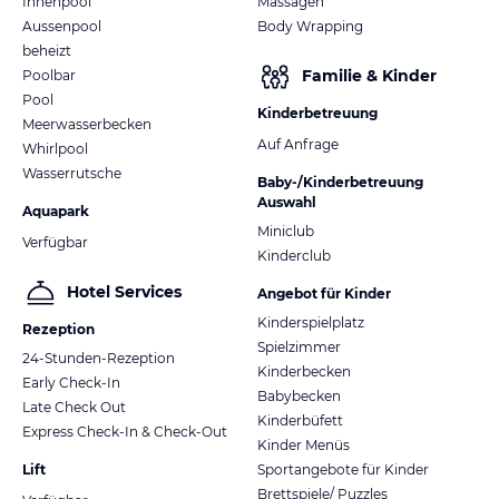
Innenpool
Massagen
Aussenpool
Body Wrapping
beheizt
Familie & Kinder
Poolbar
Pool
Kinderbetreuung
Meerwasserbecken
Auf Anfrage
Whirlpool
Wasserrutsche
Baby-/Kinderbetreuung
Auswahl
Aquapark
Miniclub
Verfügbar
Kinderclub
Hotel Services
Angebot für Kinder
Kinderspielplatz
Rezeption
Spielzimmer
24-Stunden-Rezeption
Kinderbecken
Early Check-In
Babybecken
Late Check Out
Kinderbüfett
Express Check-In & Check-Out
Kinder Menüs
Lift
Sportangebote für Kinder
Brettspiele/ Puzzles