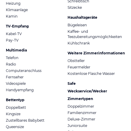
Schreibtisch
Heizung
Sitzecke
Klimaanlage
Kamin
Haushaltsgeräte
Bügeleisen
TV-Empfang
Kaffee- und
Kabel-TV
Teezubereitungsmöglichkeiten
Pay-TV
Kühlschrank
Multimedia
Weitere Zimmerinformationen
Telefon
Obstteller
Radio
Feuermelder
Computeranschluss
Kostenlose Flasche Wasser
Fernseher
Videospiele
Safe
Handyempfang
Weckservice/Wecker
Zimmertypen
Bettentyp
Doppelzimmer
Doppelbett
Familienzimmer
Kingsize
Deluxe-Zimmer
Zustellbares Babybett
Juniorsuite
Queensize