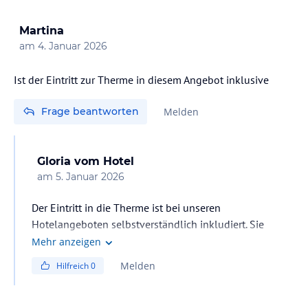
Buchung über Drittanbieter.
Martina
am
4. Januar 2026
Ist der Eintritt zur Therme in diesem Angebot inklusive
Frage beantworten
Melden
Gloria
vom Hotel
am
5. Januar 2026
Der Eintritt in die Therme ist bei unseren
Hotelangeboten selbstverständlich inkludiert. Sie
können während Ihres Aufenthalts alle
Mehr anzeigen
Thermenbereiche inklusive der Saunawelt, dem
Melden
Hilfreich
0
Fitnessbereich sowie dem exklusiven SPA3000
uneingeschränkt nutzen.