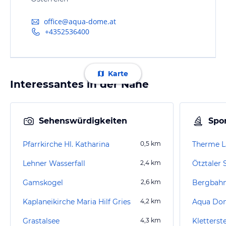
office@aqua-dome.at
+4352536400
Karte
Interessantes in der Nähe
Sehenswürdigkeiten
Spor
Pfarrkirche Hl. Katharina
0,5
km
Therme L
Lehner Wasserfall
2,4
km
Ötztaler
Gamskogel
2,6
km
Bergbahn
Kaplaneikirche Maria Hilf Gries
4,2
km
Aqua Do
Grastalsee
4,3
km
Kletterst