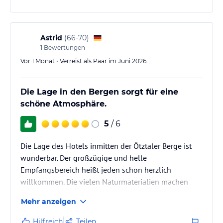
zB von Herrn Sliti Mounir sehr gut begleitet. Am
Freitag hat die Therme bis 24 Uhr geöffnet was uns
mit dem Mondscheinbaden einen außergewöhnlich
schönen Start in das Wochenende…
Astrid
(
66-70
)
1
Bewertungen
Vor 1 Monat • Verreist als Paar im Juni 2026
Die Lage in den Bergen sorgt für eine
schöne Atmosphäre.
5
/ 6
Die Lage des Hotels inmitten der Ötztaler Berge ist
wunderbar. Der großzügige und helle
Empfangsbereich heißt jeden schon herzlich
willkommen. Die vielen Naturmaterialien machen
einen gemütlichen Eindruck. Alles läuft ohne Hektik
Mehr anzeigen
und in entspannter Atmosphäre ab.
Hilfreich
Teilen