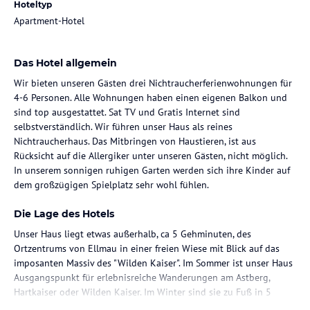
Hoteltyp
Apartment-Hotel
Das Hotel allgemein
Wir bieten unseren Gästen drei Nichtraucherferienwohnungen für
4-6 Personen. Alle Wohnungen haben einen eigenen Balkon und
sind top ausgestattet. Sat TV und Gratis Internet sind
selbstverständlich. Wir führen unser Haus als reines
Nichtraucherhaus. Das Mitbringen von Haustieren, ist aus
Rücksicht auf die Allergiker unter unseren Gästen, nicht möglich.
In unserem sonnigen ruhigen Garten werden sich ihre Kinder auf
dem großzügigen Spielplatz sehr wohl fühlen.
Die Lage des Hotels
Unser Haus liegt etwas außerhalb, ca 5 Gehminuten, des
Ortzentrums von Ellmau in einer freien Wiese mit Blick auf das
imposanten Massiv des "Wilden Kaiser". Im Sommer ist unser Haus
Ausgangspunkt für erlebnisreiche Wanderungen am Astberg,
Hartkaiser oder Wilden Kaiser. Im Winter sind sie zu Fuß in 5
Minuten an der Talstation der "Astbergbahn" und damit sind sie in