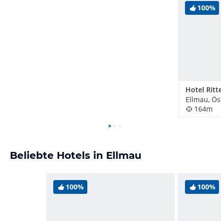
100%
Ellmau, Ös
164m
Beliebte Hotels in Ellmau
100%
100%