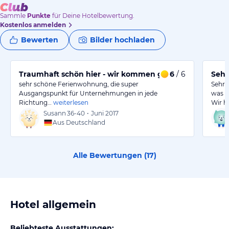
Sammle
Punkte
für Deine Hotelbewertung.
Kostenlos anmelden
Bewerten
Bilder hochladen
Traumhaft schön hier - wir kommen gerne wieder!
6
/ 6
Sehr
sehr schöne Ferienwohnung, die super
Sehr 
Ausgangspunkt für Unternehmungen in jede
was m
Richtung…
weiterlesen
Wir h
Susann
36-40
•
Juni 2017
Aus Deutschland
Alle Bewertungen (
17
)
Hotel allgemein
Beliebteste Ausstattungen: