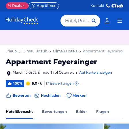
%
Deals
App öffnen
Kontakt
Hotel, Reiseziel
rol Urlaub
Ellmau Urlaub
Ellmau Hotels
Appartment Feyersinger
Appartment Feyersinger
March 15 6352 Ellmau Tirol Österreich
Auf Karte anzeigen
17
Bewertungen
100%
6,0
/ 6
Bewerten
Hochladen
Merken
Hotelübersicht
Bewertungen
Bilder
Fragen