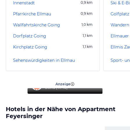
Innenstadt
0,9
km
Ski & E-B
Pfarrkirche Ellmau
0,9
km
Golfplatz
Wallfahrtskirche Going
1,0
km
Wandern
Dorfplatz Going
1,1
km
Ellmauer
Kirchplatz Going
1,1
km
Ellmis Za
Sehenswürdigkeiten in Ellmau
Sport- un
“
Top Urlaub
”
Anzeige
David
(
41-45
)
Hotels in der Nähe von Appartment
Feyersinger