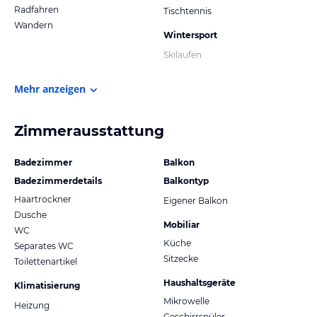
Radfahren
Tischtennis
Wandern
Wintersport
Skilaufen
Mehr anzeigen
Zimmerausstattung
Badezimmer
Balkon
Badezimmerdetails
Balkontyp
Haartrockner
Eigener Balkon
Dusche
Mobiliar
WC
Küche
Separates WC
Sitzecke
Toilettenartikel
Haushaltsgeräte
Klimatisierung
Mikrowelle
Heizung
Geschirrspüler