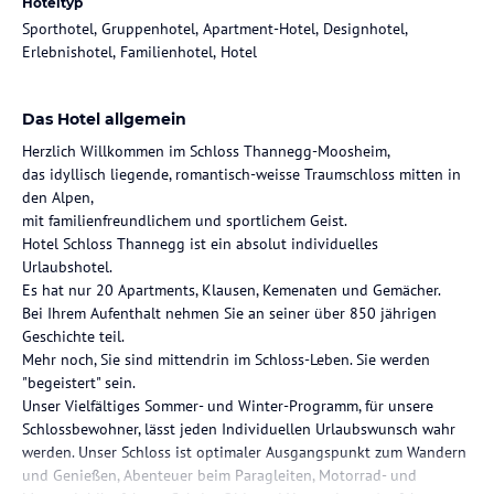
Hoteltyp
Sporthotel, Gruppenhotel, Apartment-Hotel, Designhotel,
Erlebnishotel, Familienhotel, Hotel
Das Hotel allgemein
Herzlich Willkommen im Schloss Thannegg-Moosheim,
das idyllisch liegende, romantisch-weisse Traumschloss mitten in
den Alpen,
mit familienfreundlichem und sportlichem Geist.
Hotel Schloss Thannegg ist ein absolut individuelles
Urlaubshotel.
Es hat nur 20 Apartments, Klausen, Kemenaten und Gemächer.
Bei Ihrem Aufenthalt nehmen Sie an seiner über 850 jährigen
Geschichte teil.
Mehr noch, Sie sind mittendrin im Schloss-Leben. Sie werden
"begeistert" sein.
Unser Vielfältiges Sommer- und Winter-Programm, für unsere
Schlossbewohner, lässt jeden Individuellen Urlaubswunsch wahr
werden. Unser Schloss ist optimaler Ausgangspunkt zum Wandern
und Genießen, Abenteuer beim Paragleiten, Motorrad- und