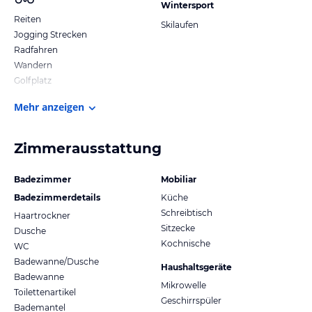
Wintersport
Reiten
Skilaufen
Jogging Strecken
Radfahren
Wandern
Golfplatz
Mehr anzeigen
Zimmerausstattung
Badezimmer
Mobiliar
Badezimmerdetails
Küche
Schreibtisch
Haartrockner
Sitzecke
Dusche
Kochnische
WC
Badewanne/Dusche
Haushaltsgeräte
Badewanne
Mikrowelle
Toilettenartikel
Geschirrspüler
Bademantel