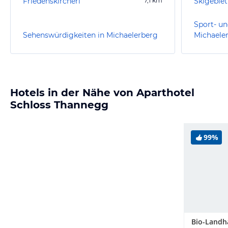
Friedenskircherl
7,1
km
Skigebiet
Sport- un
Sehenswürdigkeiten in Michaelerberg
Michaele
Hotels in der Nähe von Aparthotel
Schloss Thannegg
99%