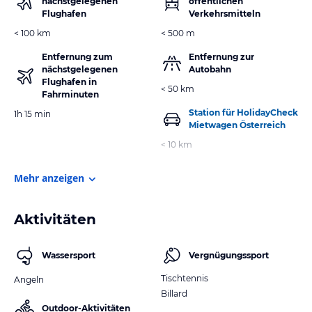
nächstgelegenen
öffentlichen
Flughafen
Verkehrsmitteln
< 100 km
< 500 m
Entfernung zum
Entfernung zur
nächstgelegenen
Autobahn
Flughafen in
< 50 km
Fahrminuten
Station für HolidayCheck
1h 15 min
Mietwagen Österreich
< 10 km
Mehr anzeigen
Aktivitäten
Wassersport
Vergnügungssport
Tischtennis
Angeln
Billard
Outdoor-Aktivitäten