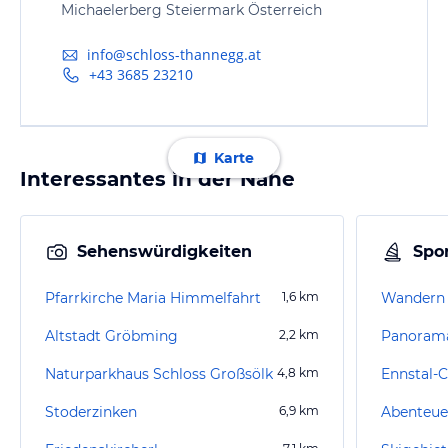
Michaelerberg Steiermark Österreich
info@schloss-thannegg.at
+43 3685 23210
Karte
Interessantes in der Nähe
Sehenswürdigkeiten
Spor
Pfarrkirche Maria Himmelfahrt
1,6
km
Wandern 
Altstadt Gröbming
2,2
km
Panoram
Naturparkhaus Schloss Großsölk
4,8
km
Ennstal-C
Stoderzinken
6,9
km
Abenteue