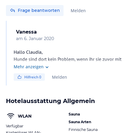
Frage beantworten
Melden
Vanessa
am
6. Januar 2020
Hallo Claudia,
Hunde sind dort kein Problem, wenn ihr sie zuvor mit
ankündigt.
Mehr anzeigen
Es kann nur passieren, dass euch zwischendrin der
Melden
Hilfreich
0
kleine Schlosskater über den Weg läuft.
Aber ansonsten ist es kein Problem.
Hotelausstattung Allgemein
Liebe Grüße
Vanessa
Sauna
WLAN
Sauna Arten
Verfügbar
Finnische Sauna
Kostenloser WLAN-