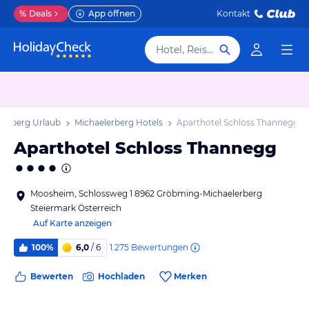
%
Deals
App öffnen
Kontakt
Hotel, Reiseziel
lerberg Urlaub
Michaelerberg Hotels
Aparthotel Schloss Thannegg
Aparthotel Schloss Thannegg
Moosheim, Schlossweg 1 8962 Gröbming-Michaelerberg
Steiermark Österreich
Auf Karte anzeigen
1.275
Bewertungen
100%
6,0
/ 6
Bewerten
Hochladen
Merken