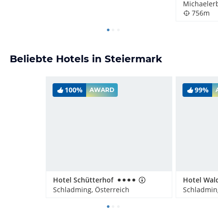
Michaelerb
756m
Beliebte Hotels in Steiermark
100%
99%
AWARD
Hotel Schütterhof
Hotel Wal
Schladming, Österreich
Schladming