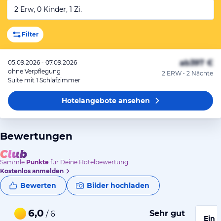
2 Erw, 0 Kinder, 1 Zi.
Filter
ab
397 €
05.09.2026 - 07.09.2026
ohne Verpflegung
2 ERW • 2 Nächte
Suite mit 1 Schlafzimmer
Hotelangebote
ansehen
Bewertungen
Sammle
Punkte
für Deine Hotelbewertung.
Kostenlos anmelden
Bewerten
Bilder hochladen
6,0
Sehr gut
/ 6
Ein 