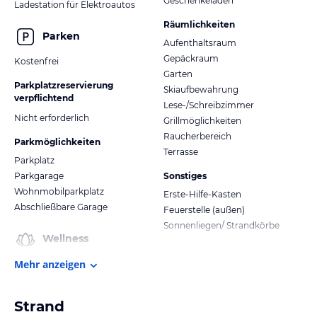
Geschenkeladen
Ladestation für Elektroautos
Räumlichkeiten
Parken
Aufenthaltsraum
Gepäckraum
Kostenfrei
Garten
Parkplatzreservierung
Skiaufbewahrung
verpflichtend
Lese-/Schreibzimmer
Nicht erforderlich
Grillmöglichkeiten
Raucherbereich
Parkmöglichkeiten
Terrasse
Parkplatz
Parkgarage
Sonstiges
Wohnmobilparkplatz
Erste-Hilfe-Kasten
Abschließbare Garage
Feuerstelle (außen)
Sonnenliegen/ Strandkörbe
Wellness
Mehr anzeigen
Strand