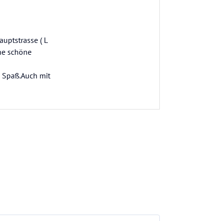
uptstrasse ( L
ine schöne
b Spaß.Auch mit