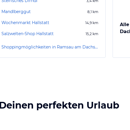
Steirisches Dirndl
3,4
km
Mandlberggut
8,1
km
Wochenmarkt Hallstatt
14,9
km
All
Dac
Salzwelten-Shop Hallstatt
15,2
km
Shoppingmöglichkeiten in Ramsau am Dachstein
 Deinen perfekten Urlaub