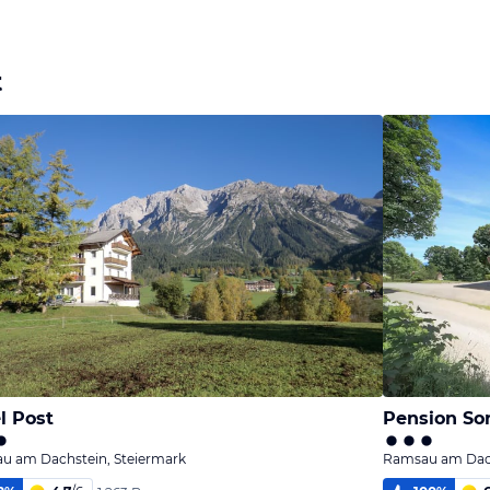
t
l Post
Pension S
u am Dachstein, Steiermark
Ramsau am Dach