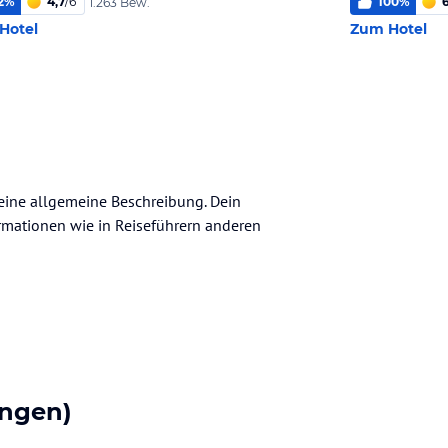
2
%
4,7
/
6
100
%
1.263 Bew.
Hotel
Zum Hotel
keine allgemeine Beschreibung. Dein
nformationen wie in Reiseführern anderen
ngen)