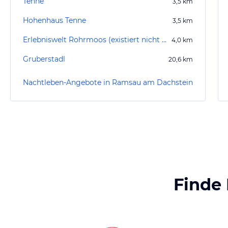
Tenne
3,5
km
Hohenhaus Tenne
3,5
km
Erlebniswelt Rohrmoos (existiert nicht mehr)
4,0
km
Gruberstadl
20,6
km
Nachtleben-Angebote in Ramsau am Dachstein
Finde