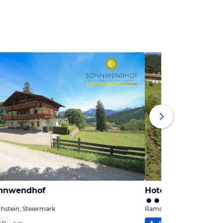
onnwendhof
Hotel Sporthof Aus
stein, Steiermark
Ramsau am Dachstein, St