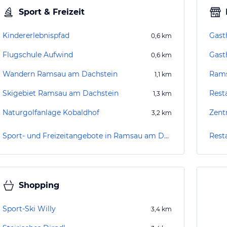
Sport & Freizeit
Kindererlebnispfad
Gast
0,6
km
Flugschule Aufwind
Gast
0,6
km
Wandern Ramsau am Dachstein
Rams
1,1
km
Skigebiet Ramsau am Dachstein
Rest
1,3
km
Naturgolfanlage Kobaldhof
Zent
3,2
km
Sport- und Freizeitangebote in Ramsau am Dachstein
Rest
Shopping
Sport-Ski Willy
3,4
km