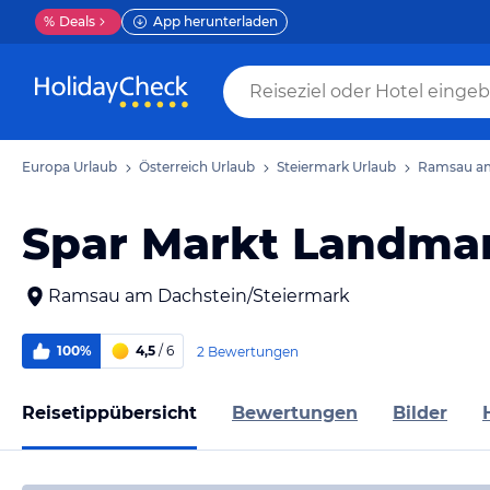
%
Deals
App herunterladen
Europa Urlaub
Österreich Urlaub
Steiermark Urlaub
Ramsau am
Spar Markt Landma
Ramsau am Dachstein/Steiermark
100%
4,5
/ 6
2 Bewertungen
Reisetippübersicht
Bewertungen
Bilder