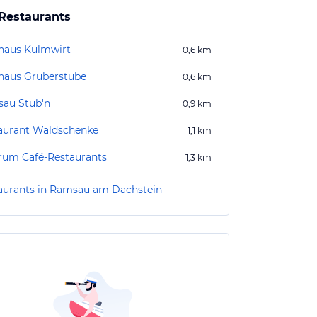
Restaurants
haus Kulmwirt
0,6
km
haus Gruberstube
0,6
km
au Stub'n
0,9
km
aurant Waldschenke
1,1
km
rum Café-Restaurants
1,3
km
aurants in Ramsau am Dachstein