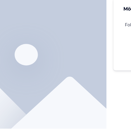
Mö
Fo