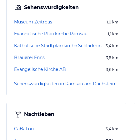
Sehenswürdigkeiten
Museum Zeitroas
1,0
km
Evangelische Pfarrkirche Ramsau
1,1
km
Katholische Stadtpfarrkirche Schladming
3,4
km
Brauerei Enns
3,5
km
Evangelische Kirche AB
3,6
km
Sehenswürdigkeiten in Ramsau am Dachstein
Nachtleben
CaBaLou
3,4
km