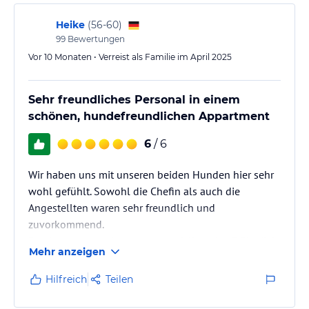
Heike
(
56-60
)
99
Bewertungen
Vor 10 Monaten • Verreist als Familie im April 2025
Sehr freundliches Personal in einem
schönen, hundefreundlichen Appartment
6
/ 6
Wir haben uns mit unseren beiden Hunden hier sehr
wohl gefühlt. Sowohl die Chefin als auch die
Angestellten waren sehr freundlich und
zuvorkommend.
Das Appartement hat uns gut gefallen, das Frühstück
Mehr anzeigen
war sehr lecker und wir konnten im Wellnessbereich
prima entspannen. Nur zum Skifahren war das Wetter
Hilfreich
Teilen
leider zu schlecht. Aber da kann das Hotel ja nichts
dafür.