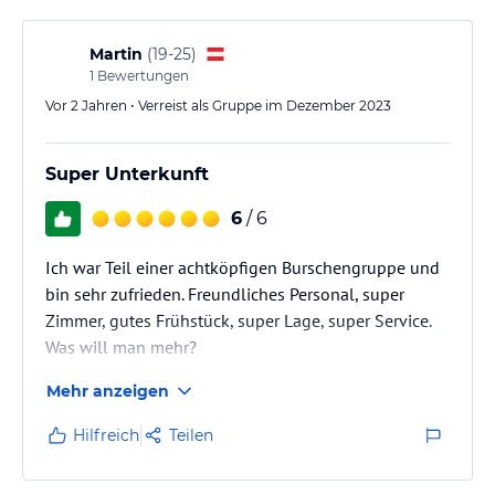
Wir würden sofort wiederkommen, wenn wir nicht
grundsätzlich lieber Hotels mit Halbpension
Martin
(
19-25
)
besuchen würden.
1
Bewertungen
Vor 2 Jahren • Verreist als Gruppe im Dezember 2023
Super Unterkunft
6
/ 6
Ich war Teil einer achtköpfigen Burschengruppe und
bin sehr zufrieden. Freundliches Personal, super
Zimmer, gutes Frühstück, super Lage, super Service.
Was will man mehr?
Mehr anzeigen
Hilfreich
Teilen