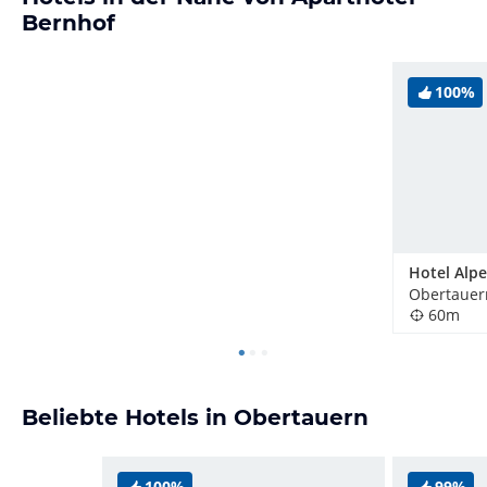
Bernhof
100%
Hotel Alp
Obertauern
60m
Beliebte Hotels in Obertauern
100%
99%