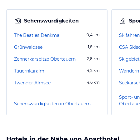
Sehenswürdigkeiten
Spor
The Beatles Denkmal
0,4
km
Skifahren
Grünwaldsee
1,8
km
CSA Skisch
Zehnerkarspitze Obertauern
2,8
km
Skigebie
Tauernkaralm
4,2
km
Wandern 
Twenger Almsee
4,6
km
Seekarsc
Sport- un
Sehenswürdigkeiten in Obertauern
Obertaue
Hotels in der Nähe von Aparthotel