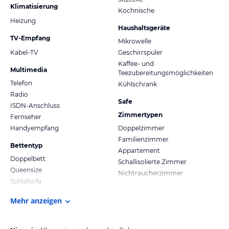
Klimatisierung
Kochnische
Heizung
Haushaltsgeräte
TV-Empfang
Mikrowelle
Kabel-TV
Geschirrspüler
Kaffee- und
Multimedia
Teezubereitungsmöglichkeiten
Telefon
Kühlschrank
Radio
Safe
ISDN-Anschluss
Zimmertypen
Fernseher
Handyempfang
Doppelzimmer
Familienzimmer
Bettentyp
Appartement
Doppelbett
Schallisolierte Zimmer
Queensize
Nichtraucherzimmer
Schlafsofa
Mehr anzeigen