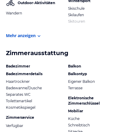
Wintersport
Outdoor-Aktivitäten
Skischule
Wandern
Skilaufen
Skitouren
Mehr anzeigen
Zimmerausstattung
Badezimmer
Balkon
Badezimmerdetails
Balkontyp
Haartrockner
Eigener Balkon
Badewanne/Dusche
Terrasse
Separates WC
Elektronische
Toilettenartikel
Zimmerschlüssel
Kosmetikspiegel
Mobiliar
Zimmerservice
Küche
Schreibtisch
Verfügbar
Sitzecke