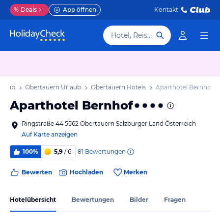
%
Deals
App öffnen
Kontakt
Hotel, Reiseziel
rlaub
Obertauern Urlaub
Obertauern Hotels
Aparthotel Bernhof
Aparthotel Bernhof
Ringstraße 44 5562 Obertauern Salzburger Land Österreich
Auf Karte anzeigen
81
Bewertungen
100%
5,9
/ 6
Bewerten
Hochladen
Merken
Hotelübersicht
Bewertungen
Bilder
Fragen