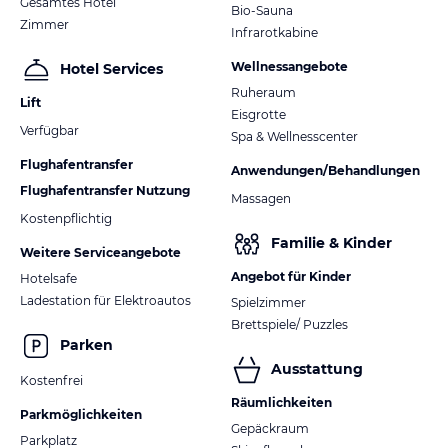
Gesamtes Hotel
Bio-Sauna
Zimmer
Infrarotkabine
Wellnessangebote
Hotel Services
Ruheraum
Lift
Eisgrotte
Verfügbar
Spa & Wellnesscenter
Flughafentransfer
Anwendungen/Behandlungen
Flughafentransfer Nutzung
Massagen
Kostenpflichtig
Familie & Kinder
Weitere Serviceangebote
Angebot für Kinder
Hotelsafe
Ladestation für Elektroautos
Spielzimmer
Brettspiele/ Puzzles
Parken
Ausstattung
Kostenfrei
Räumlichkeiten
Parkmöglichkeiten
Gepäckraum
Parkplatz