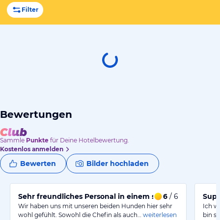
Filter
Bewertungen
Sammle
Punkte
für Deine Hotelbewertung.
Kostenlos anmelden
Bewerten
Bilder hochladen
Sehr freundliches Personal in einem schönen, hundef
6
/ 6
Supe
Wir haben uns mit unseren beiden Hunden hier sehr
Ich w
wohl gefühlt. Sowohl die Chefin als auch…
weiterlesen
bin s