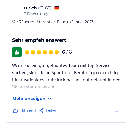
Ulrich
(
61-65
)
3
Bewertungen
Vor 3 Jahren • Verreist als Paar im Januar 2023
Sehr empfehlenswert!
6
/ 6
Wenn sie ein gut gelauntes Team mit top Service
suchen, sind sie im Aparthotel Bernhof genau richtig.
Ein ausgiebiges Frühstück hat uns gut gelaunt in den
Skitag starten lassen.
Schöne moderne, neu eingerichtete und saubere
Mehr anzeigen
Zimmer haben unseren Urlaub
abgerundet.
Hilfreich
Teilen
Viel Erfolg und weiter so!
Uli und Sabine