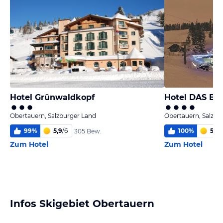
Hotel Grünwaldkopf
Hotel DAS Ba
Obertauern, Salzburger Land
Obertauern, Salzbu
99
%
5,9
/
6
100
%
5,9
/
305 Bew.
Zum Hotel
Zum Hotel
Infos Skigebiet Obertauern