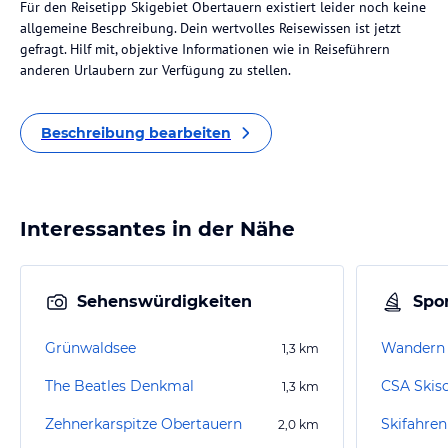
Für den Reisetipp Skigebiet Obertauern existiert leider noch keine
allgemeine Beschreibung. Dein wertvolles Reisewissen ist jetzt
gefragt. Hilf mit, objektive Informationen wie in Reiseführern
anderen Urlaubern zur Verfügung zu stellen.
Beschreibung bearbeiten
Interessantes in der Nähe
Sehenswürdigkeiten
Spor
Grünwaldsee
Wandern 
1,3
km
The Beatles Denkmal
CSA Skisch
1,3
km
Zehnerkarspitze Obertauern
Skifahren
2,0
km