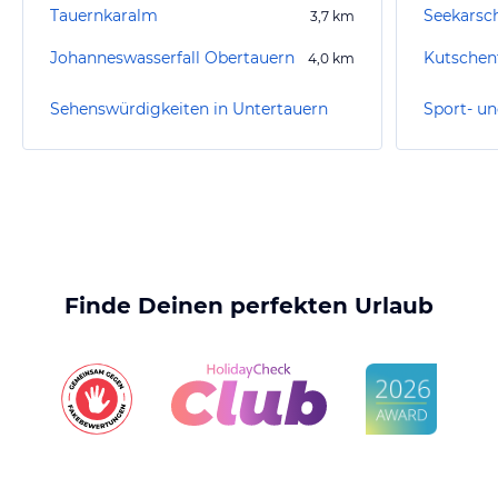
Tauernkaralm
Seekarsc
3,7
km
Johanneswasserfall Obertauern
Kutschen
4,0
km
Sehenswürdigkeiten in Untertauern
Finde Deinen perfekten Urlaub