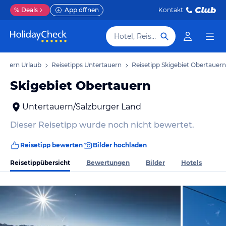
%
Deals
App öffnen
Kontakt
Hotel, Reiseziel
tauern Urlaub
Reisetipps Untertauern
Reisetipp Skigebiet Obertauern
Skigebiet Obertauern
Untertauern/Salzburger Land
Dieser Reisetipp wurde noch nicht bewertet.
Reisetipp bewerten
Bilder hochladen
Reisetippübersicht
Bewertungen
Bilder
Hotels