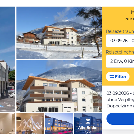
Nur 
Reisezeitrau
03.09.26 - 
Reiseteilneh
2 Erw, 0 Kin
vom Hotelier, Januar 2017
Filter
03.09.2026 -
ohne Verpfl
Doppelzimmer
vom Hotelier, Januar 2017
Alle Bilder
(
27
)