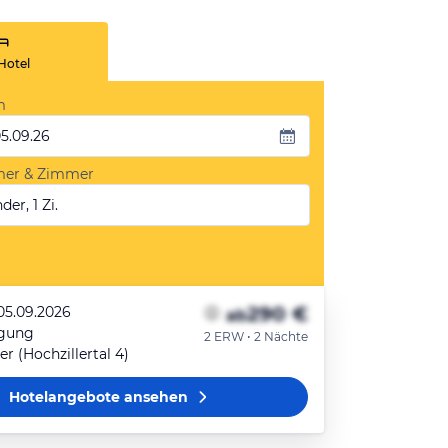
Hotel
m
05.09.26
mer & Zimmer
der, 1 Zi.
290 €
 05.09.2026
ab
egung
2 ERW • 2 Nächte
 (Hochzillertal 4)
Hotelangebote
ansehen