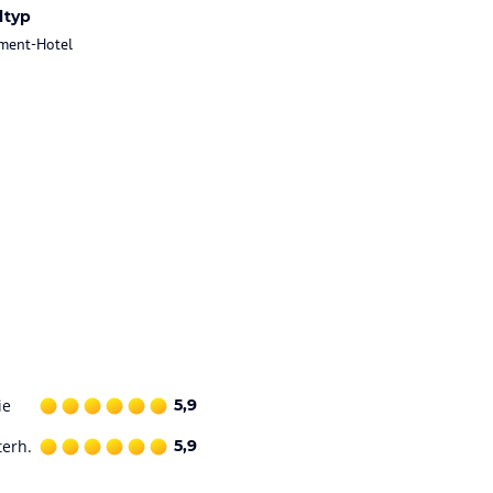
ltyp
ment-Hotel
ie
5,9
terh.
5,9