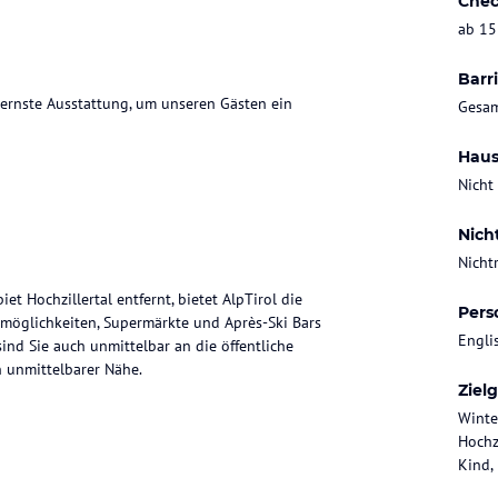
Chec
ab 15
Barri
ernste Ausstattung, um unseren Gästen ein
Gesam
Haus
Nicht
Nich
Nicht
t Hochzillertal entfernt, bietet AlpTirol die
Pers
fsmöglichkeiten, Supermärkte und Après-Ski Bars
Engli
ind Sie auch unmittelbar an die öffentliche
n unmittelbarer Nähe.
Ziel
Winte
Hochz
Kind,
at TV mit freien ORF Programmen
üler, Nespressokaffeemaschine,