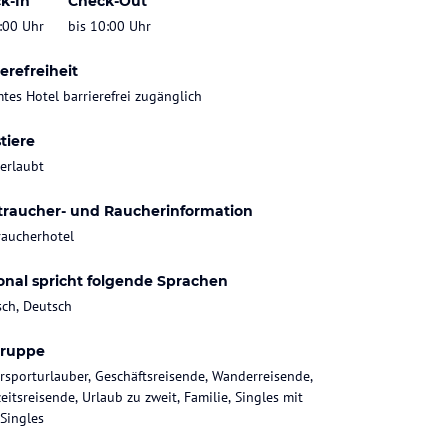
k-In
Check-Out
:00 Uhr
bis 10:00 Uhr
erefreiheit
tes Hotel barrierefrei zugänglich
tiere
 erlaubt
traucher- und Raucherinformation
raucherhotel
onal spricht folgende Sprachen
sch, Deutsch
gruppe
rsporturlauber, Geschäftsreisende, Wanderreisende,
eitsreisende, Urlaub zu zweit, Familie, Singles mit
 Singles