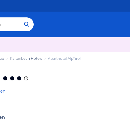
aub
Kaltenbach Hotels
Aparthotel AlpTirol
gen
en