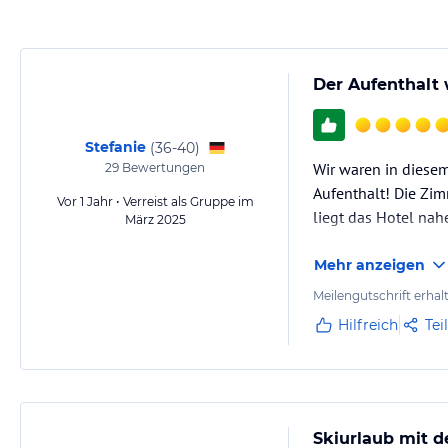
Gewähr und ohne Prüfung durch HolidayCheck. Bitte lies vor der B
jeweiligen Veranstalters.
Der Aufenthalt 
Stefanie
(
36-40
)
Wir waren in diesem
29
Bewertungen
Aufenthalt! Die Zi
Vor 1 Jahr • Verreist als Gruppe im
liegt das Hotel nahe
März 2025
Mehr anzeigen
Meilengutschrift erhal
Hilfreich
Tei
Skiurlaub mit d