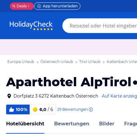
%
Deals
App herunterladen
Europa Urlaub
Österreich Urlaub
Tirol Urlaub
Kaltenbach Url
Aparthotel AlpTirol
Dorfplatz 3 6272 Kaltenbach Österreich
Auf Karte anzei
100%
6,0
/ 6
29
Bewertungen
Hotelübersicht
Bewertungen
Bilder
Frag