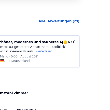
Alle Bewertungen (
29
)
schönes, modernes und sauberes Appartment
6
/ 6
Wir haben un
er toll ausgestattete Appartment „Stadlblick“
ApartHotel. Wi
 wir in unserem Urlaub…
weiterlesen
2-4 Personen, 
Mario
46-50
•
August 2021
Frank
7
Aus Deutschland
Aus
mtzahl Zimmer