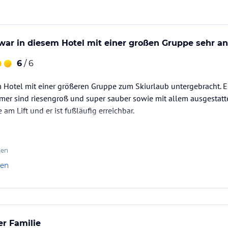
uchung die verbindlichen
Angebotsdetails
des
war in diesem Hotel mit einer großen Gruppe sehr 
6
/ 6
 Hotel mit einer größeren Gruppe zum Skiurlaub untergebracht. E
mmer sind riesengroß und super sauber sowie mit allem ausgestat
 am Lift und er ist fußläufig erreichbar.
ten
len
er Familie