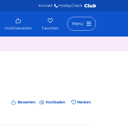
Kontakt
HolidayCheck 
Menü
Hotel bewerten
Favoriten
Bewerten
Hochladen
Merken