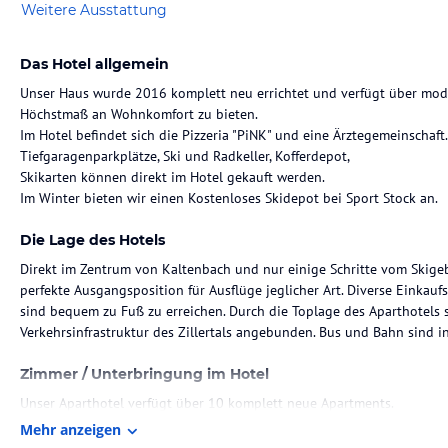
Weitere Ausstattung
Das Hotel allgemein
Unser Haus wurde 2016 komplett neu errichtet und verfügt über mod
Höchstmaß an Wohnkomfort zu bieten.
Im Hotel befindet sich die Pizzeria "PiNK" und eine Ärztegemeinschaft.
Tiefgaragenparkplätze, Ski und Radkeller, Kofferdepot,
Skikarten können direkt im Hotel gekauft werden.
Im Winter bieten wir einen Kostenloses Skidepot bei Sport Stock an.
Die Lage des Hotels
Direkt im Zentrum von Kaltenbach und nur einige Schritte vom Skigebie
perfekte Ausgangsposition für Ausflüge jeglicher Art. Diverse Einkau
sind bequem zu Fuß zu erreichen. Durch die Toplage des Aparthotels s
Verkehrsinfrastruktur des Zillertals angebunden. Bus und Bahn sind i
Zimmer / Unterbringung im Hotel
Unser Aparthotel verfügt über 10 komplett neue Apartments.
Jedes Apartment Verfügt über Suitpad, Kostenloses WLAN, Telefon, Fl
Mehr anzeigen
Küche mit Ceranherd, Kühlschrank, Tiefkühlfach, Backofen, Geschirrsp