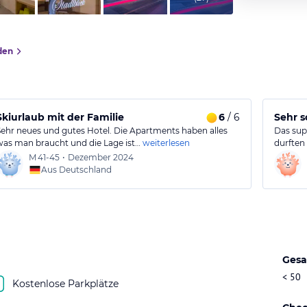
den
 Gruppe sehr angenehm.
Skiurlaub mit der Familie
6
/ 6
Sehr 
Sehr neues und gutes Hotel. Die Apartments haben alles
Das sup
was man braucht und die Lage ist…
weiterlesen
durften
M
41-45
•
Dezember 2024
Aus Deutschland
Gesa
< 50
Kostenlose Parkplätze