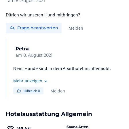
am
8. August 2021
Apartement. Links daneben sind zwei weitere
Doppelzimmer mit direktem Blick auf den Berg. Alles
Dürfen wir unseren Hund mitbringen?
sehr ruhig!
Frage beantworten
Melden
Petra
am
8. August 2021
Nein, Hunde sind in dem Aparthotel nicht erlaubt.
Mehr anzeigen
Melden
Hilfreich
0
Hotelausstattung Allgemein
Sauna Arten
WLAN