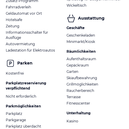
Zusatz-Programm
Wickeltisch
Fahrradverleih
Geldautomat vor Ort
Ausstattung
Hotelsafe
Zeitung
Geschäfte
Informationsschalter für
Geschenkeladen
Ausflüge
Minimarkt/Kiosk
Autovermietung
Ladestation für Elektroautos
Räumlichkeiten
Aufenthaltsraum
Parken
Gepäckraum
Garten
Kostenfrei
Skiaufbewahrung
Parkplatzreservierung
Grillmöglichkeiten
verpflichtend
Raucherbereich
Nicht erforderlich
Terrasse
Fitnesscenter
Parkmöglichkeiten
Unterhaltung
Parkplatz
Parkgarage
Kasino
Parkplatz überdacht