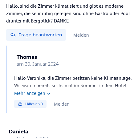
Hallo, sind die Zimmer klimatisiert und gibt es moderne
Zimmer, die sehr ruhig gelegen sind ohne Gastro oder Pool
drunter mit Bergblick? DANKE
Frage beantworten
Melden
Thomas
am
30. Januar 2024
Hallo Veronika, die Zimmer besitzen keine Klimaanlage.
Wir waren bereits sechs mal im Sommer in dem Hotel
und hatten bis 35 Grad Aussentemperatur. Aufgrund der
Mehr anzeigen
super Lage im Wald sind die Zimmer top temperiert. Das
Melden
Hilfreich
0
Zimmer 104 oder 106 (bitte beim Inh. Stephan erfragen)
ist der Blick seitlich in den Wald und schräg auf den
gegenüber liegenden Berg. Im akt. Hotel-Winterfoto auf
der Homepage ist das Zimmer im Erdgeschoss das
Daniela
dritte Fenster von links. Die ersten zwei sind ein