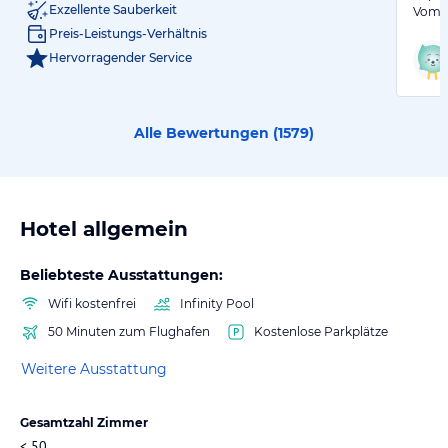
Exzellente Sauberkeit
Vom S
Preis-Leistungs-Verhältnis
Hervorragender Service
Alle Bewertungen (
1579
)
Hotel allgemein
Beliebteste Ausstattungen:
Wifi kostenfrei
Infinity Pool
50 Minuten zum Flughafen
Kostenlose Parkplätze
Weitere Ausstattung
Gesamtzahl Zimmer
< 50