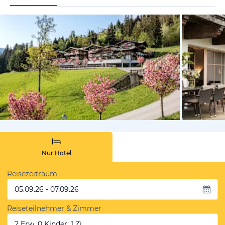
vom Hotelie
Nur Hotel
Reisezeitraum
05.09.26 - 07.09.26
Reiseteilnehmer & Zimmer
2 Erw, 0 Kinder, 1 Zi.