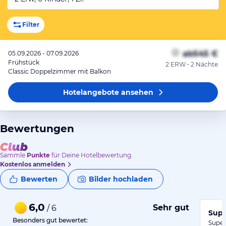
Filter
ab
545 €
05.09.2026 - 07.09.2026
Frühstück
2 ERW • 2 Nächte
Classic Doppelzimmer mit Balkon
Hotelangebote
ansehen
Bewertungen
Sammle
Punkte
für Deine Hotelbewertung.
Kostenlos anmelden
Bewerten
Bilder hochladen
6,0
Sehr gut
/ 6
Supe
Besonders gut bewertet:
Super