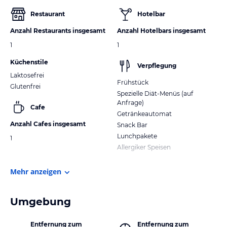
Restaurant
Hotelbar
Anzahl Restaurants insgesamt
Anzahl Hotelbars insgesamt
1
1
Küchenstile
Verpflegung
Laktosefrei
Frühstück
Glutenfrei
Spezielle Diät-Menüs (auf
Anfrage)
Cafe
Getränkeautomat
Anzahl Cafes insgesamt
Snack Bar
Lunchpakete
1
Allergiker Speisen
Mehr anzeigen
Umgebung
Entfernung zum
Entfernung zum