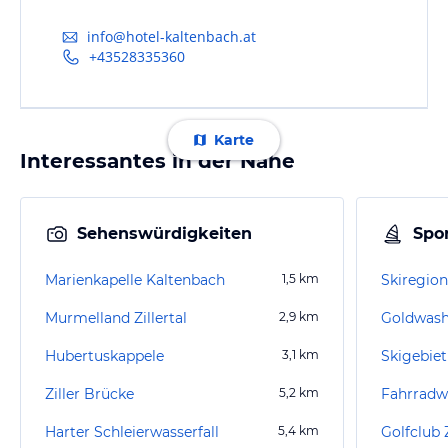
info@hotel-kaltenbach.at
+43528335360
Karte
Interessantes in der Nähe
Sehenswürdigkeiten
Spor
Marienkapelle Kaltenbach
1,5
km
Skiregion
Murmelland Zillertal
2,9
km
Goldwash
Hubertuskappele
3,1
km
Skigebiet
Ziller Brücke
5,2
km
Fahrradwe
Harter Schleierwasserfall
5,4
km
Golfclub 