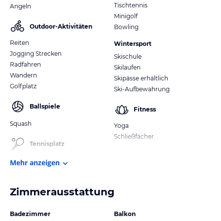
Tischtennis
Angeln
Minigolf
Outdoor-Aktivitäten
Bowling
Reiten
Wintersport
Jogging Strecken
Skischule
Radfahren
Skilaufen
Wandern
Skipässe erhältlich
Golfplatz
Ski-Aufbewahrung
Ballspiele
Fitness
Squash
Yoga
Schließfächer
Tennisplatz
Mehr anzeigen
Zimmerausstattung
Badezimmer
Balkon