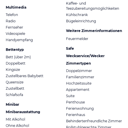
Kaffee- und
Multimedia
Teezubereitungsmöglichkeiten
Telefon
Kühlschrank
Radio
Bügeleinrichtung
Fernseher
Weitere Zimmerinformationen
Videospiele
Feuermelder
Handyempfang
Safe
Bettentyp
Weckservice/Wecker
Bett (über 2m)
Doppelbett
Zimmertypen
Kingsize
Doppelzimmer
Zustellbares Babybett
Familienzimmer
Queensize
Hochzeitssuite
Zustellbett
Appartement
Schlafsofa
Suite
Penthouse
Minibar
Ferienwohnung
Minibarausstattung
Ferienhaus
Mit Alkohol
Behindertenfreundliche Zimmer
Ohne Alkohol
Rollstuhlgerechte Zimmer