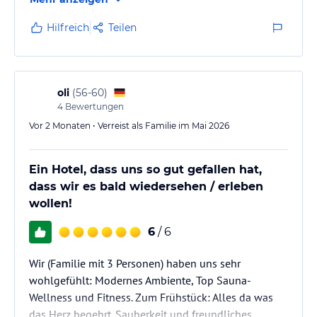
jede Gelegenheit super Ideen für Wanderungen
Hoteliers-/Veranstalter-/Kataloginformationen. Alle Angaben
ohne Gewähr und ohne Prüfung durch HolidayCheck. Bitte
abseits der touristischen Pfade.. das Hotel bekommt
Hilfreich
Teilen
lies vor der Buchung die verbindlichen
Angebotsdetails
des
von uns als Familie mit zwei kleinen Kindern ganz
jeweiligen Veranstalters.
klar eine 1+
oli
(
56-60
)
4
Bewertungen
Vor 2 Monaten • Verreist als Familie im Mai 2026
Ein Hotel, dass uns so gut gefallen hat,
dass wir es bald wiedersehen / erleben
wollen!
6
/ 6
Wir (Familie mit 3 Personen) haben uns sehr
wohlgefühlt: Modernes Ambiente, Top Sauna-
Wellness und Fitness. Zum Frühstück: Alles da was
das Herz begehrt. Sauberkeit und freundliches