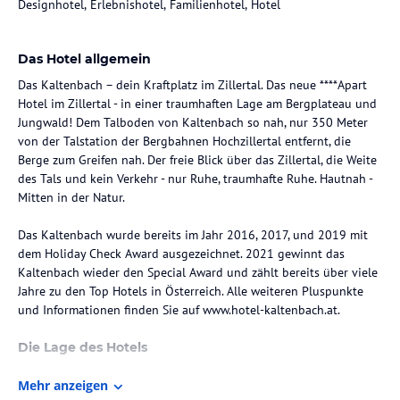
Designhotel, Erlebnishotel, Familienhotel, Hotel
Das Hotel allgemein
Das Kaltenbach – dein Kraftplatz im Zillertal. Das neue ****Apart
Hotel im Zillertal - in einer traumhaften Lage am Bergplateau und
Jungwald! Dem Talboden von Kaltenbach so nah, nur 350 Meter
von der Talstation der Bergbahnen Hochzillertal entfernt, die
Berge zum Greifen nah. Der freie Blick über das Zillertal, die Weite
des Tals und kein Verkehr - nur Ruhe, traumhafte Ruhe. Hautnah -
Mitten in der Natur.
Das Kaltenbach wurde bereits im Jahr 2016, 2017, und 2019 mit
dem Holiday Check Award ausgezeichnet. 2021 gewinnt das
Kaltenbach wieder den Special Award und zählt bereits über viele
Jahre zu den Top Hotels in Österreich. Alle weiteren Pluspunkte
und Informationen finden Sie auf www.hotel-kaltenbach.at.
Die Lage des Hotels
Nur 350m bis zur Talstation der Bergbahnen "Hochzillertal". In
Mehr anzeigen
einer der schönsten Lagen in Kaltenbach gelegen in absoluter