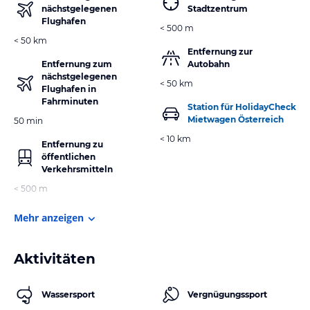
nächstgelegenen
Stadtzentrum
Flughafen
< 500 m
< 50 km
Entfernung zur
Entfernung zum
Autobahn
nächstgelegenen
< 50 km
Flughafen in
Fahrminuten
Station für HolidayCheck
Mietwagen Österreich
50 min
< 10 km
Entfernung zu
öffentlichen
Verkehrsmitteln
< 500 m
Mehr anzeigen
Aktivitäten
Wassersport
Vergnügungssport