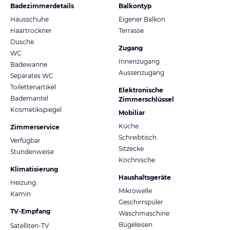
Badezimmerdetails
Balkontyp
Hausschuhe
Eigener Balkon
Haartrockner
Terrasse
Dusche
Zugang
WC
Innenzugang
Badewanne
Aussenzugang
Separates WC
Toilettenartikel
Elektronische
Bademantel
Zimmerschlüssel
Kosmetikspiegel
Mobiliar
Küche
Zimmerservice
Schreibtisch
Verfügbar
Sitzecke
Stundenweise
Kochnische
Klimatisierung
Haushaltsgeräte
Heizung
Mikrowelle
Kamin
Geschirrspüler
TV-Empfang
Waschmaschine
Bügeleisen
Satelliten-TV