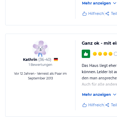
Mehr anzeigen
Hilfreich
Tei
Ganz ok - mit e
Kathrin
(
36-40
)
1
Bewertungen
Das Haus liegt eher
können. Leider ist 
Vor 12 Jahren • Verreist als Paar im
den man ansprechen 
September 2013
Auch für alle ander
des Besitzer-Paare
Mehr anzeigen
Hilfreich
Tei