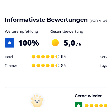
Informativste Bewertungen
(von
4
Be
Weiterempfehlung
Gesamtbewertung
100
%
5,0
/ 6
Hotel
5,4
Serv
Zimmer
5,4
Lag
Gerne wieder