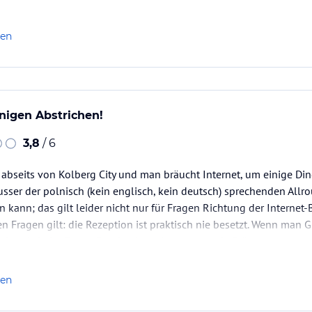
len
inigen Abstrichen!
3,8
/ 6
 abseits von Kolberg City und man bräucht Internet, um einige Din
ausser der polnisch (kein englisch, kein deutsch) sprechenden All
kann; das gilt leider nicht nur für Fragen Richtung der Internet
en Fragen gilt: die Rezeption ist praktisch nie besetzt. Wenn man
s abends beim Essen. Das fanden wir etwas wenig Präsenz.…
len