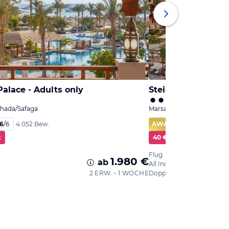
alace - Adults only
Steigenberger Cor
hada/Safaga
Marsa Alam, Marsa Alam/E
,6
/
6
AWARD
99
%
4.052 Bew.
k
40 € Cashback
Flug
1.980 €
ab
All Inclusive
2 ERW. • 1 WOCHE
Doppelzimmer