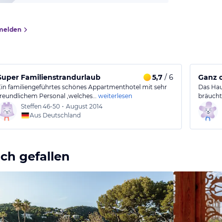
melden
Super Familienstrandurlaub
5,7
/ 6
Ganz o
Ein familiengeführtes schönes Appartmenthotel mit sehr
Das Hau
freundlichem Personal ,welches…
weiterlesen
bräucht
Steffen
46-50
•
August 2014
Aus Deutschland
ch gefallen