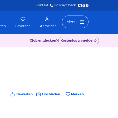
Kontakt
HolidayCheck 
Menü
rten
Favoriten
Anmelden
Club entdecken
Kostenlos anmelden
Bewerten
Hochladen
Merken