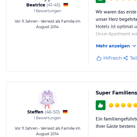
Beatrice
(
41-45
)
1
Bewertungen
Wir waren das erste
unser Herz begehrte
Vor 11 Jahren • Verreist als Familie im
Hotels ist optimal
August 2014
Unser Apartment war
Das Essen war was A
Mehr anzeigen
Wer Ruhe, Gemütlich
Hilfreich
Tei
Super Familien
Steffen
(
46-50
)
1
Bewertungen
Ein familiengeführt
ihrer Gäste bestens
Vor 11 Jahren • Verreist als Familie im
August 2014