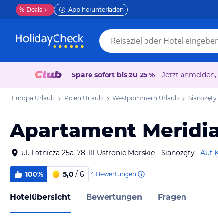
%
Deals
App herunterladen
Spare sofort bis zu 25 %
– Jetzt anmelden,
Europa Urlaub
Polen Urlaub
Westpommern Urlaub
Sianożęty
Apartament Meridi
ul. Lotnicza 25a, 78-111 Ustronie Morskie - Sianożęty
Auf 
100%
5,0
/ 6
4
Bewertungen
Hotelübersicht
Bewertungen
Fragen