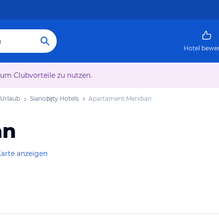
Hotel bewe
 um Clubvorteile zu nutzen.
 Urlaub
Sianożęty Hotels
Apartament Meridian
an
Karte anzeigen