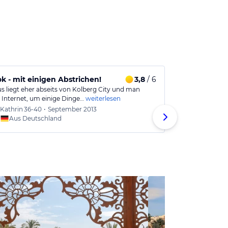
k - mit einigen Abstrichen!
3,8
/ 6
Hotel der Fr
s liegt eher abseits von Kolberg City und man
Wir waren jetz
 Internet, um einige Dinge…
weiterlesen
hat uns sehr gu
Kathrin
36-40
•
September 2013
Margit
Aus Deutschland
Aus