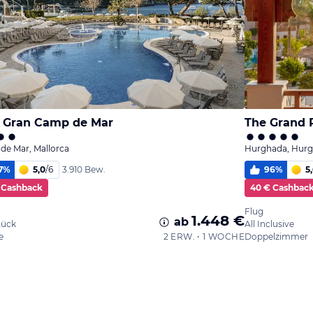
 Gran Camp de Mar
The Grand P
de Mar, Mallorca
Hurghada, Hurg
7
%
5,0
/
6
96
%
5
3.910 Bew.
 Cashback
40 € Cashbac
Flug
1.448 €
ab
tück
All Inclusive
e
2 ERW. • 1 WOCHE
Doppelzimmer