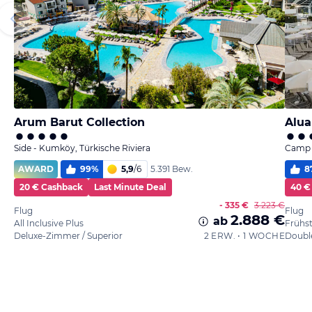
Arum Barut Collection
Alua
Side - Kumköy, Türkische Riviera
Camp 
AWARD
99
%
5,9
/
6
8
5.391 Bew.
20 € Cashback
Last Minute Deal
40 €
- 335 €
3.223 €
Flug
Flug
2.888 €
ab
All Inclusive Plus
Frühs
Deluxe-Zimmer / Superior
2 ERW. • 1 WOCHE
Doubl