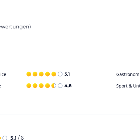
wertungen)
ice
5,1
Gastronom
e
4,6
Sport & Un
5,1
/ 6