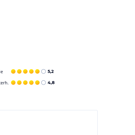
ie
5,2
terh.
4,8