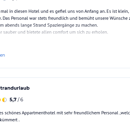
 mal in diesen Hotel und es gefiel uns von Anfang an. Es ist klein
. Das Personal war stets freundlich und bemüht unsere Wünsche z
 um abends lange Strand Spaziergänge zu machen.
 sauber und bietete allen comfort um sich zu erholen.
uswahl und Qualität betrifft einwandfrei.
keit, Sauberkeit und Freundlichkeit in Strand Nähe sucht, ist hie
len
strandurlaub
5,7
/ 6
es schönes Appartmenthotel mit sehr freundlichem Personal ,welc
 kümmert .