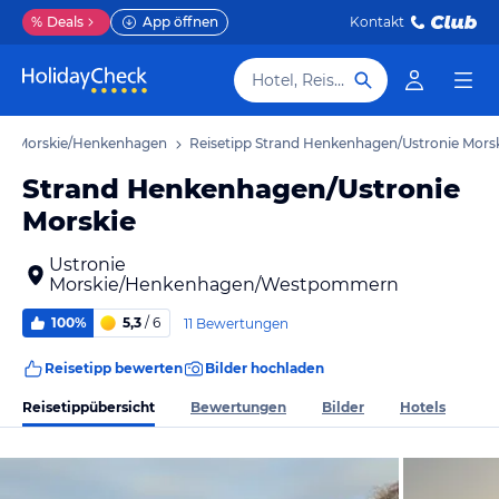
%
Deals
App öffnen
Kontakt
Hotel, Reiseziel
nie Morskie/Henkenhagen
Reisetipp Strand Henkenhagen/Ustronie Mors
Strand Henkenhagen/Ustronie
Morskie
Ustronie
Morskie/Henkenhagen/Westpommern
100%
5,3
/ 6
11 Bewertungen
Reisetipp bewerten
Bilder hochladen
Reisetippübersicht
Bewertungen
Bilder
Hotels