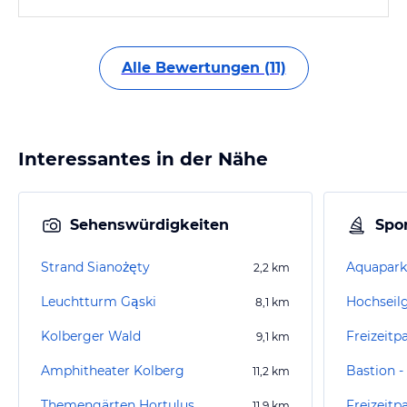
Alle Bewertungen (11)
Interessantes in der Nähe
Sehenswürdigkeiten
Spor
Strand Sianożęty
Aquapark
2,2
km
Leuchtturm Gąski
Hochseilg
8,1
km
Kolberger Wald
Freizeitp
9,1
km
Amphitheater Kolberg
11,2
km
Themengärten Hortulus
Freizeit
11,9
km