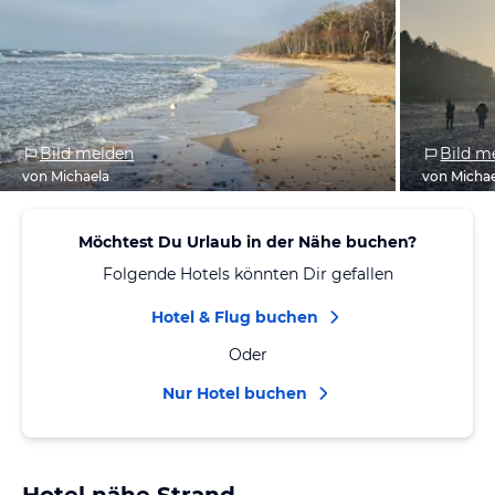
Bild melden
Bild m
von Michaela
von Micha
Möchtest Du Urlaub in der Nähe buchen?
Folgende Hotels könnten Dir gefallen
Hotel & Flug buchen
Oder
Nur Hotel buchen