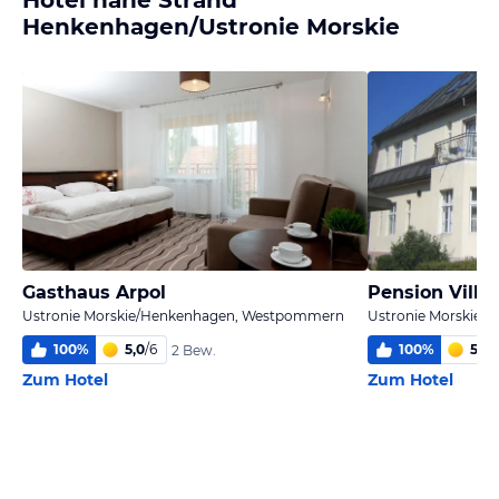
Hotel nähe Strand
Henkenhagen/Ustronie Morskie
Gasthaus Arpol
Pension Villa
Ustronie Morskie/Henkenhagen, Westpommern
Ustronie Morskie
100
%
5,0
/
6
100
%
5,6
/
2 Bew.
Zum Hotel
Zum Hotel