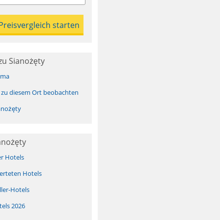
zu Sianożęty
ima
 zu diesem Ort beobachten
anożęty
anożęty
er Hotels
erteten Hotels
ller-Hotels
tels 2026