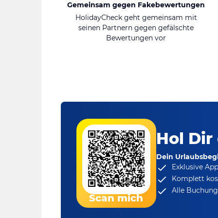
Gemeinsam gegen Fakebewertungen
HolidayCheck geht gemeinsam mit
seinen Partnern gegen gefälschte
Bewertungen vor
Hol Dir
Dein Urlaubsbegl
Exklusive Ap
Komplett kos
Alle Buchungs
Scan mich