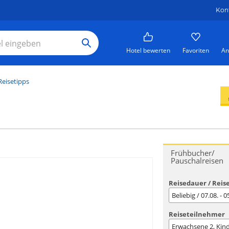
Kon
Hotel bewerten
Favoriten
An
Reisetipps
Frühbucher/
Pauschalreisen
Reisedauer / Reis
Beliebig / 07.08. - 
Reiseteilnehmer
Erwachsene
2
, Kin