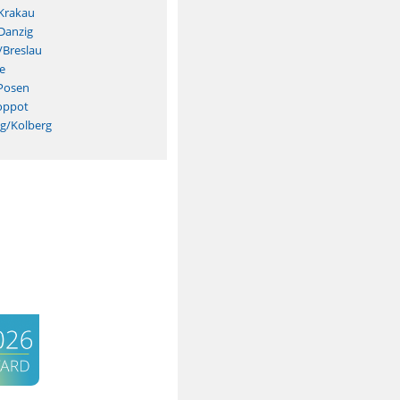
Krakau
Danzig
/Breslau
e
Posen
oppot
eg/Kolberg