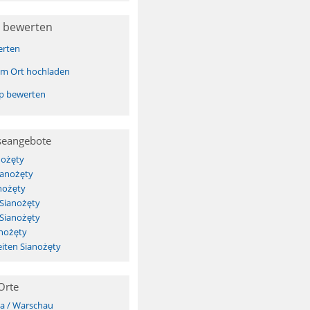
 bewerten
erten
sem Ort hochladen
pp bewerten
seangebote
nożęty
ianożęty
nożęty
 Sianożęty
 Sianożęty
anożęty
iten Sianożęty
Orte
a / Warschau