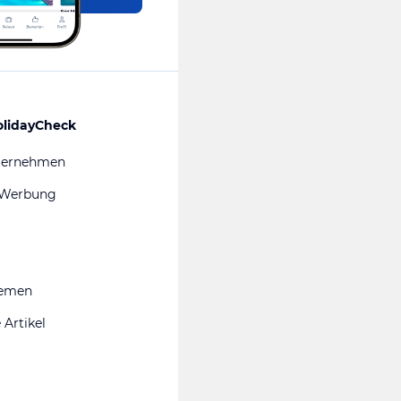
olidayCheck
ternehmen
 Werbung
hemen
 Artikel