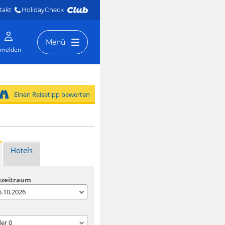
takt
HolidayCheck 
Menü
melden
Einen Reisetipp bewerten
Hotels
ezeitraum
05.10.2026
der
0