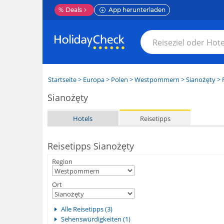
%
Deals
App herunterladen
Startseite
>
Europa
>
Polen
>
Westpommern
>
Sianożęty
> 
Sianożęty
Hotels
Reisetipps
Reisetipps Sianożęty
Region
Ort
Alle Reisetipps (3)
Sehenswürdigkeiten (1)