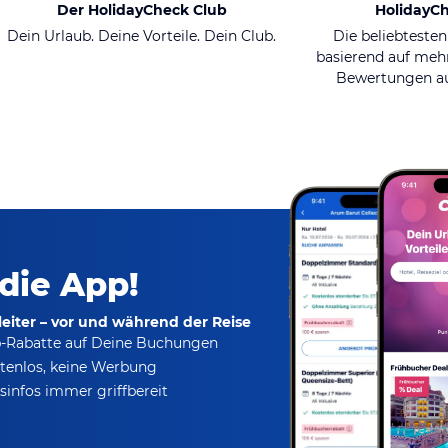
Der HolidayCheck Club
HolidayC
Dein Urlaub. Deine Vorteile. Dein Club.
Die beliebtesten
basierend auf mehr
Bewertungen au
 die App!
eiter – vor und während der Reise
p-Rabatte
auf Deine Buchungen
tenlos,
keine Werbung
infos immer griffbereit