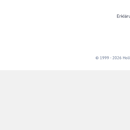
Erklär
© 1999 - 2026 Holi